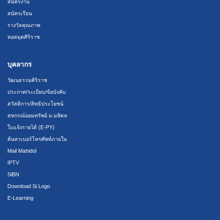
สมัครงาน
สมัครเรียน
รางวัลคุณภาพ
หอสมุดศิริราช
บุคลากร
วัฒนธรรมศิริราช
ประกาศ/ระเบียบ/ข้อบังคับ
สวัสดิการ/สิทธิประโยชน์
สหกรณ์ออมทรัพย์ ม.มหิดล
ใบแจ้งรายได้ (E-PY)
ค้นหาเบอร์โทรศัพท์ภายใน
Mail Mahidol
IPTV
SiBN
Download Si Logo
E-Learning