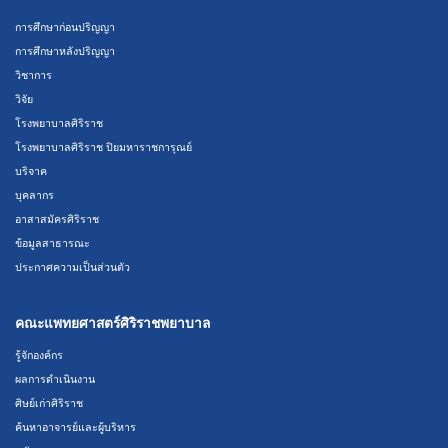
การศึกษาก่อนปริญญา
การศึกษาหลังปริญญา
วิชาการ
วิจัย
โรงพยาบาลศิริราช
โรงพยาบาลศิริราช ปิยมหาราชการุณย์
บริจาค
บุคลากร
อาสาสมัครศิริราช
ข้อมูลสาธารณะ
ประกาศความเป็นส่วนตัว
คณะแพทยศาสตร์ศิริราชพยาบาล
รู้จักองค์กร
ผลการดำเนินงาน
ศิษย์เก่าศิริราช
ค้นหาอาจารย์และผู้บริหาร