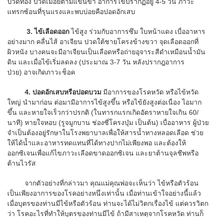
ปวดท้อง ปวดเมื่อยตามแขนขา อาการไข้ปรากฏอยู่ 4-5 วัน ภาวะ
แทรกซ้อนที่รุนแรงและพบบ่อยคือปอดอักเสบ
3.
ไข้เลือดออก
ไข้สูง ร่วมกับอาการซึม ใบหน้าแดง เบื่ออาหาร
อย่างมาก คลื่นไส้ อาเจียน ปวดใต้ชายโครงข้างขวา จุดเลือดออกที่
ผิวหนัง บางคนจะมีอาเจียนเป็นเลือดหรือถ่ายอุจาระสีดำเหมือนน้ำมัน
ดิน และเมื่อไข้เริ่มลดลง (ประมาณ 3-7 วัน หลังปรากฎอาการ
ป่วย) อาจเกิดภาวะช็อค
4.
ปอดอักเสบหรือปอดบวม
มีอาการของโรคหวัด หรือไข้หวัด
ใหญ่ นำมาก่อน ต่อมามีอาการไข้สูงขึ้น หรือไข้ยังสูงต่อเนื่อง ไอมาก
ขึ้น และหายใจเร็วกว่าปรกติ (ในทารกแรกเกิดอัตราหายใจเกิน 60/
นาที) หายใจหอบ (รูจมูกบาน ช่องซี่โครงบุ๋ม เป็นต้น) เบื่ออาหาร ผู้ป่วย
จำเป็นต้องอยู่รักษาในโรงพยาบาลเพื่อให้สารน้ำทางหลอดเลือด ช่วย
ให้ได้น้ำและอาหารทดแทนที่ได้ทางปากไม่เพียงพอ และต้องให้
ออกซิเจนเพื่อแก้ไขภาวะเลือดขาดออกซิเจน และยาต้านจุลชีพหรือ
ต้านไวรัส
จากตัวอย่างที่กล่าวมา คุณแม่คุณพ่อจะเห็นว่า ไข้หรือตัวร้อน
เป็นเพียงอาการของโรคอย่างหนึ่งเท่านั้น เมื่อท่านเข้าใจอย่างนี้แล้ว
เมื่อบุตรของท่านมีไข้หรือตัวร้อน ท่านจะได้ไม่วิตกเรื่องไข้ แต่ควรวิตก
ว่า โรคอะไรที่ทำให้บุตรของท่านมีไข้ ถ้ามีสาเหตุจากโรคหวัด ท่านก็