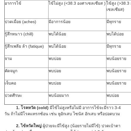
อาการไข้
ไข้ไม่สูง (<38.3 องศาเซลเซียส )
ไข้สูง (>38.3
เซลเซียส)
ปวดเมื่อย (aches)
มีอาการน้อย
มีทุกราย
รู้สึกหนาว (chill)
พบได้น้อย
พบได้บ่อย
รู้สึกเพลีย ล้า (fatique)
พบได้น้อย
มีทุกราย
จาม
พบบ่อย
พบน้อยราย
คัดจมูก
พบบ่อย
พบน้อยราย
เจ็บคอ
พบบ่อย
พบน้อยราย
ปวดศีรษะ
พบน้อยมาก
พบบ่อย
1. โรคหวัด (cold)
มีไข้ไม่สูงหรือไม่มี อาการไข้จะมีราว 3-4
วัน ถ้าไม่มีโรคแทรกซ้อน เช่น หูอักเสบ ไซนัส อักเสบ หรือปอดบวม
2. ไข้หวัดใหญ่
ผู้ป่วยจะมีไข้สูง (น้อยรายไม่มีไข้) ปวดเบ้าตา