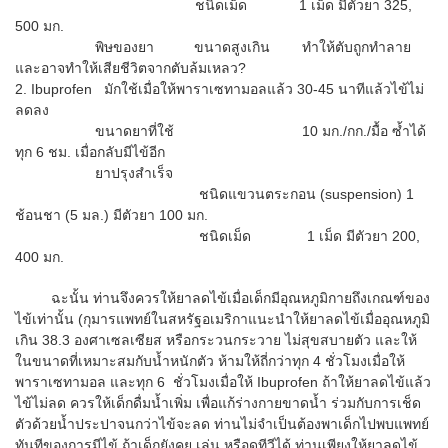
ชนิดเม็ด 1 เม็ด มีตัวยา 325,
500 มก.
พิษของยา ขนาดสูงเกิน ทำให้ตับถูกทำลาย
และอาจทำให้เสียชีวิตจากตับล้มเหลว?
2. Ibuprofen มักใช้เมื่อให้พาราเซทามอลแล้ว 30-45 นาทีแล้วไข้ไม่
ลดลง
ขนาดยาที่ใช้ 10 มก./กก./มื้อ ซ้ำได้
ทุก 6 ชม. เมื่อกลับมีไข้อีก
ยาปรุงสำเร็จ
ชนิดแขวนตระกอน (suspension) 1
ช้อนชา (5 มล.) มีตัวยา 100 มก.
ชนิดเม็ด 1 เม็ด มีตัวยา 200,
400 มก.
ฉะนั้น ท่านจึงควรให้ยาลดไข้เมื่อเด็กมีอุณหภูมิกายถึงเกณฑ์ของ
ไข้เท่านั้น (กุมารแพทย์ในสหรัฐอเมริกาแนะนำให้ยาลดไข้เมื่ออุณหภูมิ
เกิน 38.3 องศาเซลเซียส หรือกระวนกระวาย ไม่สุขสบายตัว และให้
ในขนาดที่เหมาะสมกับน้ำหนักตัว ห้ามให้ถี่กว่าทุก 4 ชั่วโมงเมื่อให้
พาราเซทามอล และทุก 6 ชั่วโมงเมื่อให้ Ibuprofen ถ้าให้ยาลดไข้แล้ว
ไข้ไม่ลด ควรให้เด็กดื่มน้ำเพิ่ม เพื่อแก้ร่างกายขาดน้ำ ร่วมกับการเช็ด
ตัวด้วยน้ำประปาจนกว่าไข้จะลด ท่านไม่จำเป็นต้องพาเด็กไปพบแพทย์
ทันทีของการมีไข้ ถ้าเด็กยังคุย เล่น หรือดูทีวีได้ ท่านเพียงให้ยาลดไข้