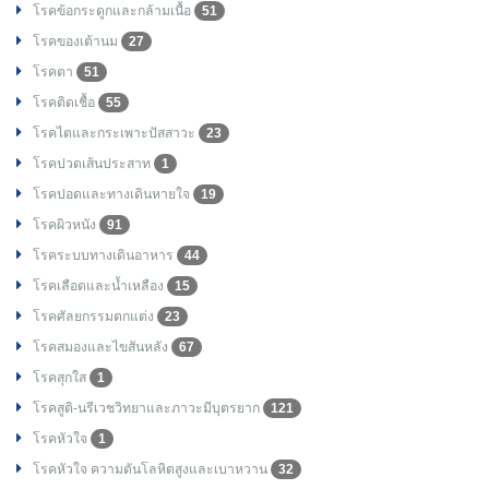
โรคข้อกระดูกและกล้ามเนื้อ
51
โรคของเต้านม
27
โรคตา
51
โรคติดเชื้อ
55
โรคไตและกระเพาะปัสสาวะ
23
โรคปวดเส้นประสาท
1
โรคปอดและทางเดินหายใจ
19
โรคผิวหนัง
91
โรคระบบทางเดินอาหาร
44
โรคเลือดและน้ำเหลือง
15
โรคศัลยกรรมตกแต่ง
23
โรคสมองและไขสันหลัง
67
โรคสุกใส
1
โรคสูติ-นรีเวชวิทยาและภาวะมีบุตรยาก
121
โรคหัวใจ
1
โรคหัวใจ ความดันโลหิตสูงและเบาหวาน
32