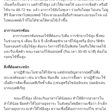
เป็นครั้งเป็นคราว แต่ถ้ามีไข้สูง แล้วให้ยาลดไข้ และการเช็ดตัว หรือมี
ไข้นาน 48-72 ชม. แล้ว อาการไข้ยังไม่ทุเลา ร่วมกับไม่คุย ไม่เล่น ไม่ดู
ทีวี จึงควรพาไปพบแพทย์ ไข้จะหายเองเมื่อถึงกำหนดระยะของโรค แม้
ไปพบแพทย์เร็วก็ไม่ได้ช่วยให้หายไข้เร็วขึ้น
อาการแทรกซ้อน
อาการแทรกซ้อนของไข้ที่ต้องระวังคือ การชักจากไข้สูง ซึ่งพบ
ในช่วงอายุ 6 เดือน ถึง 6 ปี เด็กที่เคยชักเวลามีไข้สูงหรือ มีประวัติชัก
ในครอบครัวเมื่อไข้สูง ต้องระวังการมีไข้เป็นพิเศษ โดยรีบให้ยาลดไข้
และรีบเช็คตัว ขณะรอยาแก้ไข้ออกฤทธิ์ (กินเวลา 30-45 นาที) ต้องไม่
รอจนไข้ขึ้นสูง
สิ่งที่ต้องตระหนัก
ยาปฏิชีวนะไม่ช่วยให้ไข้หาย แต่มักก่อปัญหาจากฤทธิ์ไม่พึง
ประสงค์ของยา เช่น อาเจียน ท้องเสีย และการดื้อยา ยาปฏิชีวนะใช้
เมื่อมีการติดเชื้อแบคทีเรียซ้ำเติม (เช่นหูหรือไซนัสอักเสบ ปอดอักเสบ
จากแบคทีเรีย)
ขณะมีไข้สูง เด็กจะกินอาหารได้น้อยลง ทำให้มีกากอาหารใน
ลำไส้น้อย มีผลทำให้ไม่ถ่ายอุจจาระ ในสังคมไทยมีความเชื่อว่า ถ้าเด็ก
ไม่ถ่ายอุจจาระจะทำให้ไข้ยิ่งสูง ความเชื่อนี้ต้องการการแก้ไข ท่านไม่