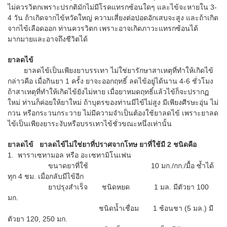
ไม่ควรวิตกเพราะปรกติมักไม่มีโรคแทรกซ้อนใดๆ และไข้จะหายใน 3-
4 วัน ถ้าเกิดจากไข้หวัดใหญ่ ความเสี่ยงต่อปอดอักเสบจะสูง และถ้าเกิด
จากไข้เลือดออก ท่านควรวิตก เพราะอาจเกิดภาวะแทรกซ้อนได้
มากมายและอาจถึงชีวิตได้
ยาลดไข้
ยาลดไข้เป็นเพียงยาบรรเทา ไม่ใช่ยารักษาสาเหตุที่ทำให้เกิดไข้
กล่าวคือ เมื่อกินยา 1 ครั้ง ยาจะออกฤทธิ์ ลดไข้อยู่ได้นาน 4-6 ชั่วโมง
ถ้าสาเหตุที่ทำให้เกิดไข้ยังไม่หาย เมื่อยาหมดฤทธิ์แล้วไข้ก็จะปรากฏ
ใหม่ ท่านก็ค่อยให้ยาใหม่ ถ้าบุตรของท่านมีไข้ไม่สูง มีเพียงศีรษะอุ่น ไม่
กวน หรือกระวนกระวาย ไม่มีความจำเป็นต้องใช้ยาลดไข้ เพราะยาลด
ไข้เป็นเพียงยาระงับหรือบรรเทาไข้ชั่วขณะหนึ่งเท่านั้น
ยาลดไข้ ยาลดไข้ไม่ใช่ยาที่ปราศจากโทษ ยาที่ใช้มี
2 ชนิดคือ
1. พาราเซทามอล หรือ อะเซทามิโนเฟน
ขนาดยาที่ใช้ 10 มก./กก./มื้อ ซ้ำได้
ทุก 4 ชม. เมื่อกลับมีไข้อีก
ยาปรุงสำเร็จ ชนิดหยด 1 มล. มีตัวยา 100
มก.
ชนิดน้ำเชื่อม 1 ช้อนชา (5 มล.) มี
ตัวยา 120, 250 มก.