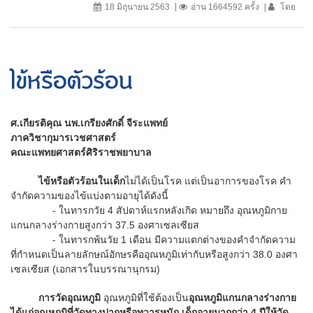
18 มิถุนายน 2563
อ่าน 1664592 ครั้ง
โดย
ไข้หรือตัวร้อน
ศ.เกียรติคุณ นพ.เกรียงศักดิ์ จีระแพทย์
ภาควิชากุมารเวชศาสตร์
คณะแพทยศาสตร์ศิริราชพยาบาล
ไข้หรือตัวร้อนในเด็ก
ไม่ได้เป็นโรค แต่เป็นอาการของโรค คำ
จำกัดความของไข้แบ่งตามอายุได้ดังนี้
- ในทารกวัย 4 สัปดาห์แรกหลังเกิด หมายถึง อุณหภูมิกาย
แกนกลางร่างกายสูงกว่า 37.5 องศาเซลเซียส
- ในทารกพ้นวัย 1 เดือน มีความแตกต่างของคำจำกัดความ
ที่กำหนดเป็นลายลักษณ์อักษรคืออุณหภูมิเท่ากับหรือสูงกว่า 38.0 องศา
เซลเซียส (เอกสารในบรรณานุกรม)
การวัดอุณหภูมิ
อุณหภูมิที่ใช้ต้องเป็น
อุณหภูมิแกนกลางร่างกาย
ได้แก่อุณหภูมิที่วัดทางปากหรือทวารหนัก เด็กอายุมากกว่า
4 ปีให้วัด