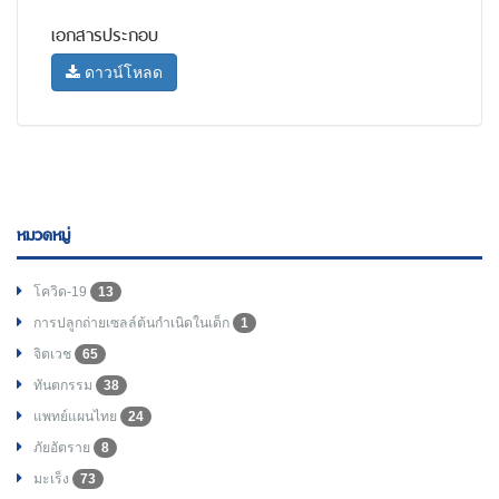
เอกสารประกอบ
ดาวน์โหลด
หมวดหมู่
โควิด-19
13
การปลูกถ่ายเซลล์ต้นกำเนิดในเด็ก
1
จิตเวช
65
ทันตกรรม
38
แพทย์แผนไทย
24
ภัยอัตราย
8
มะเร็ง
73