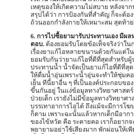
เหตุของให้เกิดความไม่สบาย หลังจากนั้
สรุปได้ว่า การป้องกันที่สำคัญ ก็จะต
ถ้วนออกกำลังกายให้เหมาะสม สุดท้ายก
6.
การไปซื้อยามารับประทานเอง มีผลห
ตอบ.
ต้องยอมรับโดยข้อเท็จจริงว่าใน
เรื่องยาแก้ไอหลายขนานด้วยกันแต่ใ
ยอมรับกันว่ายาแก้ไอที่ดีที่สุดสำหรับผู้
ประทานน้ำ น้ำจัดเป็นยาแก้ไอที่ดีที่สุ
ให้ดื่มน้ำอุ่นเพราะน้ำอุ่นจะทำให้ชุ
เย็น ทีนี้ยาอื่น ๆ ที่เป็นองค์ประกอ
ขึ้นกันอยู่ ในแง่ข้อมูลทางวิทยาศาสตร์แ
ป่วยเด็ก เรายังไม่มีข้อมูลทางวิทยาศาสต
บรรเทาอาการไอได้ ถึงแม้จะมีการโฆษณา
ก็ตาม เพราะฉะนั้นแล้วหากเด็กมีอาการ
ของไข้หวัด คือ ระคายคอ เราก็อยากจะแน
พยายามอย่าใช้เสียงมาก พักผ่อนให้เพ