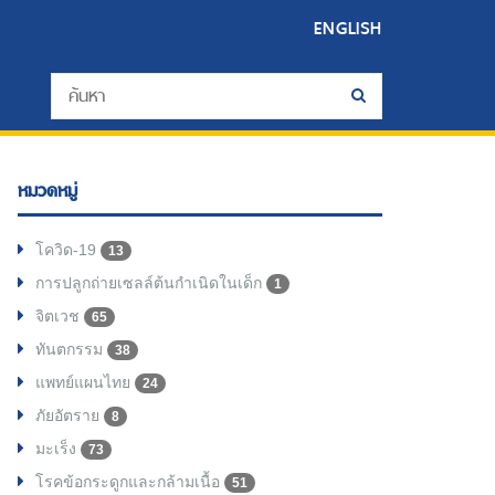
ENGLISH
หมวดหมู่
โควิด-19
13
การปลูกถ่ายเซลล์ต้นกำเนิดในเด็ก
1
จิตเวช
65
ทันตกรรม
38
แพทย์แผนไทย
24
ภัยอัตราย
8
มะเร็ง
73
โรคข้อกระดูกและกล้ามเนื้อ
51