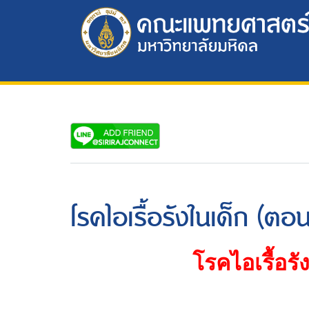
โรคไอเรื้อรังในเด็ก (ตอนท
โรคไอเรื้อรั