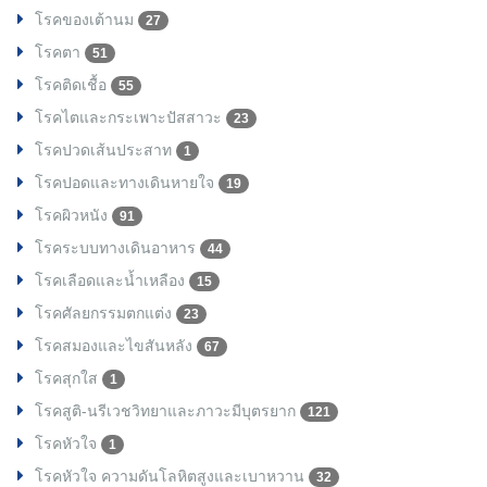
โรคของเต้านม
27
โรคตา
51
โรคติดเชื้อ
55
โรคไตและกระเพาะปัสสาวะ
23
โรคปวดเส้นประสาท
1
โรคปอดและทางเดินหายใจ
19
โรคผิวหนัง
91
โรคระบบทางเดินอาหาร
44
โรคเลือดและน้ำเหลือง
15
โรคศัลยกรรมตกแต่ง
23
โรคสมองและไขสันหลัง
67
โรคสุกใส
1
โรคสูติ-นรีเวชวิทยาและภาวะมีบุตรยาก
121
โรคหัวใจ
1
โรคหัวใจ ความดันโลหิตสูงและเบาหวาน
32