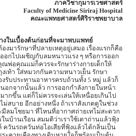
ภาควิชากุมารเวชศาสตร์
Faculty of
Medicine
Siriraj
Hospital
คณะแพทยศาสตร์ศิริราชพยาบาล
้างในเบื้องต้นก่อนที่จะมาพบแพทย์
ต้องมารักษาที่ปลายเหตุอยู่เสมอ เรื่องแรกก็คือ
เดียวออกไปเผชิญกับลมหนาวแรง ๆ หรือการออก
คุณพ่อคุณแม่ก็ควรจะรักษาร่างกายเด็กให้
วมถุงเท้า ใส่หมวกกันความหนาวเย็น รักษา
ต้องรับประทานอาหารครบถ้วนทั้ง
5
หมู่ แล้วก็
เสมอ นอกจากนั้นแล้ว การออกกำลังกายในหน้า
่นมากขึ้น แต่ก็ไม่ควรจะเล่นให้เหนื่อยเกินไป
ไม่สบาย อีกอย่างหนึ่ง ถ้าเราสังเกตดูในช่วง
มีลมโชยมา ที่ไหนที่อากาศถ่ายเทไม่สะดวก
ในบ้านเรือน สมมติว่าเราใช้เตาถ่านแล้วฟุ้ง
ควันรถควันท่อไอเสียที่ฟุ้งแล้วได้กลิ่นเป็น
ารระคายเคืองทางเดินหายใจก็พร้อมเป็นต้น