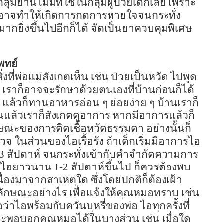
่มยานี้ไม่มีที่ใช้ในกลุ่มผู้ป่วยเด็กเลย เพราะ
็ก อาจทำให้เกิดการกดการหายใจจนกระทั่ง
ากยิ่งขึ้นไปอีกก็ได้ จัดเป็นยาควบคุมพิเศษ
พทย์
งที่พ่อแม่สังเกตเห็น เช่น ป่วยเป็นหวัด ไปพูด
เราก็อาจจะรักษาด้วยตนเองที่บ้านก่อนก็ได้
ๆ แล้วก็ทานอาหารอ่อน ๆ ย่อยง่าย ๆ บ้านเราก็
นแล้วเราก็สังเกตดูอาการ หากมีอาการแล้วก็
กษณะของการติดเชื้อหวัดธรรมดา อย่างนั้นก็
ในส่วนของไอเรื้อรัง ถ้าเด็กเริ่มมีอาการไอ
-3
สัปดาห์ จนกระทั่งเข้ากับคำจำกัดความการ
ากไอยาวนาน
1-2
สัปดาห์ขึ้นไป ก็ควรต้องพบ
นื่องมาจากสาเหตุใด ซึ่งโดยปกติก็ต้องเฝ้า
ักษณะอย่างไร เพื่อแจ้งให้คุณหมอทราบ เช่น
ไอพร้อมกับควันบุหรี่ของพ่อ ไอทุกครั้งที่
จจะพอบอกคุณหมอได้ในบางส่วน เช่น เมื่อใด