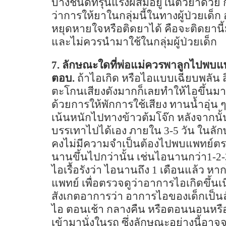
บางชนิดที่รุนแรงผสมอยู่ในตัวยาด้วย กลุ
ว่าการให้ยาในกลุ่มนี้ในทางผู้ป่วยเด
หยุดหายใจหรือติดยาได้ คือจะติดยานี้ม
และไม่ควรนำมาใช้ในกลุ่มผู้ป่วยเด็ก
7.
ลักษณะใดที่พ่อแม่ควรพาลูกไปพบแ
ตอบ.
ถ้าไอเกิด หรือไอแบบเฉียบพลัน สิ่
ตะโกนเสียงดังมากก็เลยทำให้ไอขึ้นมา 
ด้วยการให้พักการใช้เสียง ทานน้ำอุ่น 
เน้นหนักไปทางข้าวต้มโจ๊ก หลังจากนั้
บรรเทาไปได้เอง ภายใน
3-5
วัน ในลั
คงไม่มีความจำเป็นต้องไปพบแพทย์ตรวจ 
นานขึ้นไปกว่านั้น เช่นไอนานกว่า
1-2
ไอเรื้อรังว่า ไอนานถึง
1
เดือนแล้ว ห
แพทย์ เพื่อตรวจดูว่าอาการไอเกิดขึ้นเ
สังเกตอาการว่า อาการไอของเด็กเป็นล
ไอ ตอนเช้า กลางคืน หรือตอนนอนหรือว่า
เข้ามานั่งในรถ ซึ่งลักษณะอย่างนี้อา