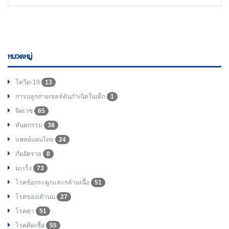
หมวดหมู่
โควิด-19
13
การปลูกถ่ายเซลล์ต้นกำเนิดในเด็ก
1
จิตเวช
65
ทันตกรรม
38
แพทย์แผนไทย
24
ภัยอัตราย
8
มะเร็ง
73
โรคข้อกระดูกและกล้ามเนื้อ
51
โรคของเต้านม
27
โรคตา
51
โรคติดเชื้อ
55