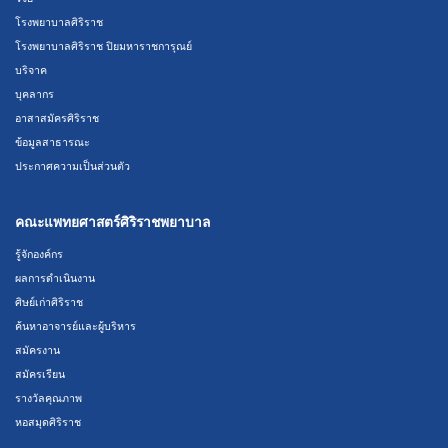
โรงพยาบาลศิริราช
โรงพยาบาลศิริราช ปิยมหาราชการุณย์
บริจาค
บุคลากร
อาสาสมัครศิริราช
ข้อมูลสาธารณะ
ประกาศความเป็นส่วนตัว
คณะแพทยศาสตร์ศิริราชพยาบาล
รู้จักองค์กร
ผลการดำเนินงาน
ศิษย์เก่าศิริราช
ค้นหาอาจารย์และผู้บริหาร
สมัครงาน
สมัครเรียน
รางวัลคุณภาพ
หอสมุดศิริราช