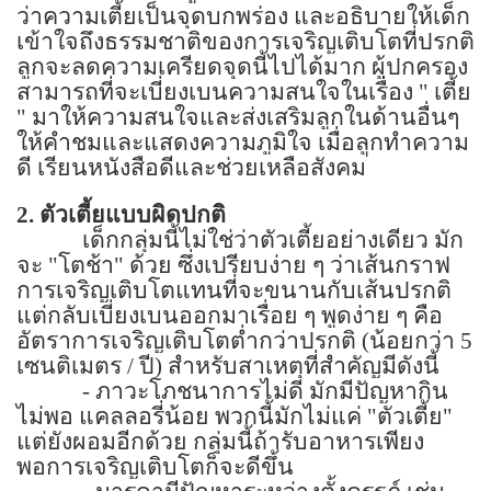
ว่าความเตี้ยเป็นจุดบกพร่อง และอธิบายให้เด็ก
เข้าใจถึงธรรมชาติของการเจริญเติบโตที่ปรกติ
ลูกจะลดความเครียดจุดนี้ไปได้มาก ผู้ปกครอง
สามารถที่จะเบี่ยงเบนความสนใจในเรื่อง " เตี้ย
" มาให้ความสนใจและส่งเสริมลูกในด้านอื่นๆ
ให้คำชมและแสดงความภูมิใจ เมื่อลูกทำความ
ดี เรียนหนังสือดีและช่วยเหลือสังคม
2.
ตัวเตี้ยแบบผิดปกติ
เด็กกลุ่มนี้ไม่ใช่ว่าตัวเตี้ยอย่างเดียว มัก
จะ "โตช้า" ด้วย ซึ่งเปรียบง่าย ๆ ว่าเส้นกราฟ
การเจริญเติบโตแทนที่จะขนานกับเส้นปรกติ
แต่กลับเบี่ยงเบนออกมาเรื่อย ๆ พูดง่าย ๆ คือ
อัตราการเจริญเติบโตต่ำกว่าปรกติ (น้อยกว่า
5
เซนติเมตร / ปี) สำหรับสาเหตุที่สำคัญมีดังนี้
-
ภาวะโภชนาการไม่ดี มักมีปัญหากิน
ไม่พอ แคลลอรี่น้อย พวกนี้มักไม่แค่ "ตัวเตี้ย"
แต่ยังผอมอีกด้วย กลุ่มนี้ถ้ารับอาหารเพียง
พอการเจริญเติบโตก็จะดีขึ้น