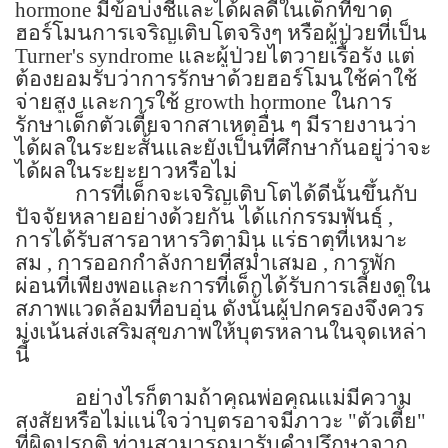
hormone
มีข้อบ่งชี้และได้ผลดีในเด็กที่ขาด
ฮอร์โมนการเจริญเติบโตจริงๆ หรือผู้ป่วยที่เป็น
Turner's syndrome
และผู้ป่วยไตวายเรื้อรัง แต่
ต้องยอมรับว่าการรักษาด้วยฮอร์โมนใช้ค่าใช้
จ่ายสูง และการใช้
growth hormone
ในการ
รักษาเด็กตัวเตี้ยจากสาเหตุอื่น ๆ มีรายงานว่า
ได้ผลในระยะสั้นและยังเป็นที่ศึกษากันอยู่ว่าจะ
ได้ผลในระยะยาวหรือไม่
การที่เด็กจะเจริญเติบโตได้ดีนั้นขึ้นกับ
ปัจจัยหลายอย่างด้วยกัน ได้แก่กรรมพันธุ์
,
การได้รับสารอาหารวิตามิน แร่ธาตุที่เหมาะ
สม
,
การออกกำลังกายที่สม่ำเสมอ
,
การพัก
ผ่อนที่เพียงพอและการที่เด็กได้รับการเลี้ยงดูใน
สภาพแวดล้อมที่อบอุ่น ดังนั้นผู้ปกครองจึงควร
มุ่งเน้นส่งเสริมสุขภาพให้บุตรหลานในจุดเหล่า
นี้
อย่างไรก็ตามถ้าคุณพ่อคุณแม่มีความ
สงสัยหรือไม่แน่ใจว่าบุตรอาจมีภาวะ "ตัวเตี้ย"
ที่ผิดปรกติ ท่านสามารถมารับคำปรึกษาจาก