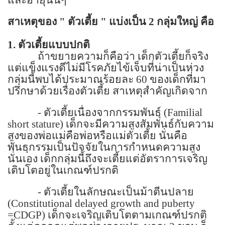
สาเหตุของ
"
ตัวเตี้ย " แบ่งเป็น
2
กลุ่มใหญ่ คือ
1.
ตัวเตี้ยแบบปกติ
ถ้าขยายความก็คือว่า เด็กตัวเตี้ยก็จริง
แต่แข็งแรงดีไม่มีโรคภัยไข้เจ็บที่น่าเป็นห่วง
กลุ่มนี้พบได้ประมาณร้อยละ
60
ของเด็กที่มา
ปรึกษาด้วยเรื่องตัวเตี้ย สาเหตุสำคัญเกิดจาก
-
ตัวเตี้ยเนื่องจากกรรมพันธุ์ (
Familial
short stature)
เด็กจะมีความสูงสัมพันธ์กับความ
สูงของพ่อแม่คือพ่อหรือแม่ตัวเตี้ย นั่นคือ
พันธุกรรมเป็นปัจจัยในการกำหนดความสูง
นั่นเอง เด็กกลุ่มนี้ถึงจะเตี้ยแต่อัตราการเจริญ
เติบโตอยู่ในเกณฑ์ปรกติ
-
ตัวเตี้ยในลักษณะเป็นม้าตีนปลาย
(
Constitutional delayed growth and puberty
=CDGP)
เด็กจะเจริญเติบโตตามเกณฑ์ปรกติ