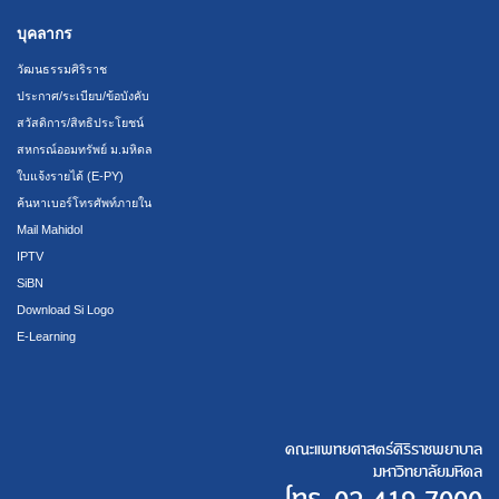
บุคลากร
วัฒนธรรมศิริราช
ประกาศ/ระเบียบ/ข้อบังคับ
สวัสดิการ/สิทธิประโยชน์
สหกรณ์ออมทรัพย์ ม.มหิดล
ใบแจ้งรายได้ (E-PY)
ค้นหาเบอร์โทรศัพท์ภายใน
Mail Mahidol
IPTV
SiBN
Download Si Logo
E-Learning
คณะแพทยศาสตร์ศิริราชพยาบาล
มหาวิทยาลัยมหิดล