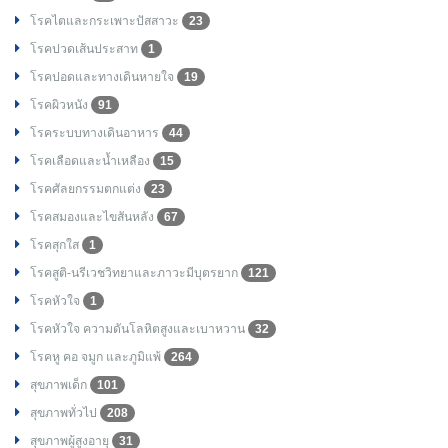
โรคไตและกระเพาะปัสสาวะ
23
โรคปวดเส้นประสาท
1
โรคปอดและทางเดินหายใจ
19
โรคผิวหนัง
91
โรคระบบทางเดินอาหาร
44
โรคเลือดและน้ำเหลือง
15
โรคศัลยกรรมตกแต่ง
23
โรคสมองและไขสันหลัง
67
โรคสุกใส
1
โรคสูติ-นรีเวชวิทยาและภาวะมีบุตรยาก
121
โรคหัวใจ
1
โรคหัวใจ ความดันโลหิตสูงและเบาหวาน
32
โรคหู คอ จมูก และภูมิแพ้
264
สุขภาพเด็ก
101
สุขภาพทั่วไป
208
สุขภาพผู้สูงอายุ
31