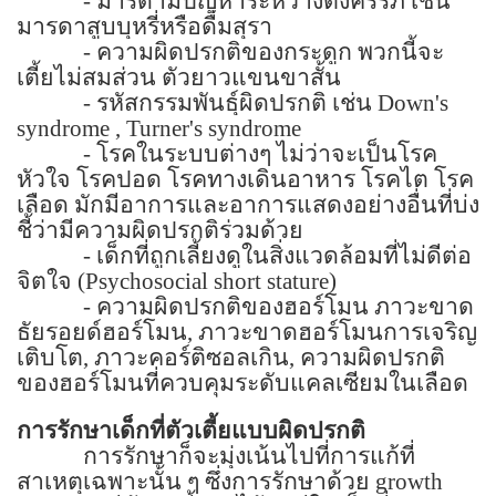
-
มารดามีปัญหาระหว่างตั้งครรภ์ เช่น
มารดาสูบบุหรี่หรือดื่มสุรา
-
ความผิดปรกติของกระดูก พวกนี้จะ
เตี้ยไม่สมส่วน ตัวยาวแขนขาสั้น
-
รหัสกรรมพันธุ์ผิดปรกติ เช่น
Down's
syndrome , Turner's syndrome
-
โรคในระบบต่างๆ ไม่ว่าจะเป็นโรค
หัวใจ โรคปอด โรคทางเดินอาหาร โรคไต โรค
เลือด มักมีอาการและอาการแสดงอย่างอื่นที่บ่ง
ชี้ว่ามีความผิดปรกติร่วมด้วย
-
เด็กที่ถูกเลี้ยงดูในสิ่งแวดล้อมที่ไม่ดีต่อ
จิตใจ (
Psychosocial short stature)
-
ความผิดปรกติของฮอร์โมน ภาวะขาด
ธัยรอยด์ฮอร์โมน
,
ภาวะขาดฮอร์โมนการเจริญ
เติบโต
,
ภาวะคอร์ติซอลเกิน
,
ความผิดปรกติ
ของฮอร์โมนที่ควบคุมระดับแคลเซียมในเลือด
การรักษาเด็กที่ตัวเตี้ยแบบผิดปรกติ
การรักษาก็จะมุ่งเน้นไปที่การแก้ที่
สาเหตุเฉพาะนั้น ๆ ซึ่งการรักษาด้วย
growth