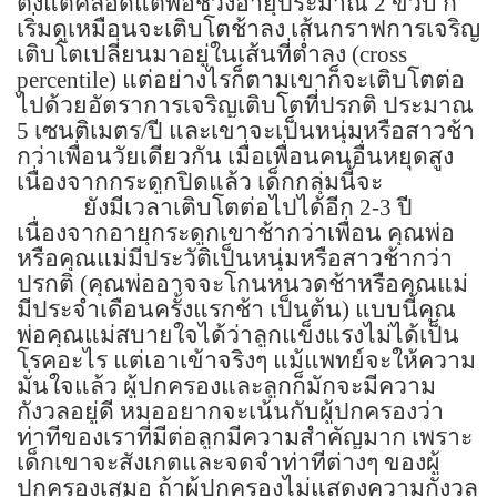
ตั้งแต่คลอดแต่พอช่วงอายุประมาณ
2
ขวบ ก็
เริ่มดูเหมือนจะเติบโตช้าลง เส้นกราฟการเจริญ
เติบโตเปลี่ยนมาอยู่ในเส้นที่ต่ำลง
(cross
percentile)
แต่อย่างไรก็ตามเขาก็จะเติบโตต่อ
ไปด้วยอัตราการเจริญเติบโตที่ปรกติ ประมาณ
5
เซนติเมตร/ปี และเขาจะเป็นหนุ่มหรือสาวช้า
กว่าเพื่อนวัยเดียวกัน เมื่อเพื่อนคนอื่นหยุดสูง
เนื่องจากกระดูกปิดแล้ว เด็กกลุ่มนี้จะ
ยังมีเวลาเติบโตต่อไปได้อีก
2-3
ปี
เนื่องจากอายุกระดูกเขาช้ากว่าเพื่อน คุณพ่อ
หรือคุณแม่มีประวัติเป็นหนุ่มหรือสาวช้ากว่า
ปรกติ
(
คุณพ่ออาจจะโกนหนวดช้าหรือคุณแม่
มีประจำเดือนครั้งแรกช้า เป็นต้น) แบบนี้คุณ
พ่อคุณแม่สบายใจได้ว่าลูกแข็งแรงไม่ได้เป็น
โรคอะไร แต่เอาเข้าจริงๆ แม้แพทย์จะให้ความ
มั่นใจแล้ว ผู้ปกครองและลูกก็มักจะมีความ
กังวลอยู่ดี หมออยากจะเน้นกับผู้ปกครองว่า
ท่าทีของเราที่มีต่อลูกมีความสำคัญมาก เพราะ
เด็กเขาจะสังเกตและจดจำท่าทีต่างๆ ของผู้
ปกครองเสมอ ถ้าผู้ปกครองไม่แสดงความกังวล