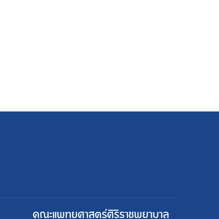
คณะแพทยศาสตร์ศิริราชพยาบาล