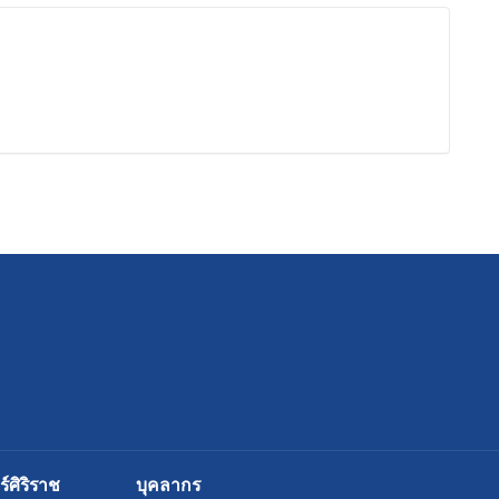
ศิริราช
บุคลากร