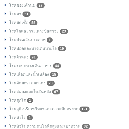
โรคของเต้านม
27
โรคตา
51
โรคติดเชื้อ
55
โรคไตและกระเพาะปัสสาวะ
23
โรคปวดเส้นประสาท
1
โรคปอดและทางเดินหายใจ
19
โรคผิวหนัง
91
โรคระบบทางเดินอาหาร
44
โรคเลือดและน้ำเหลือง
15
โรคศัลยกรรมตกแต่ง
23
โรคสมองและไขสันหลัง
67
โรคสุกใส
1
โรคสูติ-นรีเวชวิทยาและภาวะมีบุตรยาก
121
โรคหัวใจ
1
โรคหัวใจ ความดันโลหิตสูงและเบาหวาน
32