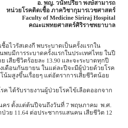
อ. พญ. วนัทปรียา พงษ์สามารถ
หน่วยโรคติดเชื้อ ภาควิชากุมารเวชศาสตร์
Faculty of
Medicine
Siriraj
Hospital
คณะแพทยศาสตร์ศิริราชพยาบาล
ชื้อไวรัสเดงกี พบระบาดเป็นครั้งแรกใน
้นพบมีการระบาดครั้งแรกในประเทศไทย ในปี
าย เสียชีวิตร้อยละ
13.90
และจะระบาดทุกปี
งเดือนกันยายน ในแต่ละปีจะมีผู้ป่วยด้วยโรค
สูงขึ้นเรื่อยๆ แต่อัตราการเสียชีวิตน้อย
ค ได้รับรายงานผู้ป่วยโรคไข้เลือดออกจาก
ร ตั้งแต่ต้นปีจนถึงวันที่
7
พฤษภาคม
พ.ศ.
ราป่วย
11.64
ต่อประชากรแสนคน เสียชีวิต
12