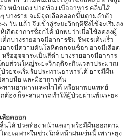
มีอาการเริ่มต้นเป็นไข้สูง เฉียบพลัน อาจสูง
ว หน้าแดง ปวดท้อง เบื่ออาหาร คลื่นไส้
็กๆ บางราย จะมีจุดเลือดออกขึ้นตามลำตัว
3-5
วัน แล้ว จึงเข้าสู่ระยะวิกฤติซึ่งไข้จะเริ่มลง
เกิดอาการช็อกได้ มักพบว่าเมื่อไข้ลดลงผู้
้เด็กบางรายอาจมีอาการซึม ชีพจรเต้นเร็ว
ายอาจมีความดันโลหิตตกจนช็อก อาจมีเลือด
ด หรืออุจจาระเป็นสีดำ บางรายอาจมีอาการ
ด้ โดยส่วนใหญ่ระยะวิกฤติจะกินเวลาประมาณ
งผู้ป่วยจะเริ่มรับประทานอาหารได้ อาจมีผื่น
 ปลายมือ และมีอาการคัน
บประทานอาหารและน้ำได้ หรือมาพบแพทย์
งถูกต้อง ก็จะสามารถทำให้ผู้ป่วยผ่านพ้นระยะ
้เลือดออก
 คลื่นไส้ ปวดท้อง หน้าแดงๆ หรือมีผื่นออกตาม
 โดยเฉพาะในช่วงใกล้หน้าฝนเช่นนี้ เพราะยุง