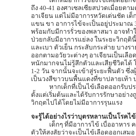
เด็กที่มีอาการของไข้เลือดออกจะ
ถึง
40-41
องศาเซลเซียสปวดเมื่อยตามตั
อาเจียน แต่ไม่มีอาการหวัดเด่นชัด เด
แขน ขา อาการไข้จะเป็นอยู่ประมาณ
พร้อมกับมีการรั่วของพลาสมา อาจทำให้
ป่วยกลับมีอาการแย่ลง ในระยะวิกฤตินี
และเบา ตัวเย็น กระสับกระส่าย บางร
ออกตามอวัยวะต่างๆ อาเจียนเป็นเลือ
หนักมากจนไม่รู้สึกตัวและเสียชีวิตไ
1-2
วัน จากนั้นจะเข้าสู่ระยะฟื้นตัว ซึ่
เป็นวงสีขาวบนพื้นแดงที่ขาปลายเท้า
หากเด็กที่เป็นไข้เลือดออกรั
ตั้งแต่เริ่มต้นและได้รับการรักษาอย่า
วิกฤตไปได้โดยไม่มีอาการรุนแรง
จะรู้ได้อย่างไรว่าบุตรหลานเป็นโรคไข
เด็กๆ ที่มีอาการไข้ เบื่ออาหาร
ตัวให้สงสัยว่าจะเป็นไข้เลือดออกเสมอ