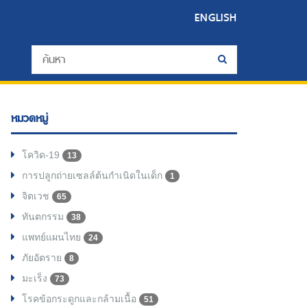
ENGLISH
หมวดหมู่
โควิด-19
13
การปลูกถ่ายเซลล์ต้นกำเนิดในเด็ก
1
จิตเวช
65
ทันตกรรม
38
แพทย์แผนไทย
24
ภัยอัตราย
8
มะเร็ง
73
โรคข้อกระดูกและกล้ามเนื้อ
51