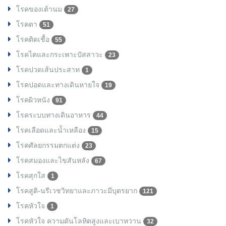
โรคของเต้านม
27
โรคตา
51
โรคติดเชื้อ
55
โรคไตและกระเพาะปัสสาวะ
23
โรคปวดเส้นประสาท
1
โรคปอดและทางเดินหายใจ
19
โรคผิวหนัง
91
โรคระบบทางเดินอาหาร
44
โรคเลือดและน้ำเหลือง
15
โรคศัลยกรรมตกแต่ง
23
โรคสมองและไขสันหลัง
67
โรคสุกใส
1
โรคสูติ-นรีเวชวิทยาและภาวะมีบุตรยาก
121
โรคหัวใจ
1
โรคหัวใจ ความดันโลหิตสูงและเบาหวาน
32