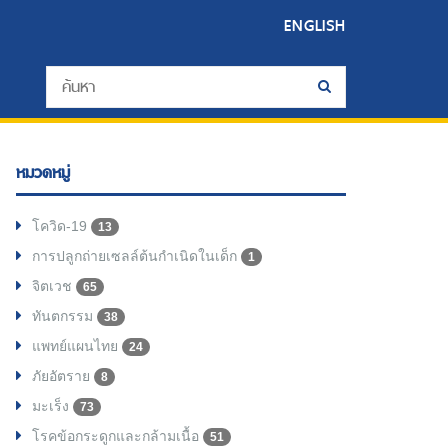
ENGLISH
หมวดหมู่
โควิด-19
13
การปลูกถ่ายเซลล์ต้นกำเนิดในเด็ก
1
จิตเวช
65
ทันตกรรม
38
แพทย์แผนไทย
24
ภัยอัตราย
8
มะเร็ง
73
โรคข้อกระดูกและกล้ามเนื้อ
51