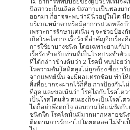
ไม่ อาการที่พบบ่อยของผู้ป่วยที่เริ่ม
ปัสสาวะเป็นเลือด ปัสสาวะเป็นฟองมา
ออกมา ก็อาจจะพบว่ามีนิ่วอยู่ในไต ม
บริเวณหน้าตาหรือมีอาการปวดหลัง ถ้
เพราะการรักษาแต่เนิ่น ๆ จะช่วยป้องกั
เกิดโรคไตวายเรื้อรัง ที่สำคัญอีกเรื่อง
การใช้ยาบางชนิด โดยเฉพาะยาแก้ปว
เรื้อรัง สำหรับท่านที่เป็นโรคประจำต
ที่ได้กล่าวข้างต้นว่า
2
โรคนี้ พบบ่อยว
โรความดันโลหิตสูงไม่ถูกต้อง ซื้อยารั
จากแพทย์นั้น จะมีผลแทรกซ้อน ทำให้เก
สิ่งที่อยากจะฝากไว้ก็คือ การป้องกันไม่
ที่สุด และขอเน้นว่า โรคไตกับโรคไตวายเ
เป็นโรคไตแล้ว ตนเองก็จะเป็นโรคไตวายเ
ไตก็อย่าพึ่งตกใจ สอบถามให้แน่ชัดกับ
ชนิดใด โรคไตนั้นมีมากมากหลายชนิด
ติดตามการรักษาไปโดยตลอด ไม่จำเป็น
ไป