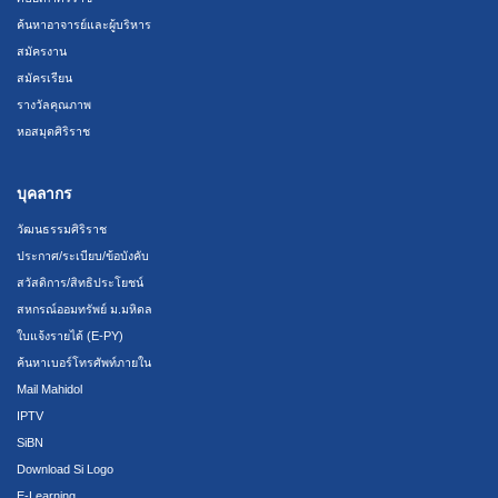
ค้นหาอาจารย์และผู้บริหาร
สมัครงาน
สมัครเรียน
รางวัลคุณภาพ
หอสมุดศิริราช
บุคลากร
วัฒนธรรมศิริราช
ประกาศ/ระเบียบ/ข้อบังคับ
สวัสดิการ/สิทธิประโยชน์
สหกรณ์ออมทรัพย์ ม.มหิดล
ใบแจ้งรายได้ (E-PY)
ค้นหาเบอร์โทรศัพท์ภายใน
Mail Mahidol
IPTV
SiBN
Download Si Logo
E-Learning