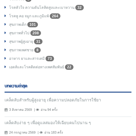
โรคหัวใจ ความดันโลหิตสูงและเบาหวาน
32
โรคหู คอ จมูก และภูมิแพ้
264
สุขภาพเด็ก
101
สุขภาพทั่วไป
208
สุขภาพผู้สูงอายุ
31
สุขภาพเพศชาย
8
อาหาร ยาและสารเคมี
73
เอดส์และโรคติดต่อทางเพศสัมพันธ์
22
บทความล่าสุด
เคล็ดลับสำหรับผู้สูงอายุ เพื่อความปลอดภัยในการใช้ยา
3 สิงหาคม 2569
อ่าน 94 ครั้ง
เคล็ดลับง่าย ๆ เพื่อดูแลสมองให้เฉียบคมไปนาน ๆ
24 กรกฎาคม 2569
อ่าน 183 ครั้ง