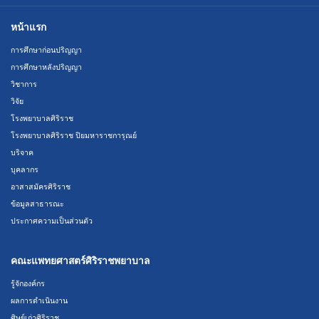
หน้าแรก
การศึกษาก่อนปริญญา
การศึกษาหลังปริญญา
วิชาการ
วิจัย
โรงพยาบาลศิริราช
โรงพยาบาลศิริราช ปิยมหาราชการุณย์
บริจาค
บุคลากร
อาสาสมัครศิริราช
ข้อมูลสาธารณะ
ประกาศความเป็นส่วนตัว
คณะแพทยศาสตร์ศิริราชพยาบาล
รู้จักองค์กร
ผลการดำเนินงาน
ศิษย์เก่าศิริราช