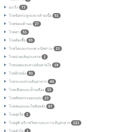
มะเร็ง
73
โรคข้อกระดูกและกล้ามเนื้อ
51
โรคของเต้านม
27
โรคตา
51
โรคติดเชื้อ
55
โรคไตและกระเพาะปัสสาวะ
23
โรคปวดเส้นประสาท
1
โรคปอดและทางเดินหายใจ
19
โรคผิวหนัง
91
โรคระบบทางเดินอาหาร
44
โรคเลือดและน้ำเหลือง
15
โรคศัลยกรรมตกแต่ง
23
โรคสมองและไขสันหลัง
67
โรคสุกใส
1
โรคสูติ-นรีเวชวิทยาและภาวะมีบุตรยาก
121
โรคหัวใจ
1