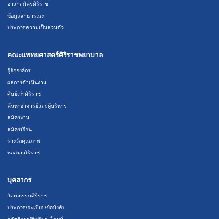
อาสาสมัครศิริราช
ข้อมูลสาธารณะ
ประกาศความเป็นส่วนตัว
คณะแพทยศาสตร์ศิริราชพยาบาล
รู้จักองค์กร
ผลการดำเนินงาน
ศิษย์เก่าศิริราช
ค้นหาอาจารย์และผู้บริหาร
สมัครงาน
สมัครเรียน
รางวัลคุณภาพ
หอสมุดศิริราช
บุคลากร
วัฒนธรรมศิริราช
ประกาศ/ระเบียบ/ข้อบังคับ
สวัสดิการ/สิทธิประโยชน์