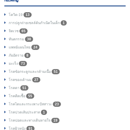
หมวดหมู่
โควิด-19
13
การปลูกถ่ายเซลล์ต้นกำเนิดในเด็ก
1
จิตเวช
65
ทันตกรรม
38
แพทย์แผนไทย
24
ภัยอัตราย
8
มะเร็ง
73
โรคข้อกระดูกและกล้ามเนื้อ
51
โรคของเต้านม
27
โรคตา
51
โรคติดเชื้อ
55
โรคไตและกระเพาะปัสสาวะ
23
โรคปวดเส้นประสาท
1
โรคปอดและทางเดินหายใจ
19
โรคผิวหนัง
91