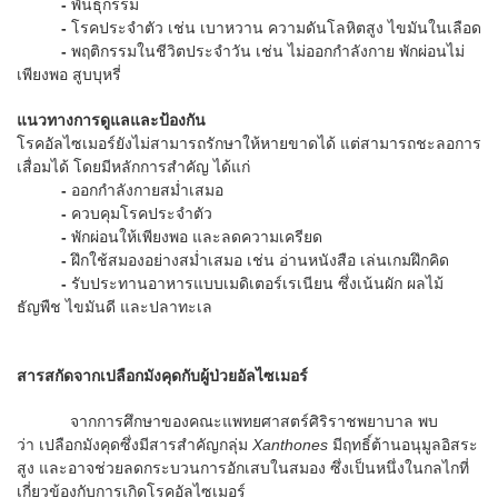
-
พันธุกรรม
-
โรคประจำตัว เช่น เบาหวาน ความดันโลหิตสูง ไขมันในเลือด
-
พฤติกรรมในชีวิตประจำวัน เช่น ไม่ออกกำลังกาย พักผ่อนไม่
เพียงพอ สูบบุหรี่
แนวทางการดูแลและป้องกัน
โรคอัลไซเมอร์ยังไม่สามารถรักษาให้หายขาดได้ แต่สามารถชะลอการ
เสื่อมได้ โดยมีหลักการสำคัญ ได้แก่
-
ออกกำลังกายสม่ำเสมอ
-
ควบคุมโรคประจำตัว
-
พักผ่อนให้เพียงพอ และลดความเครียด
-
ฝึกใช้สมองอย่างสม่ำเสมอ เช่น อ่านหนังสือ เล่นเกมฝึกคิด
-
รับประทานอาหารแบบเมดิเตอร์เรเนียน ซึ่งเน้นผัก ผลไม้
ธัญพืช ไขมันดี และปลาทะเล
สารสกัดจากเปลือกมังคุดกับผู้ป่วยอัลไซเมอร์
จากการศึกษาของคณะแพทยศาสตร์ศิริราชพยาบาล พบ
ว่า เปลือกมังคุดซึ่งมีสารสำคัญกลุ่ม
Xanthones
มีฤทธิ์ต้านอนุมูลอิสระ
สูง และอาจช่วยลดกระบวนการอักเสบในสมอง ซึ่งเป็นหนึ่งในกลไกที่
เกี่ยวข้องกับการเกิดโรคอัลไซเมอร์