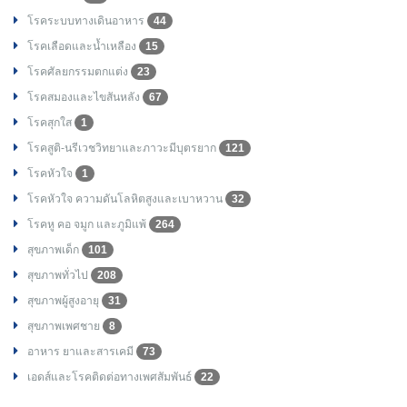
โรคระบบทางเดินอาหาร
44
โรคเลือดและน้ำเหลือง
15
โรคศัลยกรรมตกแต่ง
23
โรคสมองและไขสันหลัง
67
โรคสุกใส
1
โรคสูติ-นรีเวชวิทยาและภาวะมีบุตรยาก
121
โรคหัวใจ
1
โรคหัวใจ ความดันโลหิตสูงและเบาหวาน
32
โรคหู คอ จมูก และภูมิแพ้
264
สุขภาพเด็ก
101
สุขภาพทั่วไป
208
สุขภาพผู้สูงอายุ
31
สุขภาพเพศชาย
8
อาหาร ยาและสารเคมี
73
เอดส์และโรคติดต่อทางเพศสัมพันธ์
22