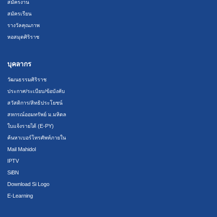
สมัครงาน
สมัครเรียน
รางวัลคุณภาพ
หอสมุดศิริราช
บุคลากร
วัฒนธรรมศิริราช
ประกาศ/ระเบียบ/ข้อบังคับ
สวัสดิการ/สิทธิประโยชน์
สหกรณ์ออมทรัพย์ ม.มหิดล
ใบแจ้งรายได้ (E-PY)
ค้นหาเบอร์โทรศัพท์ภายใน
Mail Mahidol
IPTV
SiBN
Download Si Logo
E-Learning