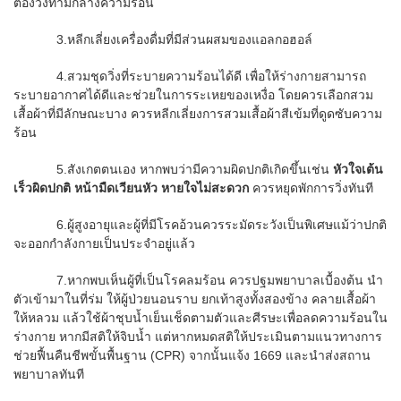
ต้องวิ่งท่ามกลางความร้อน
3.หลีกเลี่ยงเครื่องดื่มที่มีส่วนผสมของแอลกอฮอล์
4.สวมชุดวิ่งที่ระบายความร้อนได้ดี เพื่อให้ร่างกายสามารถ
ระบายอากาศได้ดีและช่วยในการระเหยของเหงื่อ โดยควรเลือกสวม
เสื้อผ้าที่มีลักษณะบาง ควรหลีกเลี่ยงการสวมเสื้อผ้าสีเข้มที่ดูดซับความ
ร้อน
5.สังเกตตนเอง หากพบว่ามีความผิดปกติเกิดขึ้นเช่น
หัวใจเต้น
เร็วผิดปกติ หน้ามืดเวียนหัว หายใจไม่สะดวก
ควรหยุดพักการวิ่งทันที
6.ผู้สูงอายุและผู้ที่มีโรคอ้วนควรระมัดระวังเป็นพิเศษแม้ว่าปกติ
จะออกกำลังกายเป็นประจำอยู่แล้ว
7.หากพบเห็นผู้ที่เป็นโรคลมร้อน ควรปฐมพยาบาลเบื้องต้น นำ
ตัวเข้ามาในที่ร่ม ให้ผู้ป่วยนอนราบ ยกเท้าสูงทั้งสองข้าง คลายเสื้อผ้า
ให้หลวม แล้วใช้ผ้าชุบน้ำเย็นเช็ดตามตัวและศีรษะเพื่อลดความร้อนใน
ร่างกาย หากมีสติให้จิบน้ำ แต่หากหมดสติให้ประเมินตามแนวทางการ
ช่วยฟื้นคืนชีพขั้นพื้นฐาน (CPR) จากนั้นแจ้ง 1669 และนำส่งสถาน
พยาบาลทันที