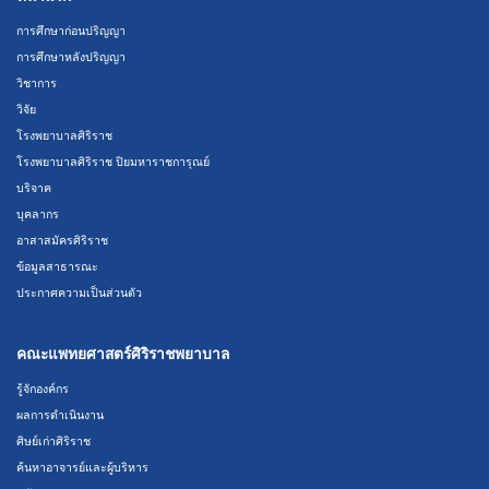
การศึกษาก่อนปริญญา
การศึกษาหลังปริญญา
วิชาการ
วิจัย
โรงพยาบาลศิริราช
โรงพยาบาลศิริราช ปิยมหาราชการุณย์
บริจาค
บุคลากร
อาสาสมัครศิริราช
ข้อมูลสาธารณะ
ประกาศความเป็นส่วนตัว
คณะแพทยศาสตร์ศิริราชพยาบาล
รู้จักองค์กร
ผลการดำเนินงาน
ศิษย์เก่าศิริราช
ค้นหาอาจารย์และผู้บริหาร