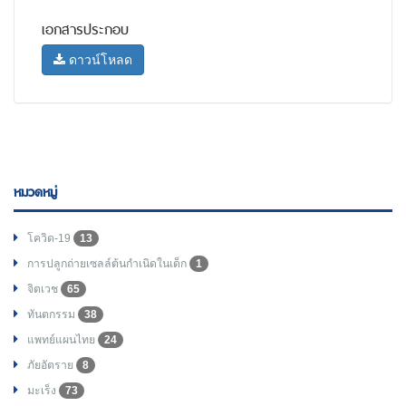
เอกสารประกอบ
ดาวน์โหลด
หมวดหมู่
โควิด-19
13
การปลูกถ่ายเซลล์ต้นกำเนิดในเด็ก
1
จิตเวช
65
ทันตกรรม
38
แพทย์แผนไทย
24
ภัยอัตราย
8
มะเร็ง
73