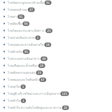
โรคข้อกระดูกและกล้ามเนื้อ
51
โรคของเต้านม
27
โรคตา
51
โรคติดเชื้อ
55
โรคไตและกระเพาะปัสสาวะ
23
โรคปวดเส้นประสาท
1
โรคปอดและทางเดินหายใจ
19
โรคผิวหนัง
91
โรคระบบทางเดินอาหาร
44
โรคเลือดและน้ำเหลือง
15
โรคศัลยกรรมตกแต่ง
23
โรคสมองและไขสันหลัง
67
โรคสุกใส
1
โรคสูติ-นรีเวชวิทยาและภาวะมีบุตรยาก
121
โรคหัวใจ
1
โรคหัวใจ ความดันโลหิตสูงและเบาหวาน
32