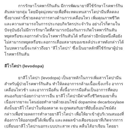
การรักษาโรคพาร์กินสัน มีการพัฒนายาที่ใช้รักษาโรคพาร์กิน
สันหลายกลุ่ม โดยมีจุดมุ่งหมายเพื่อที่จะทดแทนสารโดปามีนที่ลดลง
ซึ่งยาเหล่านี้ช่วยลดอาการทางด้านการเคลื่อนไหว เพิ่มคุณภาพชีวิต
และความสามารถในการประกอบกิจวัตรประจำวัน อย่างไรก็ตามใน
ปัจจุบันยังไม่มีการรักษาใดที่สามารถป้องกันการเกิดโรคพาร์กินสัน
หยุดหรือชะลอการดำเนินโรคพาร์กินสันได้ หรือกล่าวอีกนัยหนึ่งคือยัง
ไม่สามารถหยุดหรือชะลอการเสื่อมสลายของเซลล์ประสาทดังกล่าวได้
ในบทความนี้จะกล่าวถึงยา “ลีโวโดปา” ซึ่งเป็นยาหลักที่ใช้รักษาผู้ป่วย
โรคพาร์กินสัน
ลีโวโดปา
(levodopa)
ยาลีโวโดปา (levodopa) เป็นยาหลักในการเพิ่มสารโดปามีน
สำหรับผู้ป่วยโรคพาร์กินสัน ทำให้ลดอาการกล้ามเนื้อแข็งเกร็ง อาการ
เคลื่อนไหวช้า และอาการมือสั่น ทั้งนี้อาการมือสั่นเป็นอาการที่ตอบ
สนองกับยาน้อยกว่าอาการอื่น ยาลีโวโดปามีค่าครึ่งชีวิตของยาสั้น
เนื่องจากยาจะโดนย่อยทำลายด้วยเอนไซม์ dopamine decarboxylase
ดังนั้นยาลีโวโดปาในท้องตลาด จะถูกผสมกับยาที่ยับยั้งเอนไซม์ดัง
กล่าวเพื่อช่วยลดการทำลายยาลีโวโดปา เพื่อให้ยาเข้าสู่บริเวณสมองที่
ต้องการให้ออกฤทธิ์ได้เพิ่มขึ้น และลดผลข้างเคียงของยาที่เกิดจากการ
เปลี่ยนยาลีโวโดปานอกระบบประสาท เช่น คลื่นไส้อาเจียน โดยยา