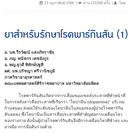
23 กุมภาพันธ์ 2566
อ่าน 131589 ครั้ง
โดย
ยาสำหรับรักษาโรคพาร์กินสัน (1)
อ. นพ.วีรวัฒน์ แสงภัทราชัย
อ. ภญ. พนัชกร เตชอังกูร
อ. พญ.ยุวดี พิทักษ์ปฐพี
ผศ. นพ.ปรัชญา ศรีวานิชภูมิ
ภาควิชาอายุรศาสตร์
คณะแพทยศาสตร์ศิริราชพยาบาล มหาวิทยาลัยมหิดล
โรคพาร์กินสันเกิดจากการเสื่อมของเซลล์ประสาทที่ทำหน้าที่
ในการหลั่งสารสื่อประสาทที่เรียกว่า “โดปามีน (dopamine)” บริเวณ
ก้านสมอง ส่งผลให้ระดับของโดปามีนในสมองของผู้ป่วยโรคพาร์กิน
สันลดลง ซึ่งโดปามีนเป็นสารสื่อประสาทที่สำคัญต่อการเคลื่อนไหว
ของร่างกาย ดังนั้นผู้ป่วยโรคพาร์กินสันจึงมีการเคลื่อนไหวที่ช้าลง และ
อาจมีอาการมือสั่นร่วมด้วย