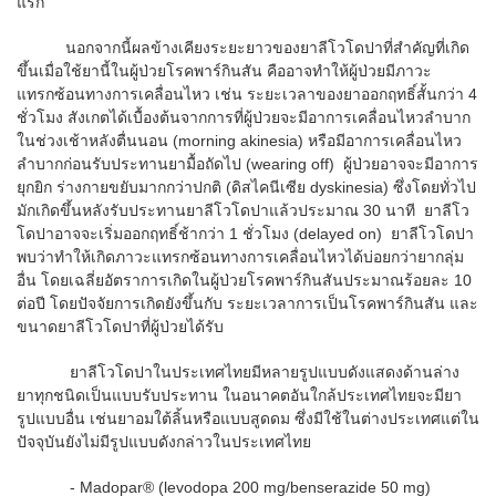
แรก
นอกจากนี้ผลข้างเคียงระยะยาวของยาลีโวโดปาที่สำคัญที่เกิด
ขึ้นเมื่อใช้ยานี้ในผู้ป่วยโรคพาร์กินสัน คืออาจทำให้ผู้ป่วยมีภาวะ
แทรกซ้อนทางการเคลื่อนไหว เช่น ระยะเวลาของยาออกฤทธิ์สั้นกว่า 4
ชั่วโมง สังเกตได้เบื้องต้นจากการที่ผู้ป่วยจะมีอาการเคลื่อนไหวลำบาก
ในช่วงเช้าหลังตื่นนอน (morning akinesia) หรือมีอาการเคลื่อนไหว
ลำบากก่อนรับประทานยามื้อถัดไป (wearing off) ผู้ป่วยอาจจะมีอาการ
ยุกยิก ร่างกายขยับมากกว่าปกติ (ดิสไคนีเซีย dyskinesia) ซึ่งโดยทั่วไป
มักเกิดขึ้นหลังรับประทานยาลีโวโดปาแล้วประมาณ 30 นาที ยาลีโว
โดปาอาจจะเริ่มออกฤทธิ์ช้ากว่า 1 ชั่วโมง (delayed on) ยาลีโวโดปา
พบว่าทำให้เกิดภาวะแทรกซ้อนทางการเคลื่อนไหวได้บ่อยกว่ายากลุ่ม
อื่น โดยเฉลี่ยอัตราการเกิดในผู้ป่วยโรคพาร์กินสันประมาณร้อยละ 10
ต่อปี โดยปัจจัยการเกิดยังขึ้นกับ ระยะเวลาการเป็นโรคพาร์กินสัน และ
ขนาดยาลีโวโดปาที่ผู้ป่วยได้รับ
ยาลีโวโดปาในประเทศไทยมีหลายรูปแบบดังแสดงด้านล่าง
ยาทุกชนิดเป็นแบบรับประทาน ในอนาคตอันใกล้ประเทศไทยจะมียา
รูปแบบอื่น เช่นยาอมใต้ลิ้นหรือแบบสูดดม ซึ่งมีใช้ในต่างประเทศแต่ใน
ปัจจุบันยังไม่มีรูปแบบดังกล่าวในประเทศไทย
- Madopar® (levodopa 200 mg/benserazide 50 mg)