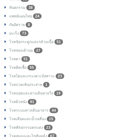
ทันตกรรม
38
แพทย์แผนไทย
24
ภัยอัตราย
8
มะเร็ง
73
โรคข้อกระดูกและกล้ามเนื้อ
51
โรคของเต้านม
27
โรคตา
51
โรคติดเชื้อ
55
โรคไตและกระเพาะปัสสาวะ
23
โรคปวดเส้นประสาท
1
โรคปอดและทางเดินหายใจ
19
โรคผิวหนัง
91
โรคระบบทางเดินอาหาร
44
โรคเลือดและน้ำเหลือง
15
โรคศัลยกรรมตกแต่ง
23
โรคสมองและไขสันหลัง
67