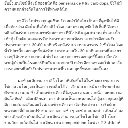
ยับยั้งเอนไซม์นี้จะมีสองชนิดคือ benserazide และ carbidopa ซึ่งไม่มี
ความแตกต่างกันในการใช้ทางคลินิก
ยาลีโวโดปาจะถูกดูดซึมบริเวณลำไส้เล็ก เป็นยาที่ดูดซึมได้ดี
เมื่อท้องว่าง ดังนั้นเพื่อให้ยาลีโวโดปาสามารถดูดซึมได้เต็มที่ จึงควร
หลีกเลี่ยงรับประทานยาพร้อมอาหารที่มีโปรตีนสูงเช่น นม ถั่วและน้ำ
เต้าหู้ เป็นต้น และควรรับประทานยาตอนท้องว่าง กล่าวคือก่อนรับ
ประทานอาหาร 30-60 นาที หรือหลังรับประทานอาหาร 2 ชั่วโมง โดย
ทั่วไปยานี้จะออกฤทธิ์หลังรับประทานภายใน 30 นาที และฤทธิ์ของยา
จะอยู่ได้นานประมาณ 4 ชั่วโมง แต่ระยะการออกฤทธิ์นี้จะเปลี่ยนไป
หากผู้ป่วยเป็นโรคพาร์กินสันนานหลายปี กล่าวคือยาอาจจะใช้เวลาใน
การออกฤทธิ์หลังรับประทานนานขึ้น และฤทธิ์ของยาจะสั้นลง
ผลข้างเคียงของยาลีโวโดปาที่เกิดขึ้นได้ในช่วงแรกของการ
ใช้ยาส่วนใหญ่จะเป็นอาการคลื่นไส้ อาเจียน อาการมึนงงศีรษะ ปวด
ศีรษะ ง่วงนอน ซึ่งเป็นผลข้างเคียงที่ไม่รุนแรง นอกจากนี้อาจพบความ
ดันโลหิตต่ำ เมื่อเปลี่ยนท่าทาง สับสนเห็นภาพหลอนได้ ผู้สูงอายุและผู้ที่
มีภาวะสมองเสื่อมจะไวต่อผลข้างเคียงทางจิตประสาท การเริ่มด้วย
ขนาดยาที่ต่ำและปรับขนาดยาอย่างช้า ๆ จะช่วยลดผลข้างเคียงได้ ผล
ข้างเคียงเกี่ยวกับคลื่นไส้ อาเจียน สามารถแก้ไขโดยใช้ยาลีโวโดปา
ร่วมกับยาแก้คลื่นไส้ อาเจียน เช่น domperidone ในช่วง 2-3 สัปดาห์