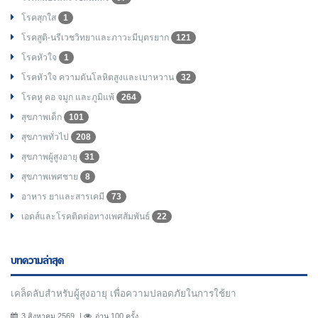
โรคสุกใส
1
โรคสูติ-นรีเวชวิทยาและภาวะมีบุตรยาก
121
โรคหัวใจ
1
โรคหัวใจ ความดันโลหิตสูงและเบาหวาน
32
โรคหู คอ จมูก และภูมิแพ้
264
สุขภาพเด็ก
101
สุขภาพทั่วไป
208
สุขภาพผู้สูงอายุ
31
สุขภาพเพศชาย
8
อาหาร ยาและสารเคมี
73
เอดส์และโรคติดต่อทางเพศสัมพันธ์
22
บทความล่าสุด
เคล็ดลับสำหรับผู้สูงอายุ เพื่อความปลอดภัยในการใช้ยา
3 สิงหาคม 2569
อ่าน 100 ครั้ง