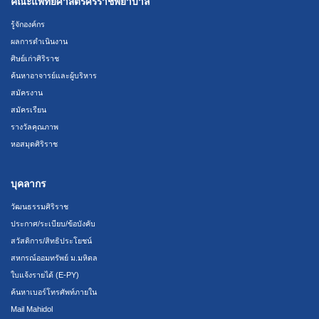
คณะแพทยศาสตร์ศิริราชพยาบาล
รู้จักองค์กร
ผลการดำเนินงาน
ศิษย์เก่าศิริราช
ค้นหาอาจารย์และผู้บริหาร
สมัครงาน
สมัครเรียน
รางวัลคุณภาพ
หอสมุดศิริราช
บุคลากร
วัฒนธรรมศิริราช
ประกาศ/ระเบียบ/ข้อบังคับ
สวัสดิการ/สิทธิประโยชน์
สหกรณ์ออมทรัพย์ ม.มหิดล
ใบแจ้งรายได้ (E-PY)
ค้นหาเบอร์โทรศัพท์ภายใน
Mail Mahidol