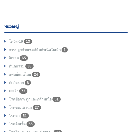
หมวดหมู่
โควิด-19
13
การปลูกถ่ายเซลล์ต้นกำเนิดในเด็ก
1
จิตเวช
65
ทันตกรรม
38
แพทย์แผนไทย
24
ภัยอัตราย
8
มะเร็ง
73
โรคข้อกระดูกและกล้ามเนื้อ
51
โรคของเต้านม
27
โรคตา
51
โรคติดเชื้อ
55