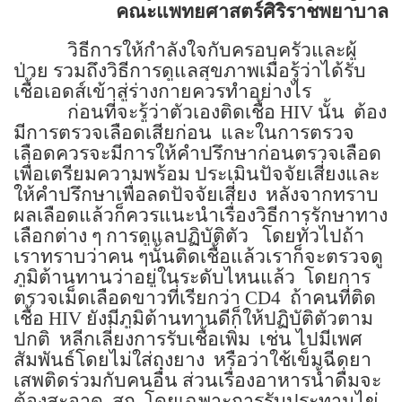
คณะแพทยศาสตร์ศิริราชพยาบาล
วิธีการให้กำลังใจกับครอบครัวและผู้
ป่วย รวมถึงวิธีการดูแลสุขภาพเมื่อรู้ว่าได้รับ
เชื้อเอดส์เข้าสู่ร่างกายควรทำอย่างไร
ก่อนที่จะรู้ว่าตัวเองติดเชื้อ
HIV
นั้น
ต้อง
มีการตรวจเลือดเสียก่อน
และในการตรวจ
เลือดควรจะมีการให้คำปรึกษาก่อนตรวจเลือด
เพื่อเตรียมความพร้อม ประเมินปัจจัยเสี่ยงและ
ให้คำปรึกษาเพื่อลดปัจจัยเสี่ยง
หลังจากทราบ
ผลเลือดแล้วก็ควรแนะนำเรื่องวิธีการรักษาทาง
เลือกต่าง ๆ การดูแลปฏิบัติตัว
โดยทั่วไปถ้า
เราทราบว่าคน ๆนั้นติดเชื้อแล้วเราก็จะตรวจดู
ภูมิต้านทานว่าอยู่ในระดับไหนแล้ว
โดยการ
ตรวจเม็ดเลือดขาวที่เรียกว่า
CD4
ถ้าคนที่ติด
เชื้อ
HIV
ยังมีภูมิต้านทานดีก็ให้ปฏิบัติตัวตาม
ปกติ
หลีกเลี่ยงการรับเชื้อเพิ่ม
เช่น ไปมีเพศ
สัมพันธ์โดยไม่ใส่ถุงยาง
หรือว่าใช้เข็มฉีดยา
เสพติดร่วมกับคนอื่น ส่วนเรื่องอาหารน้ำดื่มจะ
ต้องสะอาด
สุก
โดยเฉพาะการรับประทานไข่