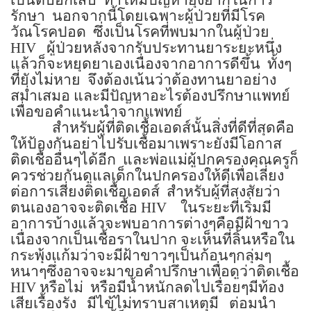
รักษา
นอกจากนี้โดยเฉพาะผู้ป่วยที่มีโรค
วัณโรคปอด
ซึ่งเป็นโรคที่พบมากในผู้ป่วย
HIV
ผู้ป่วยหลังจากรับประทานยาระยะหนึ่ง
แล้วก็จะหยุดยาเองเนื่องจากอาการดีขึ้น
ทั้งๆ
ที่ยังไม่หาย
จึงต้องเน้นว่าต้องทานยาอย่าง
สม่ำเสมอ และมีปัญหาอะไรต้องปรึกษาแพทย์
เพื่อขอคำแนะนำจากแพทย์
สำหรับผู้ที่ติดเชื้อเอดส์นั้นสิ่งที่ดีที่สุดคือ
ให้ป้องกันอย่าไปรับเชื้อมาเพราะยังมีโอกาส
ติดเชื้ออื่นๆได้อีก
และพ่อแม่ผู้ปกครองคุณครูก็
ควรช่วยกันดูแลเด็กในปกครองให้ดีเพื่อเลี่ยง
ต่อการเสี่ยงติดเชื้อเอดส์
สำหรับผู้ที่สงสัยว่า
ตนเองอาจจะติดเชื้อ
HIV
ในระยะที่เริ่มมี
อาการบ้างแล้วจะพบอาการต่างๆคือมีฝ้าขาว
เนื่องจากเป็นเชื้อราในปาก จะเห็นที่ลิ้นหรือใน
กระพุ้งแก้มว่าจะมีฝ้าขาวๆเป็นก้อนๆกลุ่มๆ
หนาๆซึ่งอาจจะมาขอคำปรึกษาเพื่อดูว่าติดเชื้อ
HIV
หรือไม่
หรือมีน้ำหนักลดไปเรื่อยๆมีท้อง
เสียเรื้องรัง
มีไข้ไม่ทราบสาเหตุมี
ต่อมนำ