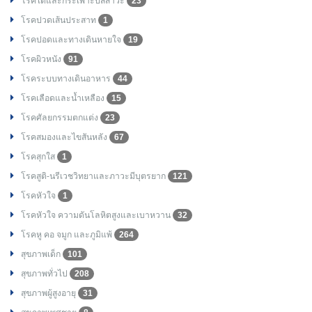
โรคไตและกระเพาะปัสสาวะ
23
โรคปวดเส้นประสาท
1
โรคปอดและทางเดินหายใจ
19
โรคผิวหนัง
91
โรคระบบทางเดินอาหาร
44
โรคเลือดและน้ำเหลือง
15
โรคศัลยกรรมตกแต่ง
23
โรคสมองและไขสันหลัง
67
โรคสุกใส
1
โรคสูติ-นรีเวชวิทยาและภาวะมีบุตรยาก
121
โรคหัวใจ
1
โรคหัวใจ ความดันโลหิตสูงและเบาหวาน
32
โรคหู คอ จมูก และภูมิแพ้
264
สุขภาพเด็ก
101
สุขภาพทั่วไป
208
สุขภาพผู้สูงอายุ
31