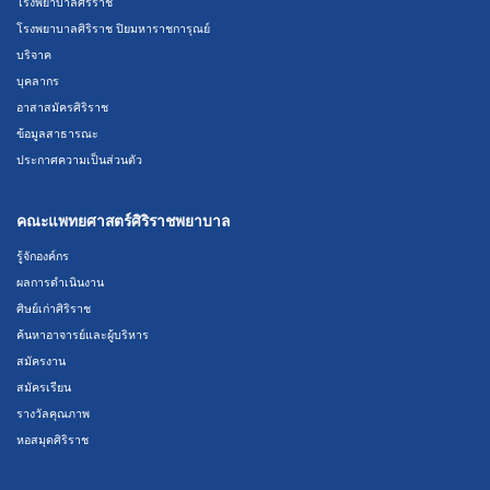
โรงพยาบาลศิริราช
โรงพยาบาลศิริราช ปิยมหาราชการุณย์
บริจาค
บุคลากร
อาสาสมัครศิริราช
ข้อมูลสาธารณะ
ประกาศความเป็นส่วนตัว
คณะแพทยศาสตร์ศิริราชพยาบาล
รู้จักองค์กร
ผลการดำเนินงาน
ศิษย์เก่าศิริราช
ค้นหาอาจารย์และผู้บริหาร
สมัครงาน
สมัครเรียน
รางวัลคุณภาพ
หอสมุดศิริราช