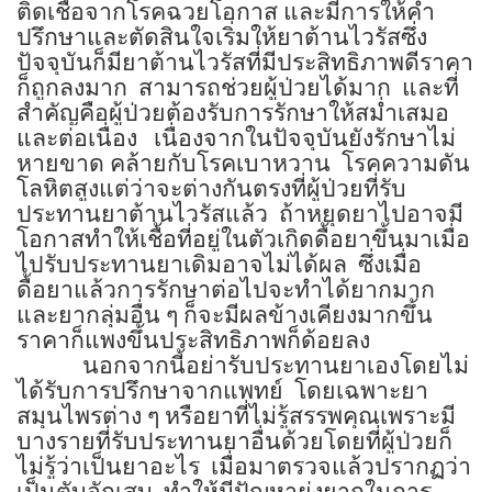
ติดเชื้อจากโรคฉวยโอกาส และมีการให้คำ
ปรึกษาและตัดสินใจเริ่มให้ยาต้านไวรัสซึ่ง
ปัจจุบันก็มียาต้านไวรัสที่มีประสิทธิภาพดีราคา
ก็ถูกลงมาก
สามารถช่วยผู้ป่วยได้มาก
และที่
สำคัญคือผู้ป่วยต้องรับการรักษาให้สม่ำเสมอ
และต่อเนื่อง
เนื่องจากในปัจจุบันยังรักษาไม่
หายขาด คล้ายกับโรคเบาหวาน
โรคความดัน
โลหิตสูงแต่ว่าจะต่างกันตรงที่ผู้ป่วยที่รับ
ประทานยาต้านไวรัสแล้ว
ถ้าหยุดยาไปอาจมี
โอกาสทำให้เชื้อที่อยู่ในตัวเกิดดื้อยาขึ้นมาเมื่อ
ไปรับประทานยาเดิมอาจไม่ได้ผล
ซึ่งเมื่อ
ดื้อยาแล้วการรักษาต่อไปจะทำได้ยากมาก
และยากลุ่มอื่น ๆ ก็จะมีผลข้างเคียงมากขึ้น
ราคาก็แพงขึ้นประสิทธิภาพก็ด้อยลง
นอกจากนี้อย่ารับประทานยาเองโดยไม่
ได้รับการปรึกษาจากแพทย์
โดยเฉพาะยา
สมุนไพรต่าง ๆ หรือยาที่ไม่รู้สรรพคุณเพราะมี
บางรายที่รับประทานยาอื่นด้วยโดยที่ผู้ป่วยก็
ไม่รู้ว่าเป็นยาอะไร
เมื่อมาตรวจแล้วปรากฏว่า
เป็นตับอักเสบ
ทำให้มีปัญหายุ่งยากในการ