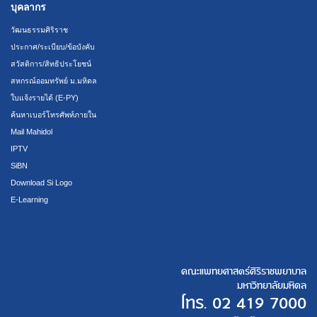
บุคลากร
วัฒนธรรมศิริราช
ประกาศ/ระเบียบ/ข้อบังคับ
สวัสดิการ/สิทธิประโยชน์
สหกรณ์ออมทรัพย์ ม.มหิดล
ใบแจ้งรายได้ (E-PY)
ค้นหาเบอร์โทรศัพท์ภายใน
Mail Mahidol
IPTV
SiBN
Download Si Logo
E-Learning
คณะแพทยศาสตร์ศิริราชพยาบาล
มหาวิทยาลัยมหิดล
โทร.
02 419 7000