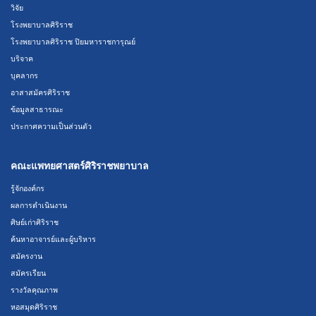
วิจัย
โรงพยาบาลศิริราช
โรงพยาบาลศิริราช ปิยมหาราชการุณย์
บริจาค
บุคลากร
อาสาสมัครศิริราช
ข้อมูลสาธารณะ
ประกาศความเป็นส่วนตัว
คณะแพทยศาสตร์ศิริราชพยาบาล
รู้จักองค์กร
ผลการดำเนินงาน
ศิษย์เก่าศิริราช
ค้นหาอาจารย์และผู้บริหาร
สมัครงาน
สมัครเรียน
รางวัลคุณภาพ
หอสมุดศิริราช