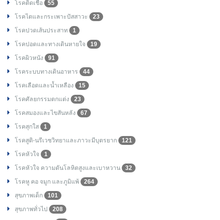
โรคติดเชื้อ
55
โรคไตและกระเพาะปัสสาวะ
23
โรคปวดเส้นประสาท
1
โรคปอดและทางเดินหายใจ
19
โรคผิวหนัง
91
โรคระบบทางเดินอาหาร
44
โรคเลือดและน้ำเหลือง
15
โรคศัลยกรรมตกแต่ง
23
โรคสมองและไขสันหลัง
67
โรคสุกใส
1
โรคสูติ-นรีเวชวิทยาและภาวะมีบุตรยาก
121
โรคหัวใจ
1
โรคหัวใจ ความดันโลหิตสูงและเบาหวาน
32
โรคหู คอ จมูก และภูมิแพ้
264
สุขภาพเด็ก
101
สุขภาพทั่วไป
208