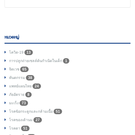
หมวดหมู่
โควิด-19
13
การปลูกถ่ายเซลล์ต้นกำเนิดในเด็ก
1
จิตเวช
65
ทันตกรรม
38
แพทย์แผนไทย
24
ภัยอัตราย
8
มะเร็ง
73
โรคข้อกระดูกและกล้ามเนื้อ
51
โรคของเต้านม
27
โรคตา
51