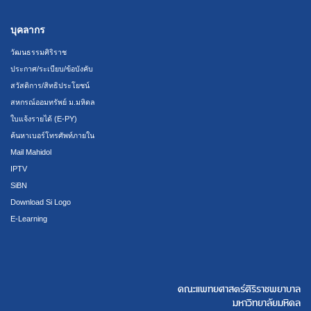
บุคลากร
วัฒนธรรมศิริราช
ประกาศ/ระเบียบ/ข้อบังคับ
สวัสดิการ/สิทธิประโยชน์
สหกรณ์ออมทรัพย์ ม.มหิดล
ใบแจ้งรายได้ (E-PY)
ค้นหาเบอร์โทรศัพท์ภายใน
Mail Mahidol
IPTV
SiBN
Download Si Logo
E-Learning
คณะแพทยศาสตร์ศิริราชพยาบาล
มหาวิทยาลัยมหิดล