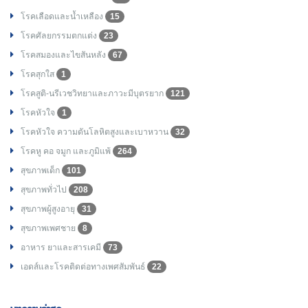
โรคเลือดและน้ำเหลือง
15
โรคศัลยกรรมตกแต่ง
23
โรคสมองและไขสันหลัง
67
โรคสุกใส
1
โรคสูติ-นรีเวชวิทยาและภาวะมีบุตรยาก
121
โรคหัวใจ
1
โรคหัวใจ ความดันโลหิตสูงและเบาหวาน
32
โรคหู คอ จมูก และภูมิแพ้
264
สุขภาพเด็ก
101
สุขภาพทั่วไป
208
สุขภาพผู้สูงอายุ
31
สุขภาพเพศชาย
8
อาหาร ยาและสารเคมี
73
เอดส์และโรคติดต่อทางเพศสัมพันธ์
22