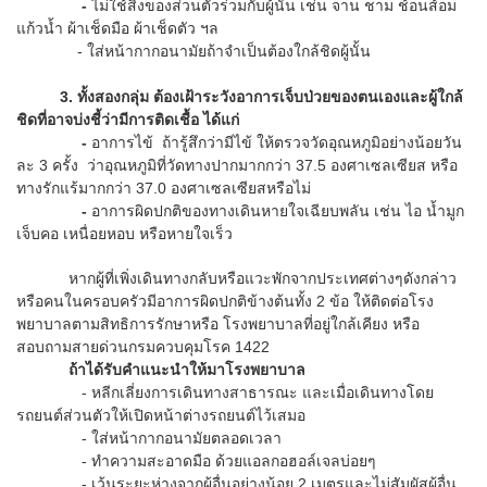
-
ไม่ใช้สิ่งของส่วนตัวร่วมกับผู้นั้น เช่น จาน ชาม ช้อนส้อม
แก้วน้ำ ผ้าเช็ดมือ ผ้าเช็ดตัว ฯล
- ใส่หน้ากากอนามัยถ้าจำเป็นต้องใกล้ชิดผู้นั้น
3. ทั้งสองกลุ่ม ต้องเฝ้าระวังอาการเจ็บป่วยของตนเองและผู้ใกล้
ชิดที่อาจบ่งชี้ว่ามีการติดเชื้อ ได้แก่
-
อาการไข้ ถ้ารู้สึกว่ามีไข้ ให้ตรวจวัดอุณหภูมิอย่างน้อยวัน
ละ 3 ครั้ง ว่าอุณหภูมิที่วัดทางปากมากกว่า 37.5 องศาเซลเซียส หรือ
ทางรักแร้มากกว่า 37.0 องศาเซลเซียสหรือไม่
-
อาการผิดปกติของทางเดินหายใจเฉียบพลัน เช่น ไอ น้ำมูก
เจ็บคอ เหนื่อยหอบ หรือหายใจเร็ว
หากผู้ที่เพิ่งเดินทางกลับหรือแวะพักจากประเทศต่างๆดังกล่าว
หรือคนในครอบครัวมีอาการผิดปกติข้างต้นทั้ง 2 ข้อ ให้ติดต่อโรง
พยาบาลตามสิทธิการรักษาหรือ โรงพยาบาลที่อยู่ใกล้เคียง หรือ
สอบถามสายด่วนกรมควบคุมโรค 1422
ถ้าได้รับคำแนะนำให้มาโรงพยาบาล
- หลีกเลี่ยงการเดินทางสาธารณะ และเมื่อเดินทางโดย
รถยนต์ส่วนตัวให้เปิดหน้าต่างรถยนต์ไว้เสมอ
- ใส่หน้ากากอนามัยตลอดเวลา
- ทำความสะอาดมือ ด้วยแอลกอฮอล์เจลบ่อยๆ
- เว้นระยะห่างจากผู้อื่นอย่างน้อย 2 เมตรและไม่สัมผัสผู้อื่น