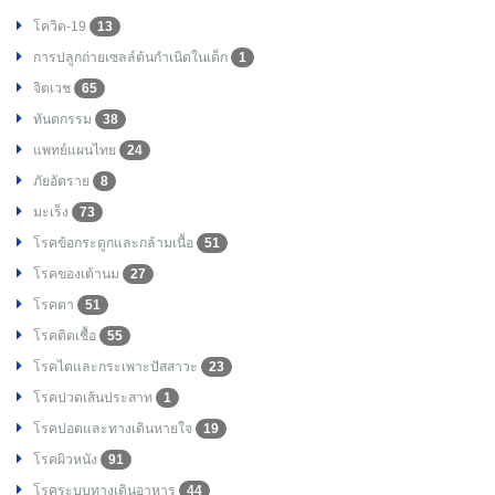
โควิด-19
13
การปลูกถ่ายเซลล์ต้นกำเนิดในเด็ก
1
จิตเวช
65
ทันตกรรม
38
แพทย์แผนไทย
24
ภัยอัตราย
8
มะเร็ง
73
โรคข้อกระดูกและกล้ามเนื้อ
51
โรคของเต้านม
27
โรคตา
51
โรคติดเชื้อ
55
โรคไตและกระเพาะปัสสาวะ
23
โรคปวดเส้นประสาท
1
โรคปอดและทางเดินหายใจ
19
โรคผิวหนัง
91
โรคระบบทางเดินอาหาร
44