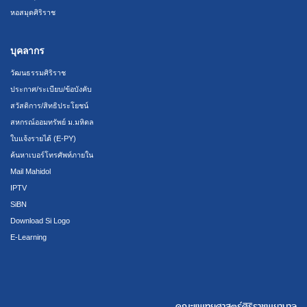
หอสมุดศิริราช
บุคลากร
วัฒนธรรมศิริราช
ประกาศ/ระเบียบ/ข้อบังคับ
สวัสดิการ/สิทธิประโยชน์
สหกรณ์ออมทรัพย์ ม.มหิดล
ใบแจ้งรายได้ (E-PY)
ค้นหาเบอร์โทรศัพท์ภายใน
Mail Mahidol
IPTV
SiBN
Download Si Logo
E-Learning
คณะแพทยศาสตร์ศิริราชพยาบาล