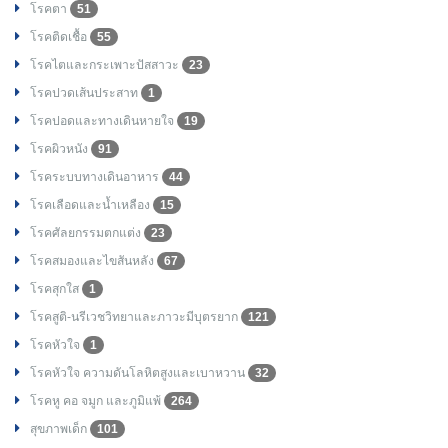
โรคตา
51
โรคติดเชื้อ
55
โรคไตและกระเพาะปัสสาวะ
23
โรคปวดเส้นประสาท
1
โรคปอดและทางเดินหายใจ
19
โรคผิวหนัง
91
โรคระบบทางเดินอาหาร
44
โรคเลือดและน้ำเหลือง
15
โรคศัลยกรรมตกแต่ง
23
โรคสมองและไขสันหลัง
67
โรคสุกใส
1
โรคสูติ-นรีเวชวิทยาและภาวะมีบุตรยาก
121
โรคหัวใจ
1
โรคหัวใจ ความดันโลหิตสูงและเบาหวาน
32
โรคหู คอ จมูก และภูมิแพ้
264
สุขภาพเด็ก
101