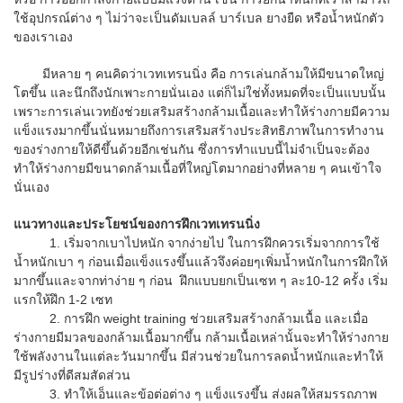
ใช้อุปกรณ์ต่าง ๆ ไม่ว่าจะเป็นดัมเบลล์ บาร์เบล ยางยืด หรือน้ำหนักตัว
ของเราเอง
มีหลาย ๆ คนคิดว่าเวทเทรนนิ่ง คือ การเล่นกล้ามให้มีขนาดใหญ่
โตขึ้น และนึกถึงนักเพาะกายนั่นเอง แต่ก็ไม่ใช่ทั้งหมดที่จะเป็นแบบนั้น
เพราะการเล่นเวทยังช่วยเสริมสร้างกล้ามเนื้อและทำให้ร่างกายมีความ
แข็งแรงมากขึ้นนั่นหมายถึงการเสริมสร้างประสิทธิภาพในการทำงาน
ของร่างกายให้ดีขึ้นด้วยอีกเช่นกัน ซึ่งการทำแบบนี้ไม่จำเป็นจะต้อง
ทำให้ร่างกายมีขนาดกล้ามเนื้อที่ใหญ่โตมากอย่างที่หลาย ๆ คนเข้าใจ
นั่นเอง
แนวทางและประโยชน์ของการฝึกเวทเทรนนิ่ง
1.
เริ่มจากเบาไปหนัก จากง่ายไป ในการฝึกควรเริ่มจากการใช้
น้ำหนักเบา ๆ ก่อนเมื่อแข็งแรงขึ้นแล้วจึงค่อยๆเพิ่มน้ำหนักในการฝึกให้
มากขึ้นและจากท่าง่าย ๆ ก่อน ฝึกแบบยกเป็นเซท ๆ ละ10-12 ครั้ง เริ่ม
แรกให้ฝึก 1-2 เซท
2. การฝึก weight training ช่วยเสริมสร้างกล้ามเนื้อ และเมื่อ
ร่างกายมีมวลของกล้ามเนื้อมากขึ้น กล้ามเนื้อเหล่านั้นจะทำให้ร่างกาย
ใช้พลังงานในแต่ละวันมากขึ้น มีส่วนช่วยในการลดน้ำหนักและทำให้
มีรูปร่างที่ดีสมสัดส่วน
3. ทำให้เอ็นและข้อต่อต่าง ๆ แข็งแรงขึ้น ส่งผลให้สมรรถภาพ