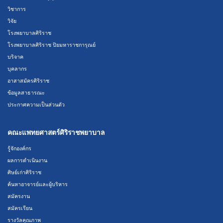
วิชาการ
วิจัย
โรงพยาบาลศิริราช
โรงพยาบาลศิริราช ปิยมหาราชการุณย์
บริจาค
บุคลากร
อาสาสมัครศิริราช
ข้อมูลสาธารณะ
ประกาศความเป็นส่วนตัว
คณะแพทยศาสตร์ศิริราชพยาบาล
รู้จักองค์กร
ผลการดำเนินงาน
ศิษย์เก่าศิริราช
ค้นหาอาจารย์และผู้บริหาร
สมัครงาน
สมัครเรียน
รางวัลคุณภาพ