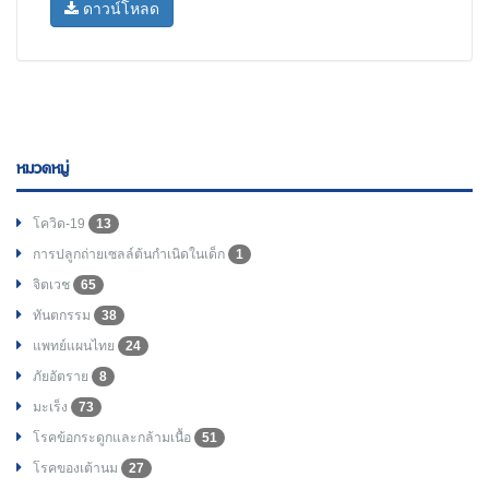
ดาวน์โหลด
หมวดหมู่
โควิด-19
13
การปลูกถ่ายเซลล์ต้นกำเนิดในเด็ก
1
จิตเวช
65
ทันตกรรม
38
แพทย์แผนไทย
24
ภัยอัตราย
8
มะเร็ง
73
โรคข้อกระดูกและกล้ามเนื้อ
51
โรคของเต้านม
27