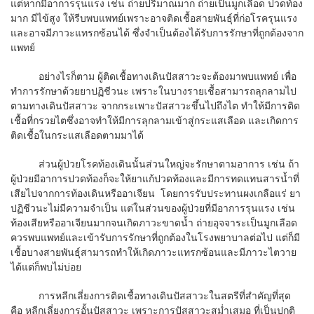
แต่หากมีอาการรุนแรง เช่น ถ่ายปริมาณมาก ถ่ายเป็นมูกเลือด ปวดท้อง
มาก มีไข้สูง ให้รีบพบแพทย์เพราะอาจติดเชื้อสายพันธุ์ที่ก่อโรครุนแรง
และอาจมีภาวะแทรกซ้อนได้ ซึ่งจำเป็นต้องได้รับการรักษาที่ถูกต้องจาก
แพทย์
อย่างไรก็ตาม ผู้ติดเชื้อทางเดินปัสสาวะจะต้องมาพบแพทย์ เพื่อ
ทำการรักษาด้วยยาปฏิชีวนะ เพราะในบางรายเชื้อสามารถลุกลามไป
ตามทางเดินปัสสาวะ จากกระเพาะปัสสาวะขึ้นไปถึงไต ทำให้มีการติด
เชื้อที่กรวยไตซึ่งอาจทำให้มีการลุกลามเข้าสู่กระแสเลือด และเกิดการ
ติดเชื้อในกระแสเลือดตามมาได้
ส่วนผู้ป่วยโรคท้องเดินนั้นส่วนใหญ่จะรักษาตามอาการ เช่น ถ้า
ผู้ป่วยมีอาการปวดท้องก็จะให้ยาแก้ปวดท้องและมีการทดแทนสารน้ำที่
เสียไปจากการท้องเดินหรืออาเจียน โดยการรับประทานผงเกลือแร่ ยา
ปฏิชีวนะไม่มีความจำเป็น แต่ในส่วนของผู้ป่วยที่มีอาการรุนแรง เช่น
ท้องเสียหรืออาเจียนมากจนเกิดภาวะขาดน้ำ ถ่ายอุจจาระเป็นมูกเลือด
ควรพบแพทย์และเข้ารับการรักษาที่ถูกต้องในโรงพยาบาลต่อไป แต่ก็มี
เชื้อบางสายพันธุ์สามารถทำให้เกิดภาวะแทรกซ้อนและมีภาวะไตวาย
ได้แต่ก็พบไม่บ่อย
การหลีกเลี่ยงการติดเชื้อทางเดินปัสสาวะในสตรีที่สำคัญที่สุด
คือ หลีกเลี่ยงการอั้นปัสสาวะ เพราะการปัสสาวะสม่ำเสมอ ที่เป็นปกติ