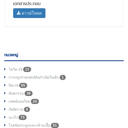
เอกสารประกอบ
ดาวน์โหลด
หมวดหมู่
โควิด-19
13
การปลูกถ่ายเซลล์ต้นกำเนิดในเด็ก
1
จิตเวช
65
ทันตกรรม
38
แพทย์แผนไทย
24
ภัยอัตราย
8
มะเร็ง
73
โรคข้อกระดูกและกล้ามเนื้อ
51