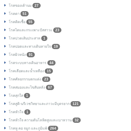
โรคของเต้านม
27
โรคตา
51
โรคติดเชื้อ
55
โรคไตและกระเพาะปัสสาวะ
23
โรคปวดเส้นประสาท
1
โรคปอดและทางเดินหายใจ
19
โรคผิวหนัง
91
โรคระบบทางเดินอาหาร
44
โรคเลือดและน้ำเหลือง
15
โรคศัลยกรรมตกแต่ง
23
โรคสมองและไขสันหลัง
67
โรคสุกใส
1
โรคสูติ-นรีเวชวิทยาและภาวะมีบุตรยาก
121
โรคหัวใจ
1
โรคหัวใจ ความดันโลหิตสูงและเบาหวาน
32
โรคหู คอ จมูก และภูมิแพ้
264