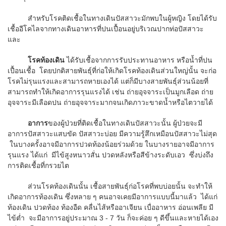
สำหรับโรคติดเชื้อในทางเดินปัสสาวะมักพบในผู้หญิง โดยได้รับ
เชื้ออีโคไลจากทางเดินอาหารที่ปนเปื้อนอยู่บริเวณปากท่อปัสสาวะ
และ
โรคท้องเดิน
ได้รับเชื้อจากการรับประทานอาหาร หรือน้ำที่ปน
เปื้อนเชื้อ โดยปกติสายพันธุ์ที่ก่อให้เกิดโรคท้องเดินส่วนใหญ่นั้น จะก่อ
โรคไม่รุนแรงและสามารถหายเองได้ แต่ก็มีบางสายพันธุ์ส่วนน้อยที่
สามารถทำให้เกิดอาการรุนแรงได้ เช่น ถ่ายอุจจาระเป็นมูกเลือด ถ่าย
อุจจาระมีเลือดปน ถ่ายอุจจาระมากจนเกิดภาวะขาดน้ำหรือไตวายได้
อาการ
ของผู้ป่วยที่ติดเชื้อในทางเดินปัสสาวะนั้น ผู้ป่วยจะมี
อาการปัสสาวะแสบขัด ปัสสาวะบ่อย มีความรู้สึกเหมือนปัสสาวะไม่สุด
ในบางครั้งอาจมีอาการปวดท้องน้อยร่วมด้วย ในบางรายอาจมีอาการ
รุนแรง ได้แก่ มีไข้สูงหนาวสั่น ปวดหลังหรือสีข้างระดับเอว ซึ่งบ่งถึง
การติดเชื้อที่กรวยไต
ส่วนโรคท้องเดินนั้น เชื้อสายพันธุ์ก่อโรคที่พบบ่อยนั้น จะทำให้
เกิดอาการท้องเดิน ซึ่งหลาย ๆ คนอาจเคยมีอาการแบบนี้มาแล้ว ได้แก่
ท้องเดิน ปวดท้อง ท้องอืด คลื่นไส้หรืออาเจียน เบื่ออาหาร อ่อนเพลีย มี
ไข้ต่ำ จะมีอาการอยู่ประมาณ 3 - 7 วัน ก็จะค่อย ๆ ดีขึ้นและหายได้เอง