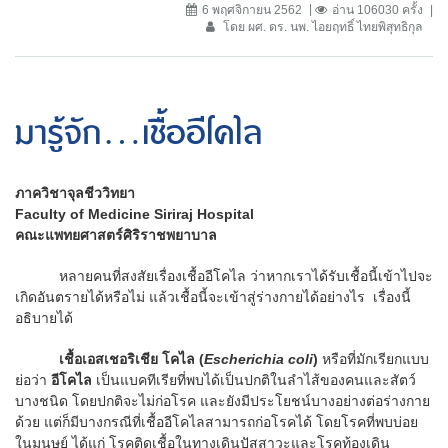
6 พฤศจิกายน 2562
อ่าน 106030 ครั้ง
โดย ผศ. ดร. นพ. ไอยฤทธิ์ ไทยพิสุทธิกุล
มารู้จัก...เชื้ออีโคไล
ภาควิชาจุลชีววิทยา
Faculty of Medicine Siriraj Hospital
คณะแพทยศาสตร์ศิริราชพยาบาล
หลายคนที่สงสัยเรื่องเชื้ออีโคไล ว่าหากเราได้รับเชื้อนี้เข้าไปจะ
เกิดอันตรายได้หรือไม่ แล้วเชื้อนี้จะเข้าสู่ร่างกายได้อย่างไร เรื่องนี้
อธิบายได้
เชื้อเอสเชอริเชีย โคไล (
Escherichia coli
)
หรือที่มักเรียกแบบ
ย่อว่า
อีโคไล
เป็นแบคทีเรียที่พบได้เป็นปกติในลำไส้ของคนและสัตว์
บางชนิด โดยปกติจะไม่ก่อโรค และยังมีประโยชน์บางอย่างต่อร่างกาย
ด้วย แต่ก็มีบางกรณีที่เชื้ออีโคไลสามารถก่อโรคได้ โดยโรคที่พบบ่อย
ในมนุษย์ ได้แก่ โรคติดเชื้อในทางเดินปัสสาวะและโรคท้องเดิน