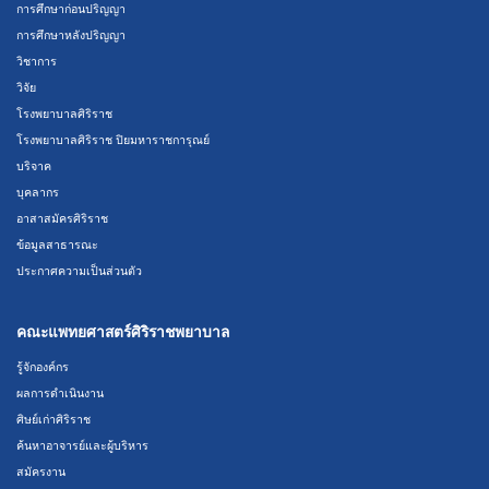
การศึกษาก่อนปริญญา
การศึกษาหลังปริญญา
วิชาการ
วิจัย
โรงพยาบาลศิริราช
โรงพยาบาลศิริราช ปิยมหาราชการุณย์
บริจาค
บุคลากร
อาสาสมัครศิริราช
ข้อมูลสาธารณะ
ประกาศความเป็นส่วนตัว
คณะแพทยศาสตร์ศิริราชพยาบาล
รู้จักองค์กร
ผลการดำเนินงาน
ศิษย์เก่าศิริราช
ค้นหาอาจารย์และผู้บริหาร
สมัครงาน