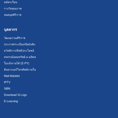
สมัครเรียน
รางวัลคุณภาพ
หอสมุดศิริราช
บุคลากร
วัฒนธรรมศิริราช
ประกาศ/ระเบียบ/ข้อบังคับ
สวัสดิการ/สิทธิประโยชน์
สหกรณ์ออมทรัพย์ ม.มหิดล
ใบแจ้งรายได้ (E-PY)
ค้นหาเบอร์โทรศัพท์ภายใน
Mail Mahidol
IPTV
SiBN
Download Si Logo
E-Learning