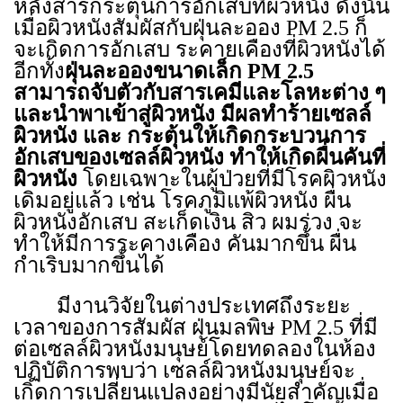
หลั่งสารกระตุ้นการอักเสบที่ผิวหนัง ดังนั้น
เมื่อผิวหนังสัมผัสกับฝุ่นละออง
PM 2.5
ก็
จะเกิดการอักเสบ ระคายเคืองที่ผิวหนังได้
อีกทั้ง
ฝุ่นละอองขนาดเล็ก
PM 2.5
สามารถจับตัวกับสารเคมีและโลหะต่าง ๆ
และนำพาเข้าสู่ผิวหนัง มีผลทำร้ายเซลล์
ผิวหนัง และ กระตุ้นให้เกิดกระบวนการ
อักเสบของเซลล์ผิวหนัง ทำให้เกิดผื่นคันที่
ผิวหนัง
โดยเฉพาะในผู้ป่วยที่มีโรคผิวหนัง
เดิมอยู่แล้ว เช่น โรคภูมิแพ้ผิวหนัง ผื่น
ผิวหนังอักเสบ สะเก็ดเงิน สิว ผมร่วง จะ
ทำให้มีการระคางเคือง คันมากขึ้น ผื่น
กำเริบมากขึ้นได้
มีงานวิจัยในต่างประเทศถึงระยะ
เวลาของการสัมผัส ฝุ่นมลพิษ
PM
2.5 ที่มี
ต่อเซลล์ผิวหนังมนุษย์โดยทดลองในห้อง
ปฏิบัติการพบว่า เซลล์ผิวหนังมนุษย์จะ
เกิดการเปลี่ยนแปลงอย่างมีนัยสำคัญเมื่อ