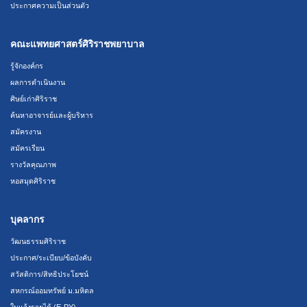
ประกาศความเป็นส่วนตัว
คณะแพทยศาสตร์ศิริราชพยาบาล
รู้จักองค์กร
ผลการดำเนินงาน
ศิษย์เก่าศิริราช
ค้นหาอาจารย์และผู้บริหาร
สมัครงาน
สมัครเรียน
รางวัลคุณภาพ
หอสมุดศิริราช
บุคลากร
วัฒนธรรมศิริราช
ประกาศ/ระเบียบ/ข้อบังคับ
สวัสดิการ/สิทธิประโยชน์
สหกรณ์ออมทรัพย์ ม.มหิดล