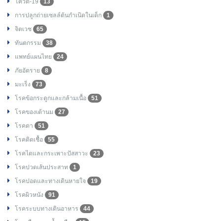
โควิด-19
13
การปลูกถ่ายเซลล์ต้นกำเนิดในเด็ก
1
จิตเวช
65
ทันตกรรม
38
แพทย์แผนไทย
24
ภัยอัตราย
8
มะเร็ง
73
โรคข้อกระดูกและกล้ามเนื้อ
51
โรคของเต้านม
27
โรคตา
51
โรคติดเชื้อ
55
โรคไตและกระเพาะปัสสาวะ
23
โรคปวดเส้นประสาท
1
โรคปอดและทางเดินหายใจ
19
โรคผิวหนัง
91
โรคระบบทางเดินอาหาร
44