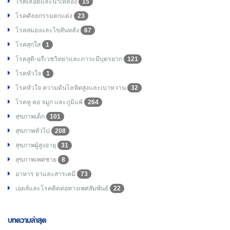
โรคเลือดและน้ำเหลือง
15
โรคศัลยกรรมตกแต่ง
23
โรคสมองและไขสันหลัง
67
โรคสุกใส
1
โรคสูติ-นรีเวชวิทยาและภาวะมีบุตรยาก
121
โรคหัวใจ
1
โรคหัวใจ ความดันโลหิตสูงและเบาหวาน
32
โรคหู คอ จมูก และภูมิแพ้
264
สุขภาพเด็ก
101
สุขภาพทั่วไป
208
สุขภาพผู้สูงอายุ
31
สุขภาพเพศชาย
8
อาหาร ยาและสารเคมี
73
เอดส์และโรคติดต่อทางเพศสัมพันธ์
22
บทความล่าสุด