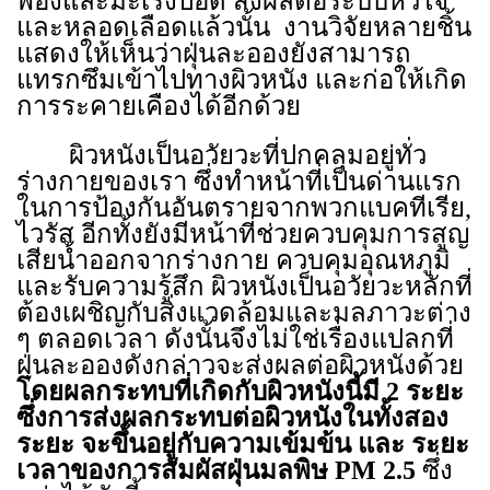
พองและมะเร็งปอด ส่งผลต่อระบบหัวใจ
และหลอดเลือดแล้วนั้น
งานวิจัยหลายชิ้น
แสดงให้เห็นว่าฝุ่นละอองยังสามารถ
แทรกซึมเข้าไปทางผิวหนัง และก่อให้เกิด
การระคายเคืองได้อีกด้วย
ผิวหนังเป็นอวัยวะที่ปกคลุมอยู่ทั่ว
ร่างกายของเรา ซึ่งทำหน้าที่เป็นด่านแรก
ในการป้องกันอันตรายจากพวกแบคทีเรีย
,
ไวรัส อีกทั้งยังมีหน้าที่ช่วยควบคุมการสูญ
เสียน้ำออกจากร่างกาย ควบคุมอุณหภูมิ
และรับความรู้สึก ผิวหนังเป็นอวัยวะหลักที่
ต้องเผชิญกับสิ่งแวดล้อมและมลภาวะต่าง
ๆ ตลอดเวลา ดังนั้นจึงไม่ใช่เรื่องแปลกที่
ฝุ่นละอองดังกล่าวจะส่งผลต่อผิวหนังด้วย
โดยผลกระทบที่เกิดกับผิวหนังนี้มี
2
ระยะ
ซึ่งการส่งผลกระทบต่อผิวหนังในทั้งสอง
ระยะ จะขึ้นอยู่กับความเข้มข้น และ ระยะ
เวลาของการสัมผัสฝุ่นมลพิษ
PM
2.5
ซึ่ง