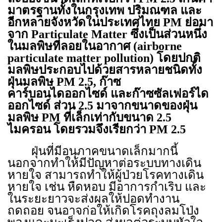
มาตรฐานทั้งในกรุงเทพ ปริมณฑล และ
อีกหลายจังหวัดในประเทศไทย
PM
ย่อมา
จาก
Particulate Matter
ซึ่งเป็นส่วนหนึ่ง
ในมลพิษที่ลอยในอากาศ (
airborne
particulate matter pollution)
โดยปกติ
มลพิษประกอบไปด้วยสารหลายชนิดทั้ง
ฝุ่นมลพิษ
PM 2.5,
ก๊าซ
คาร์บอนไดออกไซด์ และก๊าซซัลเฟอร์ได
ออกไซด์ ส่วน
2.5
มาจากขนาดของฝุ่น
มลพิษ
PM
ที่เล็กเท่ากับขนาด
2.5
ไมครอน โดยรวมจึงเรียกว่า
PM 2.5
ฝุ่นที่มีอนุภาคขนาดเล็กมากนี้
นอกจากทำให้มีปัญหาต่อระบบทางเดิน
หายใจ สามารถทำให้ผู้ป่วยโรคทางเดิน
หายใจ เช่น หืดหอบ มีอาการกำเริบ และ
ในระยะยาวจะส่งผลให้ปอดทำงาน
ถดถอย จนอาจก่อให้เกิดโรคถุงลมโป่ง