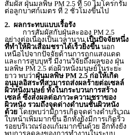
สัมผัส ฝุ่นมลพิษ
PM
2.5 ที่ 50 ไมโครกรัม
ต่อลูกบาศก์เมตร ที่ 2 ชั่วโมงขึ้นไป
2.
ผลกระทบแบบเรื้อรัง
การสัมผัสกับฝุ่นละออง
PM 2.5
อย่างต่อเนื่องเป็นเวลานาน
เป็นปัจจัยหนึ่ง
ที่ทำให้ผิวเสื่อมชราได้เร็วยิ่งขึ้น
นอก
เหนือไปจากปัจจัยด้านการถูกแสงแดด
และการสูบบุหรี่ มีงานวิจัยถึงผลของ ฝุ่น
มลพิษ
PM
2.5 ต่อผิวหนังมนุษย์ในระยะ
ยาว พบว่า
ฝุ่นมลพิษ
PM
2.5 ก่อให้เกิด
อนุมูลอิสระที่สามารถส่งผลร้ายต่อเซลล์
ผิวหนังมนุษย์ ทั้งในกระบวนการสร้าง
เซลล์ ซึ่งส่งผลต่อภาวะความชราของ
ผิวหนัง รวมถึงจุดด่างดำบนชั้นผิวหนัง
ด้วย
โดยพบว่ามีการเกิดจุดด่างดำบริเวณ
ใบหน้าเพิ่มมากขึ้น อีกทั้งยังมีการเกิดริ้ว
รอยบริเวณร่องแก้มมากขึ้นด้วย อีกทั้งยัง
พบการลดลงของการทำงานในระบบ