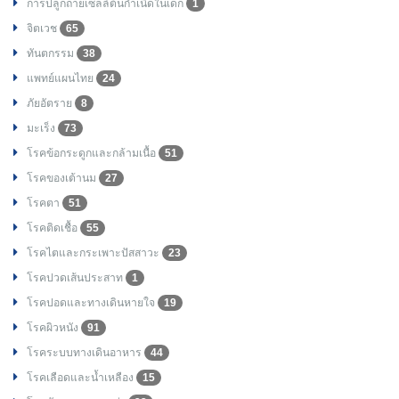
การปลูกถ่ายเซลล์ต้นกำเนิดในเด็ก
1
จิตเวช
65
ทันตกรรม
38
แพทย์แผนไทย
24
ภัยอัตราย
8
มะเร็ง
73
โรคข้อกระดูกและกล้ามเนื้อ
51
โรคของเต้านม
27
โรคตา
51
โรคติดเชื้อ
55
โรคไตและกระเพาะปัสสาวะ
23
โรคปวดเส้นประสาท
1
โรคปอดและทางเดินหายใจ
19
โรคผิวหนัง
91
โรคระบบทางเดินอาหาร
44
โรคเลือดและน้ำเหลือง
15