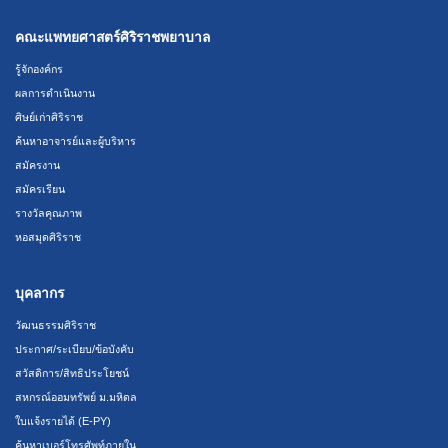
คณะแพทยศาสตร์ศิริราชพยาบาล
รู้จักองค์กร
ผลการดำเนินงาน
ศิษย์เก่าศิริราช
ค้นหาอาจารย์และผู้บริหาร
สมัครงาน
สมัครเรียน
รางวัลคุณภาพ
หอสมุดศิริราช
บุคลากร
วัฒนธรรมศิริราช
ประกาศ/ระเบียบ/ข้อบังคับ
สวัสดิการ/สิทธิประโยชน์
สหกรณ์ออมทรัพย์ ม.มหิดล
ใบแจ้งรายได้ (E-PY)
ค้นหาเบอร์โทรศัพท์ภายใน