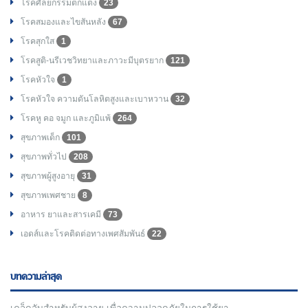
โรคศัลยกรรมตกแต่ง
23
โรคสมองและไขสันหลัง
67
โรคสุกใส
1
โรคสูติ-นรีเวชวิทยาและภาวะมีบุตรยาก
121
โรคหัวใจ
1
โรคหัวใจ ความดันโลหิตสูงและเบาหวาน
32
โรคหู คอ จมูก และภูมิแพ้
264
สุขภาพเด็ก
101
สุขภาพทั่วไป
208
สุขภาพผู้สูงอายุ
31
สุขภาพเพศชาย
8
อาหาร ยาและสารเคมี
73
เอดส์และโรคติดต่อทางเพศสัมพันธ์
22
บทความล่าสุด