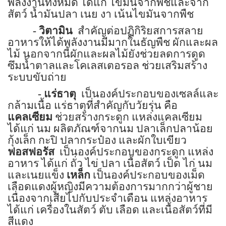
พลังงานทั้งหมด ได้แก่ ไขมันจากพืชและจาก
สัตว์ น้ำมันปลา เนย งา เน้นไขมันจากพืช
- วิตามิน
สำคัญต่อปฏิกิริยสการสลาย
อาหารให้ได้พลังงานมีมากในธัญพืช ผักและผล
ไม้ นอกจากนี้ผักและผลไม้ยังช่วยลดการดูด
ซึมน้ำตาลและโคเลสเตอรอล ช่วยเสริมสร้าง
ระบบขับถ่าย
- แร่ธาตุ
เป็นองค์ประกอบของเซลล์และ
กล้ามเนื้อ แร่ธาตุที่สำคัญกับวัยรุ่น คือ
แคลเซียม
ช่วยสร้างกระดูก แหล่งแคลเซียม
ได้แก่ นม ผลิตภัณฑ์จากนม ปลาเล็กปลาน้อย
กุ้งเล็ก กะปิ ปลากระป๋อง และผักใบเขียว
ฟอสฟอรัส
เป็นองค์ประกอบของกระดูก แหล่ง
อาหาร ได้แก่ ถั่ว ไข่ ปลา เนื้อสัตว์ เป็ด ไก่ นม
และเนยแข็ง
เหล็ก
เป็นองค์ประกอบของเม็ด
เลือดแดงผู้หญิงมีความต้องการมากกว่าผู้ชาย
เนื่องจากเสียไปกับประจำเดือน แหล่งอาหาร
ได้แก่ เครื่องในสัตว์ ตับ เลือด และเนื้อสัตว์ที่มี
สีแดง