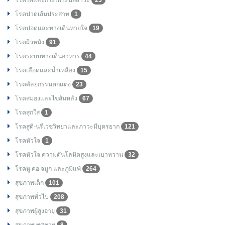
โรคปวดเส้นประสาท
1
โรคปอดและทางเดินหายใจ
19
โรคผิวหนัง
91
โรคระบบทางเดินอาหาร
44
โรคเลือดและน้ำเหลือง
15
โรคศัลยกรรมตกแต่ง
23
โรคสมองและไขสันหลัง
67
โรคสุกใส
1
โรคสูติ-นรีเวชวิทยาและภาวะมีบุตรยาก
121
โรคหัวใจ
1
โรคหัวใจ ความดันโลหิตสูงและเบาหวาน
32
โรคหู คอ จมูก และภูมิแพ้
264
สุขภาพเด็ก
101
สุขภาพทั่วไป
208
สุขภาพผู้สูงอายุ
31
สุขภาพเพศชาย
8