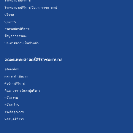
โรงพยาบาลศิริราช
โรงพยาบาลศิริราช ปิยมหาราชการุณย์
บริจาค
บุคลากร
อาสาสมัครศิริราช
ข้อมูลสาธารณะ
ประกาศความเป็นส่วนตัว
คณะแพทยศาสตร์ศิริราชพยาบาล
รู้จักองค์กร
ผลการดำเนินงาน
ศิษย์เก่าศิริราช
ค้นหาอาจารย์และผู้บริหาร
สมัครงาน
สมัครเรียน
รางวัลคุณภาพ
หอสมุดศิริราช