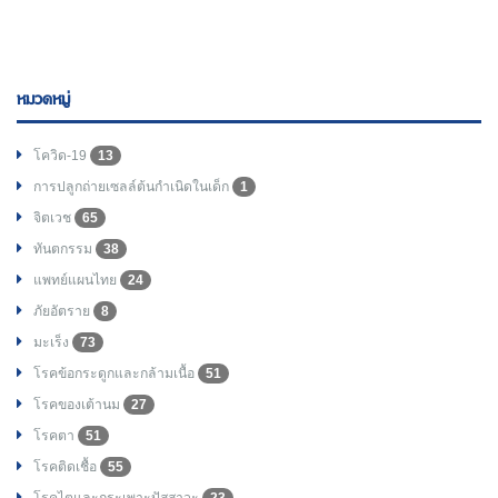
หมวดหมู่
โควิด-19
13
การปลูกถ่ายเซลล์ต้นกำเนิดในเด็ก
1
จิตเวช
65
ทันตกรรม
38
แพทย์แผนไทย
24
ภัยอัตราย
8
มะเร็ง
73
โรคข้อกระดูกและกล้ามเนื้อ
51
โรคของเต้านม
27
โรคตา
51
โรคติดเชื้อ
55
โรคไตและกระเพาะปัสสาวะ
23