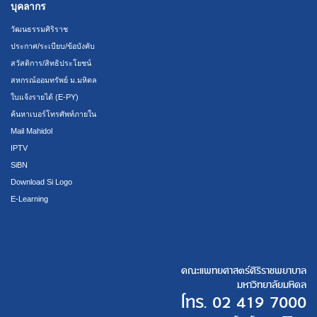
บุคลากร
วัฒนธรรมศิริราช
ประกาศ/ระเบียบ/ข้อบังคับ
สวัสดิการ/สิทธิประโยชน์
สหกรณ์ออมทรัพย์ ม.มหิดล
ใบแจ้งรายได้ (E-PY)
ค้นหาเบอร์โทรศัพท์ภายใน
Mail Mahidol
IPTV
SiBN
Download Si Logo
E-Learning
คณะแพทยศาสตร์ศิริราชพยาบาล
มหาวิทยาลัยมหิดล
โทร.
02 419 7000