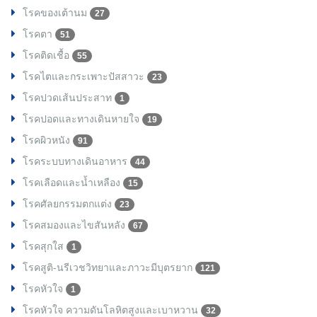
โรคของเต้านม
27
โรคตา
51
โรคติดเชื้อ
55
โรคไตและกระเพาะปัสสาวะ
23
โรคปวดเส้นประสาท
1
โรคปอดและทางเดินหายใจ
19
โรคผิวหนัง
91
โรคระบบทางเดินอาหาร
44
โรคเลือดและน้ำเหลือง
15
โรคศัลยกรรมตกแต่ง
23
โรคสมองและไขสันหลัง
67
โรคสุกใส
1
โรคสูติ-นรีเวชวิทยาและภาวะมีบุตรยาก
121
โรคหัวใจ
1
โรคหัวใจ ความดันโลหิตสูงและเบาหวาน
32