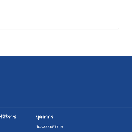
ศิริราช
บุคลากร
วัฒนธรรมศิริราช