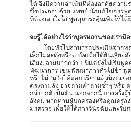
ได้ จึงมีความจำเป็นที่ต้องอาศัยคว
ซึ่งประกอบด้วย แพทย์ นักแก้ไขการพูด ค
ที่ต้องเอาใจใส่ พูดคุยกระตุ้นเพื่อให้
จะรู้ได้อย่างไรว่าบุตรหลานของเราม
โดยทั่วไปสามารถประเมินจากพฤติ
เล็กไม่สะดุ้งหรือตกใจเมื่อได้ยินเสียง
เสียง
,
อายุมากกว่า
1
ปีแต่ยังไม่เริ่มพ
พัฒนาการ เช่น พัฒนาการทั่วไปช้า พูด
หรือไม่สนใจโต้ตอบ เรียกแล้วนิ่งเฉยอ
ตรงตามสั่ง อาจถามคำถามซ้ำๆ หรือ ดูโ
กว่าปกติ เป็นต้น นอกจากนี้ บางครั้งผ
สังคม หากท่านผู้ปกครองหรือคุณครูสง
มาตรวจ เพื่อให้ได้การวินิจฉัยและรั