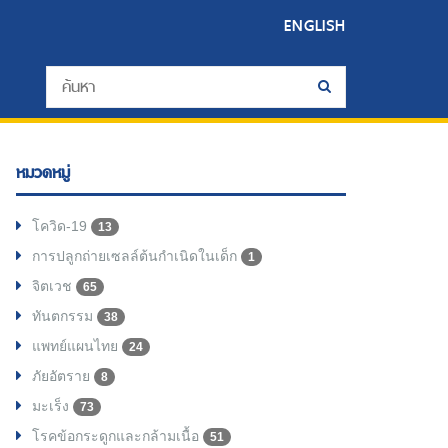
ENGLISH
หมวดหมู่
โควิด-19
13
การปลูกถ่ายเซลล์ต้นกำเนิดในเด็ก
1
จิตเวช
65
ทันตกรรม
38
แพทย์แผนไทย
24
ภัยอัตราย
8
มะเร็ง
73
โรคข้อกระดูกและกล้ามเนื้อ
51