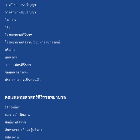
การศึกษาก่อนปริญญา
การศึกษาหลังปริญญา
วิชาการ
วิจัย
โรงพยาบาลศิริราช
โรงพยาบาลศิริราช ปิยมหาราชการุณย์
บริจาค
บุคลากร
อาสาสมัครศิริราช
ข้อมูลสาธารณะ
ประกาศความเป็นส่วนตัว
คณะแพทยศาสตร์ศิริราชพยาบาล
รู้จักองค์กร
ผลการดำเนินงาน
ศิษย์เก่าศิริราช
ค้นหาอาจารย์และผู้บริหาร
สมัครงาน