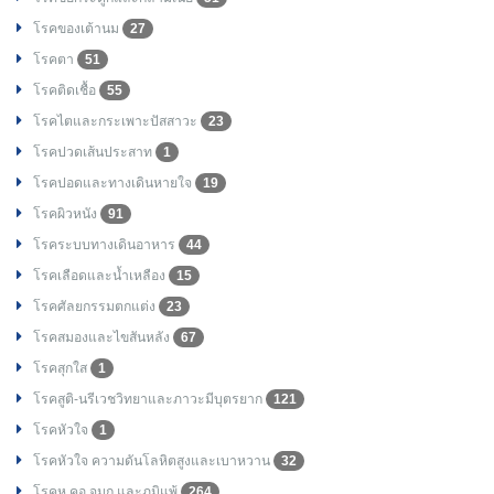
โรคของเต้านม
27
โรคตา
51
โรคติดเชื้อ
55
โรคไตและกระเพาะปัสสาวะ
23
โรคปวดเส้นประสาท
1
โรคปอดและทางเดินหายใจ
19
โรคผิวหนัง
91
โรคระบบทางเดินอาหาร
44
โรคเลือดและน้ำเหลือง
15
โรคศัลยกรรมตกแต่ง
23
โรคสมองและไขสันหลัง
67
โรคสุกใส
1
โรคสูติ-นรีเวชวิทยาและภาวะมีบุตรยาก
121
โรคหัวใจ
1
โรคหัวใจ ความดันโลหิตสูงและเบาหวาน
32
โรคหู คอ จมูก และภูมิแพ้
264