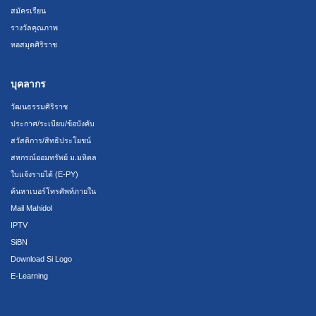
สมัครเรียน
รางวัลคุณภาพ
หอสมุดศิริราช
บุคลากร
วัฒนธรรมศิริราช
ประกาศ/ระเบียบ/ข้อบังคับ
สวัสดิการ/สิทธิประโยชน์
สหกรณ์ออมทรัพย์ ม.มหิดล
ใบแจ้งรายได้ (E-PY)
ค้นหาเบอร์โทรศัพท์ภายใน
Mail Mahidol
IPTV
SiBN
Download Si Logo
E-Learning