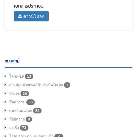
เอกสารประกอบ
ดาวน์โหลด
หมวดหมู่
โควิด-19
13
การปลูกถ่ายเซลล์ต้นกำเนิดในเด็ก
1
จิตเวช
65
ทันตกรรม
38
แพทย์แผนไทย
24
ภัยอัตราย
8
มะเร็ง
73
โรคข้อกระดูกและกล้ามเนื้อ
51