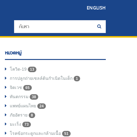
ENGLISH
หมวดหมู่
โควิด-19
13
การปลูกถ่ายเซลล์ต้นกำเนิดในเด็ก
1
จิตเวช
65
ทันตกรรม
38
แพทย์แผนไทย
24
ภัยอัตราย
8
มะเร็ง
73
โรคข้อกระดูกและกล้ามเนื้อ
51