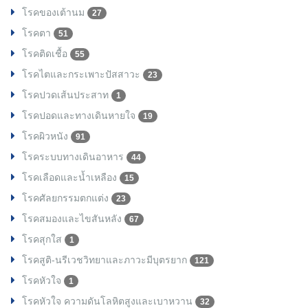
โรคของเต้านม
27
โรคตา
51
โรคติดเชื้อ
55
โรคไตและกระเพาะปัสสาวะ
23
โรคปวดเส้นประสาท
1
โรคปอดและทางเดินหายใจ
19
โรคผิวหนัง
91
โรคระบบทางเดินอาหาร
44
โรคเลือดและน้ำเหลือง
15
โรคศัลยกรรมตกแต่ง
23
โรคสมองและไขสันหลัง
67
โรคสุกใส
1
โรคสูติ-นรีเวชวิทยาและภาวะมีบุตรยาก
121
โรคหัวใจ
1
โรคหัวใจ ความดันโลหิตสูงและเบาหวาน
32