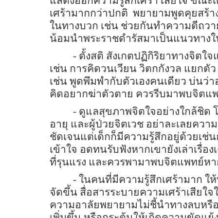
แสดงออกความรู้สึกเศร้า เสียใจ ขณะเดี
เศร้ามากกว่าปกติ
พยายามพูดคุยสร้าง
ในทางบวก เช่น ช่วยกันทำความดีถ
น้อมนำพระราชดำรัสมาเป็นแนวทางใน
- ตั้งสติ สังเกตปฏิกิริยาทางจิ
เช่น การคิดวนเวียน วิตกกังวล แยกตั
เช่น พูดพึมพำกับตัวเองคนเดียว บ่นว
คิดอยากฆ่าตัวตาย ควรรีบมาพบจิตแพ
- ดูแลสุขภาพจิตใจอย่างใกล้ชิด โดยเ
อายุ และผู้ป่วยจิตเวช อย่าละเลยความ
ชัดเจนแต่เด็กก็มีความรู้สึกอยู่ด้วยเช่น
เข้าใจ อดทนรับฟังหากเขายังเล่าเรื่
ที่รุนแรง และควรพามาพบจิตแพทย์หาก
- ในคนที่มีความรู้สึกเศร้ามาก 
จัดขึ้น สื่อสารระบายความเศร้าเสียใจให
ความอาลัยพยายามไม่ชี้นำทางลบหรือก
เพิ่มขึ้น หรือกระตุ้นให้เกิดความขัดแย