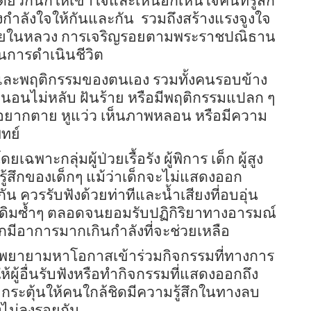
ยวกันก็ให้เข้าใจและเห็นอกเห็นใจคนที่รู้สึก
กำลังใจให้กันและกัน
รวมถึงสร้างแรงจูงใจ
วายในหลวง การเจริญรอยตามพระราชปณิธาน
การดำเนินชีวิต
ตใจและพฤติกรรมของตนเอง รวมทั้งคนรอบข้าง
ว นอนไม่หลับ ฝันร้าย หรือมีพฤติกรรมแปลก ๆ
่าอยากตาย หูแว่ว เห็นภาพหลอน หรือมีความ
ทย์
ฉพาะกลุ่มผู้ป่วยเรื้อรัง ผู้พิการ เด็ก ผู้สูง
รู้สึกของเด็กๆ แม้ว่าเด็กจะไม่แสดงออก
กัน ควรรับฟังด้วยท่าทีและน้ำเสียงที่อบอุ่น
องเดิมซ้ำๆ ตลอดจนยอมรับปฏิกิริยาทางอารมณ์
มีอาการมากเกินกำลังที่จะช่วยเหลือ
ให้พยายามหาโอกาสเข้าร่วมกิจกรรมที่ทางการ
้ผู้อื่นรับฟังหรือทำกิจกรรมที่แสดงออกถึง
ระตุ้นให้คนใกล้ชิดมีความรู้สึกในทางลบ
้งไม่ลงรอยกัน