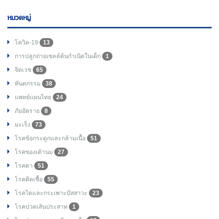
หมวดหมู่
โควิด-19
13
การปลูกถ่ายเซลล์ต้นกำเนิดในเด็ก
1
จิตเวช
65
ทันตกรรม
38
แพทย์แผนไทย
24
ภัยอัตราย
8
มะเร็ง
73
โรคข้อกระดูกและกล้ามเนื้อ
51
โรคของเต้านม
27
โรคตา
51
โรคติดเชื้อ
55
โรคไตและกระเพาะปัสสาวะ
23
โรคปวดเส้นประสาท
1