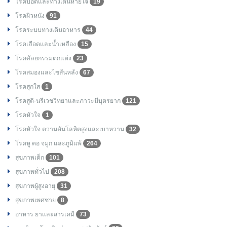
โรคปอดและทางเดินหายใจ
19
โรคผิวหนัง
91
โรคระบบทางเดินอาหาร
44
โรคเลือดและน้ำเหลือง
15
โรคศัลยกรรมตกแต่ง
23
โรคสมองและไขสันหลัง
67
โรคสุกใส
1
โรคสูติ-นรีเวชวิทยาและภาวะมีบุตรยาก
121
โรคหัวใจ
1
โรคหัวใจ ความดันโลหิตสูงและเบาหวาน
32
โรคหู คอ จมูก และภูมิแพ้
264
สุขภาพเด็ก
101
สุขภาพทั่วไป
208
สุขภาพผู้สูงอายุ
31
สุขภาพเพศชาย
8
อาหาร ยาและสารเคมี
73