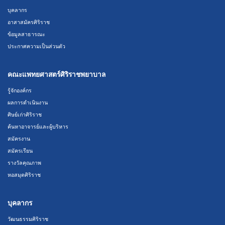
บุคลากร
อาสาสมัครศิริราช
ข้อมูลสาธารณะ
ประกาศความเป็นส่วนตัว
คณะแพทยศาสตร์ศิริราชพยาบาล
รู้จักองค์กร
ผลการดำเนินงาน
ศิษย์เก่าศิริราช
ค้นหาอาจารย์และผู้บริหาร
สมัครงาน
สมัครเรียน
รางวัลคุณภาพ
หอสมุดศิริราช
บุคลากร
วัฒนธรรมศิริราช