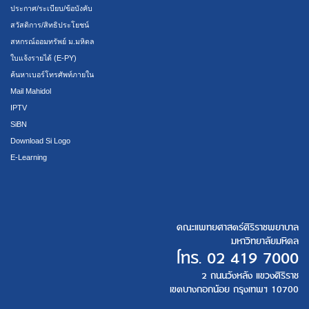
ประกาศ/ระเบียบ/ข้อบังคับ
สวัสดิการ/สิทธิประโยชน์
สหกรณ์ออมทรัพย์ ม.มหิดล
ใบแจ้งรายได้ (E-PY)
ค้นหาเบอร์โทรศัพท์ภายใน
Mail Mahidol
IPTV
SiBN
Download Si Logo
E-Learning
คณะแพทยศาสตร์ศิริราชพยาบาล
มหาวิทยาลัยมหิดล
โทร.
02 419 7000
2 ถนนวังหลัง แขวงศิริราช
เขตบางกอกน้อย กรุงเทพฯ 10700