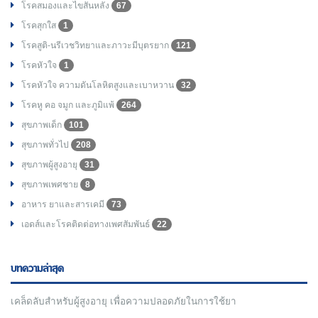
โรคสมองและไขสันหลัง
67
โรคสุกใส
1
โรคสูติ-นรีเวชวิทยาและภาวะมีบุตรยาก
121
โรคหัวใจ
1
โรคหัวใจ ความดันโลหิตสูงและเบาหวาน
32
โรคหู คอ จมูก และภูมิแพ้
264
สุขภาพเด็ก
101
สุขภาพทั่วไป
208
สุขภาพผู้สูงอายุ
31
สุขภาพเพศชาย
8
อาหาร ยาและสารเคมี
73
เอดส์และโรคติดต่อทางเพศสัมพันธ์
22
บทความล่าสุด
เคล็ดลับสำหรับผู้สูงอายุ เพื่อความปลอดภัยในการใช้ยา