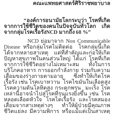
คณะแพทยศาสตร์ศิริราชพยาบาล
“
องค์การอนามัยโลกระบุว่า โรคที่เกิด
จากการใช้ชีวิตของคนในปัจจุบันทั่วโลก
เกิด
จากกลุ่มโรคเรื้อรัง
NCD
มากถึง 68 %
”
NCD
ย่อมาจาก
Non Communicable
Disease
หรือกลุ่มโรคไม่ติดต่อ
โรคกลุ่มนี้เกิด
ได้จากหลายสาเหตุ แต่ที่สำคัญและก่อให้เกิด
ปัญหาสุขภาพในคนส่วนใหญ่ ได้แก่ โรคที่เกิด
จากการใช้ชีวิตอย่างไม่เหมาะสม ทั้งในการ
บริโภคอาหาร การออกกำลังกาย ร่วมกับความ
เสื่อมของร่างกายตามอายุ ซึ่งทำให้เกิดโรค
เรื้อรัง
เช่น โรคเบาหวาน
โรคไขมันในเลือดสูง
โรคความดันโลหิตสูง กระดูกพรุน
มะเร็ง โรค
เหล่านี้อาจนำไปสู่โรคที่รุนแรงยิ่งขึ้น เช่น โรค
หลอดเลือดหัวใจ โรคไตเรื้อรัง และโรคสมอง
เสื่อมจากสาเหตุต่างๆ ทำให้ผู้ป่วยมีคุณภาพ
ชีวิตแย่ลง มีความพิการ หรือแม้แต่เป็นสาเหตุ