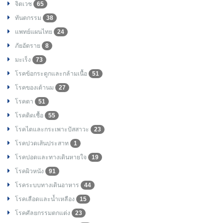
จิตเวช
65
ทันตกรรม
38
แพทย์แผนไทย
24
ภัยอัตราย
8
มะเร็ง
73
โรคข้อกระดูกและกล้ามเนื้อ
51
โรคของเต้านม
27
โรคตา
51
โรคติดเชื้อ
55
โรคไตและกระเพาะปัสสาวะ
23
โรคปวดเส้นประสาท
1
โรคปอดและทางเดินหายใจ
19
โรคผิวหนัง
91
โรคระบบทางเดินอาหาร
44
โรคเลือดและน้ำเหลือง
15
โรคศัลยกรรมตกแต่ง
23