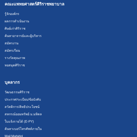
คณะแพทยศาสตร์ศิริราชพยาบาล
รู้จักองค์กร
ผลการดำเนินงาน
ศิษย์เก่าศิริราช
ค้นหาอาจารย์และผู้บริหาร
สมัครงาน
สมัครเรียน
รางวัลคุณภาพ
หอสมุดศิริราช
บุคลากร
วัฒนธรรมศิริราช
ประกาศ/ระเบียบ/ข้อบังคับ
สวัสดิการ/สิทธิประโยชน์
สหกรณ์ออมทรัพย์ ม.มหิดล
ใบแจ้งรายได้ (E-PY)
ค้นหาเบอร์โทรศัพท์ภายใน
Mail Mahidol