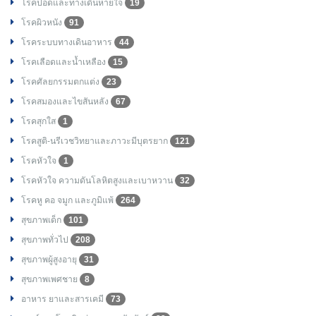
โรคปอดและทางเดินหายใจ
19
โรคผิวหนัง
91
โรคระบบทางเดินอาหาร
44
โรคเลือดและน้ำเหลือง
15
โรคศัลยกรรมตกแต่ง
23
โรคสมองและไขสันหลัง
67
โรคสุกใส
1
โรคสูติ-นรีเวชวิทยาและภาวะมีบุตรยาก
121
โรคหัวใจ
1
โรคหัวใจ ความดันโลหิตสูงและเบาหวาน
32
โรคหู คอ จมูก และภูมิแพ้
264
สุขภาพเด็ก
101
สุขภาพทั่วไป
208
สุขภาพผู้สูงอายุ
31
สุขภาพเพศชาย
8
อาหาร ยาและสารเคมี
73