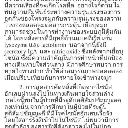
มีความเสี่ยงที่จะเกิดโรคหืด
อย่างไรก็ตาม ไม่
พบความสัมพันธ์ระหว่างความรุนแรงของการ
อุดกั้นของโพรงจมูกกับความรุนแรงของความ
ไวของหลอดลมต่อสารกระตุ้น เยื่อบุจมูก
สามารถช่วยในการทำงานของระบบภูมิคุ้มกัน
ได้ โดยหลั่งสารที่มีฤทธิ์ต้านแบคทีเรีย เช่น
lysozyme
และ
lactoferrin
นอกจากนี้ยังมี
secretory IgA
และ
nitric oxide
ซึ่งหลั่งจากเยื่อบุ
ไซนัส ซึ่งมีความสำคัญในการทำหน้าที่ปกป้อง
ทางเดินหายใจส่วนล่าง
มีการศึกษาพบว่า การ
หายใจทางปาก ทำให้ค่าสมรรถภาพปอดลดลง
เมื่อเปรียบเทียบกับการหายใจเข้าทางจมูก
2.
การสูดสารคัดหลั่งที่เกิดจากไซนัส
อักเสบผ่านลงไปในทางเดินหายใจส่วนล่าง
กลไกนี้พบในผู้ป่วยที่มีระดับสติสัมปชัญญะลด
ลงเท่านั้น จากการศึกษาในผู้ป่วยที่ระดับ
สติสัมปชัญญะดี ที่มีโรคไซนัสอักเสบเรื้อรัง
โดยใส่สารรังสีเข้าไปในไซนัส ไม่พบว่ามีการ
สูดสำลักของสารรังสีดังกล่าวลงไปในปอด