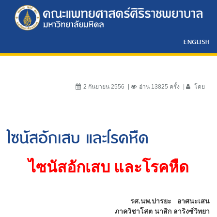
ENGLISH
2 กันยายน 2556
อ่าน 13825 ครั้ง
โดย
ไซนัสอักเสบ และโรคหืด
ไซนัสอักเสบ และโรคหืด
รศ.นพ.ปารยะ
อาศนะเสน
ภาควิชาโสต นาสิก ลาริงซ์วิทยา