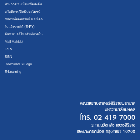
ประกาศ/ระเบียบ/ข้อบังคับ
สวัสดิการ/สิทธิประโยชน์
สหกรณ์ออมทรัพย์ ม.มหิดล
ใบแจ้งรายได้ (E-PY)
ค้นหาเบอร์โทรศัพท์ภายใน
Mail Mahidol
IPTV
SiBN
Download Si Logo
E-Learning
คณะแพทยศาสตร์ศิริราชพยาบาล
มหาวิทยาลัยมหิดล
โทร.
02 419 7000
2 ถนนวังหลัง แขวงศิริราช
เขตบางกอกน้อย กรุงเทพฯ 10700