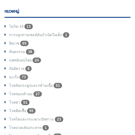
หมวดหมู่
โควิด-19
13
การปลูกถ่ายเซลล์ต้นกำเนิดในเด็ก
1
จิตเวช
65
ทันตกรรม
38
แพทย์แผนไทย
24
ภัยอัตราย
8
มะเร็ง
73
โรคข้อกระดูกและกล้ามเนื้อ
51
โรคของเต้านม
27
โรคตา
51
โรคติดเชื้อ
55
โรคไตและกระเพาะปัสสาวะ
23
โรคปวดเส้นประสาท
1