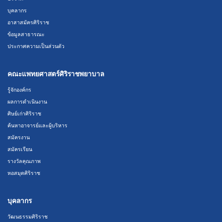
บุคลากร
อาสาสมัครศิริราช
ข้อมูลสาธารณะ
ประกาศความเป็นส่วนตัว
คณะแพทยศาสตร์ศิริราชพยาบาล
รู้จักองค์กร
ผลการดำเนินงาน
ศิษย์เก่าศิริราช
ค้นหาอาจารย์และผู้บริหาร
สมัครงาน
สมัครเรียน
รางวัลคุณภาพ
หอสมุดศิริราช
บุคลากร
วัฒนธรรมศิริราช