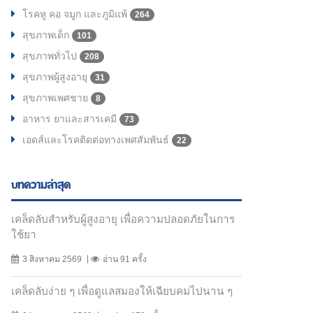
โรคหู คอ จมูก และภูมิแพ้
264
สุขภาพเด็ก
101
สุขภาพทั่วไป
208
สุขภาพผู้สูงอายุ
31
สุขภาพเพศชาย
8
อาหาร ยาและสารเคมี
73
เอดส์และโรคติดต่อทางเพศสัมพันธ์
22
บทความล่าสุด
เคล็ดลับสำหรับผู้สูงอายุ เพื่อความปลอดภัยในการ
ใช้ยา
3 สิงหาคม 2569
อ่าน 91 ครั้ง
เคล็ดลับง่าย ๆ เพื่อดูแลสมองให้เฉียบคมไปนาน ๆ