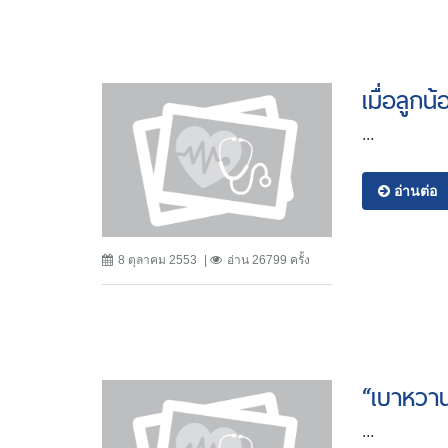
เมื่อลูกน
...
อ่านต่อ
8 ตุลาคม 2553
อ่าน 26799 ครั้ง
“เบาหวาน”.
...