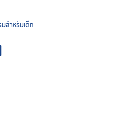
ิมสำหรับเด็ก