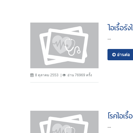
ไอเรื้อรัง
...
อ่านต่อ
8 ตุลาคม 2553
อ่าน 76969 ครั้ง
โรคไอเรื้
...