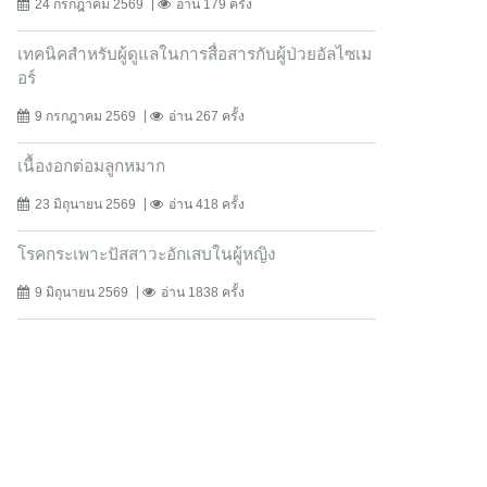
24 กรกฎาคม 2569
อ่าน 179 ครั้ง
เทคนิคสำหรับผู้ดูแลในการสื่อสารกับผู้ป่วยอัลไซเม
อร์
9 กรกฎาคม 2569
อ่าน 267 ครั้ง
เนื้องอกต่อมลูกหมาก
23 มิถุนายน 2569
อ่าน 418 ครั้ง
โรคกระเพาะปัสสาวะอักเสบในผู้หญิง
9 มิถุนายน 2569
อ่าน 1838 ครั้ง