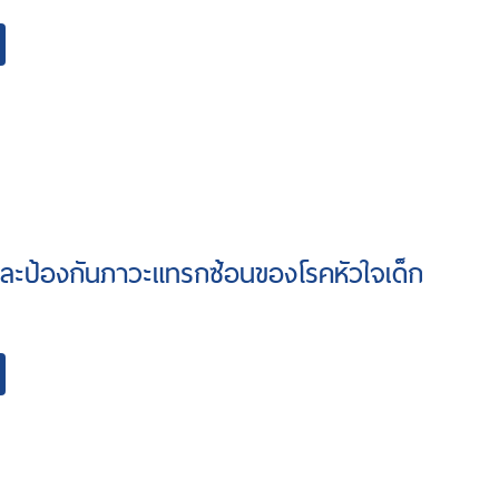
ละป้องกันภาวะแทรกซ้อนของโรคหัวใจเด็ก