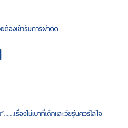
้อยต้องเข้ารับการผ่าตัด
......เรื่องไม่เบาที่เด็กและวัยรุ่นควรใส่ใจ