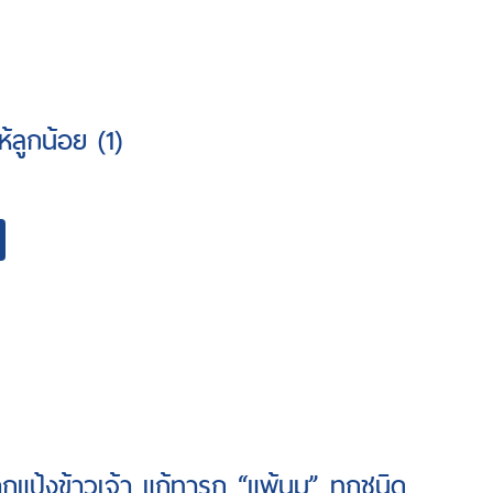
ห้ลูกน้อย (1)
กแป้งข้าวเจ้า แก้ทารก “แพ้นม” ทุกชนิด