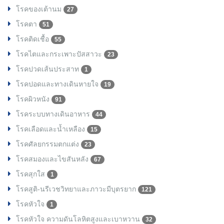
โรคของเต้านม
27
โรคตา
51
โรคติดเชื้อ
55
โรคไตและกระเพาะปัสสาวะ
23
โรคปวดเส้นประสาท
1
โรคปอดและทางเดินหายใจ
19
โรคผิวหนัง
91
โรคระบบทางเดินอาหาร
44
โรคเลือดและน้ำเหลือง
15
โรคศัลยกรรมตกแต่ง
23
โรคสมองและไขสันหลัง
67
โรคสุกใส
1
โรคสูติ-นรีเวชวิทยาและภาวะมีบุตรยาก
121
โรคหัวใจ
1
โรคหัวใจ ความดันโลหิตสูงและเบาหวาน
32