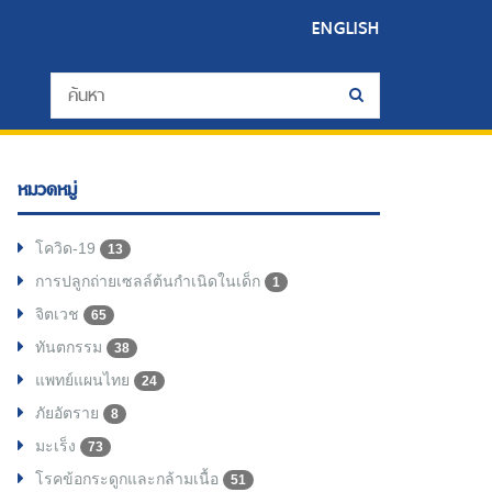
ENGLISH
หมวดหมู่
โควิด-19
13
การปลูกถ่ายเซลล์ต้นกำเนิดในเด็ก
1
จิตเวช
65
ทันตกรรม
38
แพทย์แผนไทย
24
ภัยอัตราย
8
มะเร็ง
73
โรคข้อกระดูกและกล้ามเนื้อ
51