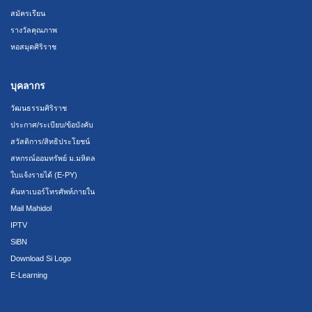
สมัครเรียน
รางวัลคุณภาพ
หอสมุดศิริราช
บุคลากร
วัฒนธรรมศิริราช
ประกาศ/ระเบียบ/ข้อบังคับ
สวัสดิการ/สิทธิประโยชน์
สหกรณ์ออมทรัพย์ ม.มหิดล
ใบแจ้งรายได้ (E-PY)
ค้นหาเบอร์โทรศัพท์ภายใน
Mail Mahidol
IPTV
SiBN
Download Si Logo
E-Learning