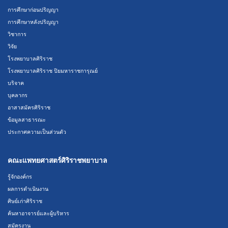
การศึกษาก่อนปริญญา
การศึกษาหลังปริญญา
วิชาการ
วิจัย
โรงพยาบาลศิริราช
โรงพยาบาลศิริราช ปิยมหาราชการุณย์
บริจาค
บุคลากร
อาสาสมัครศิริราช
ข้อมูลสาธารณะ
ประกาศความเป็นส่วนตัว
คณะแพทยศาสตร์ศิริราชพยาบาล
รู้จักองค์กร
ผลการดำเนินงาน
ศิษย์เก่าศิริราช
ค้นหาอาจารย์และผู้บริหาร
สมัครงาน