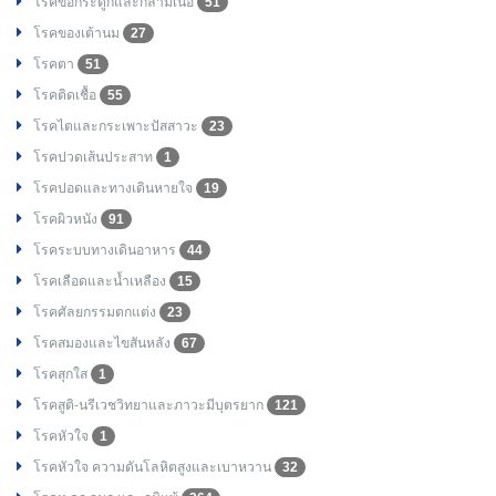
โรคข้อกระดูกและกล้ามเนื้อ
51
โรคของเต้านม
27
โรคตา
51
โรคติดเชื้อ
55
โรคไตและกระเพาะปัสสาวะ
23
โรคปวดเส้นประสาท
1
โรคปอดและทางเดินหายใจ
19
โรคผิวหนัง
91
โรคระบบทางเดินอาหาร
44
โรคเลือดและน้ำเหลือง
15
โรคศัลยกรรมตกแต่ง
23
โรคสมองและไขสันหลัง
67
โรคสุกใส
1
โรคสูติ-นรีเวชวิทยาและภาวะมีบุตรยาก
121
โรคหัวใจ
1
โรคหัวใจ ความดันโลหิตสูงและเบาหวาน
32