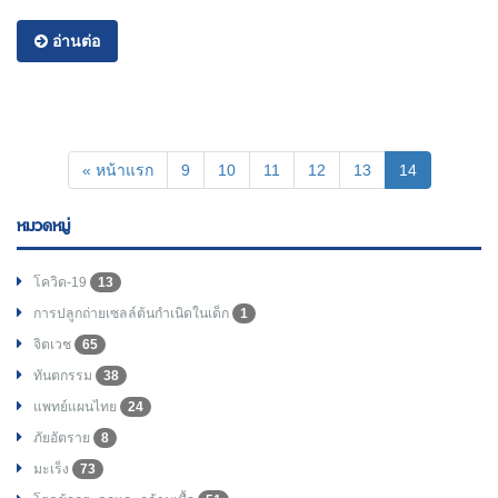
อ่านต่อ
(current)
« หน้าแรก
9
10
11
12
13
14
หมวดหมู่
โควิด-19
13
การปลูกถ่ายเซลล์ต้นกำเนิดในเด็ก
1
จิตเวช
65
ทันตกรรม
38
แพทย์แผนไทย
24
ภัยอัตราย
8
มะเร็ง
73