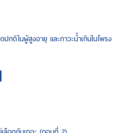
ิดปกติในผู้สูงอายุ และภาวะน้ำเกินในโพรง
มู่เลือดกันเถอะ (ตอนที่ 2)