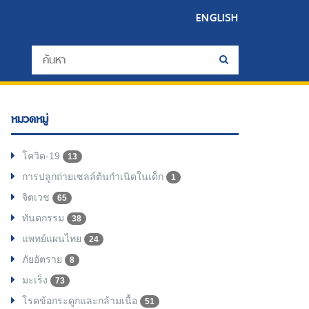
ENGLISH
หมวดหมู่
โควิด-19
13
การปลูกถ่ายเซลล์ต้นกำเนิดในเด็ก
1
จิตเวช
65
ทันตกรรม
38
แพทย์แผนไทย
24
ภัยอัตราย
8
มะเร็ง
73
โรคข้อกระดูกและกล้ามเนื้อ
51