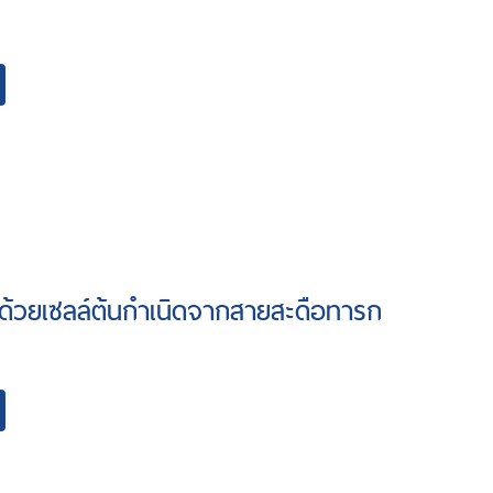
ด้วยเซลล์ต้นกำเนิดจากสายสะดือทารก