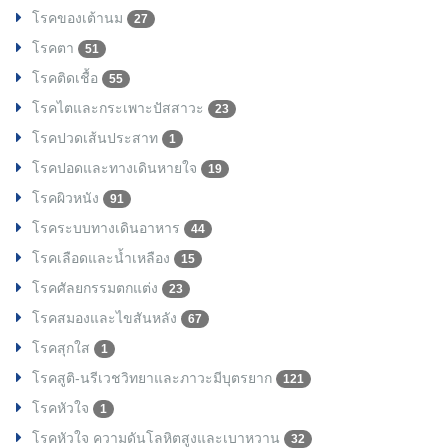
โรคของเต้านม
27
โรคตา
51
โรคติดเชื้อ
55
โรคไตและกระเพาะปัสสาวะ
23
โรคปวดเส้นประสาท
1
โรคปอดและทางเดินหายใจ
19
โรคผิวหนัง
91
โรคระบบทางเดินอาหาร
44
โรคเลือดและน้ำเหลือง
15
โรคศัลยกรรมตกแต่ง
23
โรคสมองและไขสันหลัง
67
โรคสุกใส
1
โรคสูติ-นรีเวชวิทยาและภาวะมีบุตรยาก
121
โรคหัวใจ
1
โรคหัวใจ ความดันโลหิตสูงและเบาหวาน
32