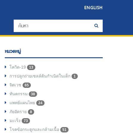
ENGLISH
หมวดหมู่
โควิด-19
13
การปลูกถ่ายเซลล์ต้นกำเนิดในเด็ก
1
จิตเวช
65
ทันตกรรม
38
แพทย์แผนไทย
24
ภัยอัตราย
8
มะเร็ง
73
โรคข้อกระดูกและกล้ามเนื้อ
51