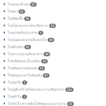
โรคของเต้านม
27
โรคตา
51
โรคติดเชื้อ
55
โรคไตและกระเพาะปัสสาวะ
23
โรคปวดเส้นประสาท
1
โรคปอดและทางเดินหายใจ
19
โรคผิวหนัง
91
โรคระบบทางเดินอาหาร
44
โรคเลือดและน้ำเหลือง
15
โรคศัลยกรรมตกแต่ง
23
โรคสมองและไขสันหลัง
67
โรคสุกใส
1
โรคสูติ-นรีเวชวิทยาและภาวะมีบุตรยาก
121
โรคหัวใจ
1
โรคหัวใจ ความดันโลหิตสูงและเบาหวาน
32