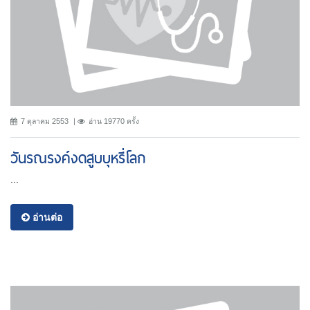
7 ตุลาคม 2553
อ่าน 19770 ครั้ง
วันรณรงค์งดสูบบุหรี่โลก
...
อ่านต่อ