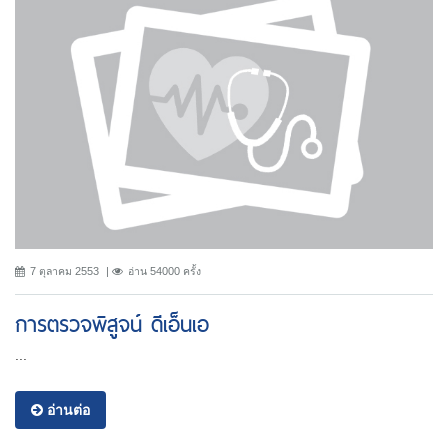
7 ตุลาคม 2553
อ่าน 54000 ครั้ง
การตรวจพิสูจน์ ดีเอ็นเอ
...
อ่านต่อ