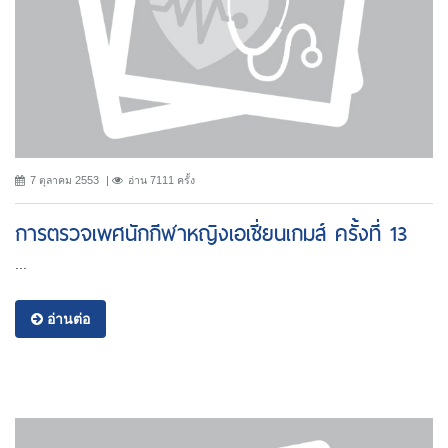
7 ตุลาคม 2553
อ่าน 7111 ครั้ง
การตรวจเพศนักกีฬาหญิงเอเชี่ยนเกมส์ ครั้งที่ 13
...
อ่านต่อ