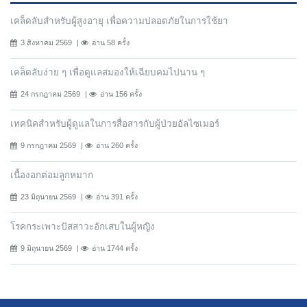
เคล็ดลับสำหรับผู้สูงอายุ เพื่อความปลอดภัยในการใช้ยา
3 สิงหาคม 2569
อ่าน 58 ครั้ง
เคล็ดลับง่าย ๆ เพื่อดูแลสมองให้เฉียบคมไปนาน ๆ
24 กรกฎาคม 2569
อ่าน 156 ครั้ง
เทคนิคสำหรับผู้ดูแลในการสื่อสารกับผู้ป่วยอัลไซเมอร์
9 กรกฎาคม 2569
อ่าน 260 ครั้ง
เนื้องอกต่อมลูกหมาก
23 มิถุนายน 2569
อ่าน 391 ครั้ง
โรคกระเพาะปัสสาวะอักเสบในผู้หญิง
9 มิถุนายน 2569
อ่าน 1744 ครั้ง