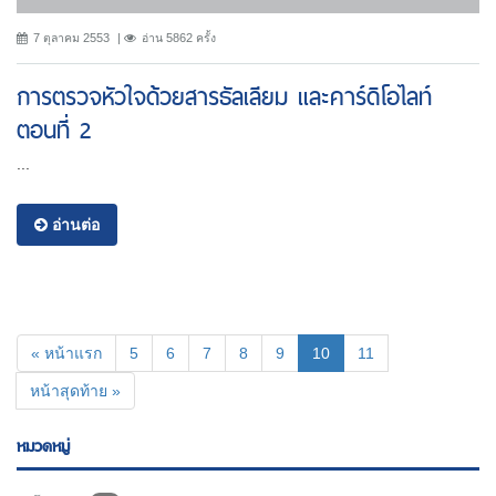
7 ตุลาคม 2553
อ่าน 5862 ครั้ง
การตรวจหัวใจด้วยสารธัลเลียม และคาร์ดิโอไลท์
ตอนที่ 2
...
อ่านต่อ
(current)
« หน้าแรก
5
6
7
8
9
10
11
หน้าสุดท้าย »
หมวดหมู่