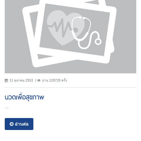
11 ตุลาคม 2553
อ่าน 128728 ครั้ง
นวดเพื่อสุขภาพ
...
อ่านต่อ