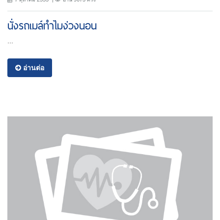
นั่งรถเมล์ทำไมง่วงนอน
...
อ่านต่อ