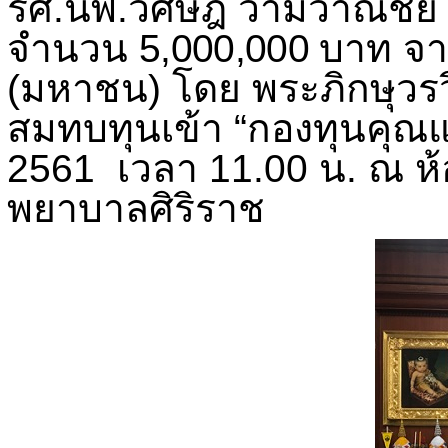
รศ.นพ.วิศิษฎ์ วามวาณิชย
จำนวน
5
,0
0
0,000
บาท จาก
(มหาชน) โดย พระภิกษุวรวิ
สมทบทุนเข้า
“
กองทุนคุณแม
2561 เวลา 11.00 น.
ณ ห้
พยาบาลศิริราช