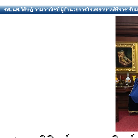
รศ..นพ.วิศิษฎ์ วามวาณิชย์ ผู้อำนวยการโรงพยาบาลศิริราช รับ