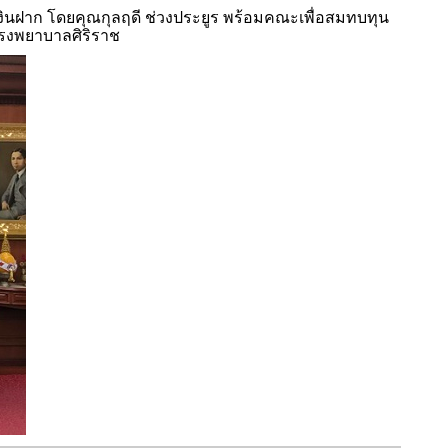
ินฝาก โดยคุณกุลฤดี ช่วงประยูร พร้อมคณะเพื่อสมทบทุน
รงพยาบาลศิริราช