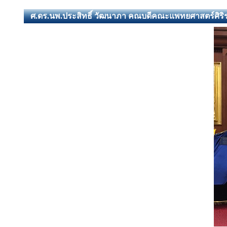
ศ.ดร.นพ.ประสิทธิ์ วัฒนาภา คณบดีคณะแพทยศาสตร์ศิริ