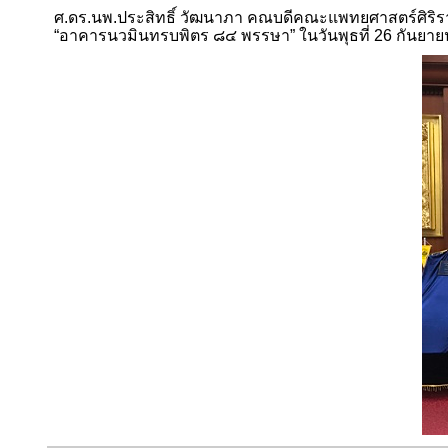
ศ.ดร.นพ.ประสิทธิ์ วัฒนาภา คณบดีคณะแพทยศาสตร์ศิร
“
อาคารนวมินทรบพิตร ๘๔ พรรษา
”
ในวันพุธที่ 26 กันยา