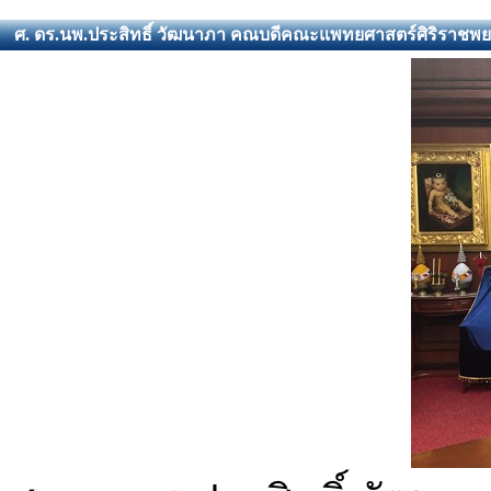
ศ. ดร.นพ.ประสิทธิ์ วัฒนาภา คณบดีคณะแพทยศาสตร์ศิริราชพย