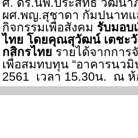
ศ. ดร.นพ.ประสิทธิ์ วัฒ
ผศ.พญ.สุชาดา กัมปนาทแส
กิจกรรมเพื่อสังคม
รับมอบเ
ไทย โดยคุณสุวัฒน์ เตชะ
กสิกรไทย
รายได้จากการจั
เพื่อสมทบทุน
“
อาคารนวมิ
2561 เวลา 15.30น.
ณ ห้