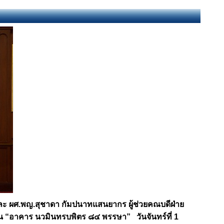
ะ ผศ.พญ.สุชาดา กัมปนาทแสนยากร ผู้ช่วยคณบดีฝ่าย
ุน
“
อาคาร นวมินทรบพิตร ๘๔ พรรษา
”
วันจันทร์ที่ 1