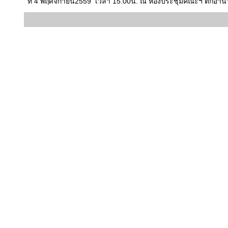
ที่ 4 พฤศจิกายน2559 เวลา 15.00น. ณ ห้องประชุมคณะฯ ตึกอำน