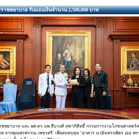
ริราชพยาบาล รับมอบเงินจำนวน 2,500,000 บาท
ยาบาล และ ผศ.ดร.นพ.สืบวงศ์ จุฑาภิสิทธิ์ กรรมการงานโภชนศาสตร์คล
ท จากคุณพรพรรณ เพชรศรี เพื่อสมทบทุน “อาคาร นวมินทรบพิตร ๘๔ พรรษา”แล