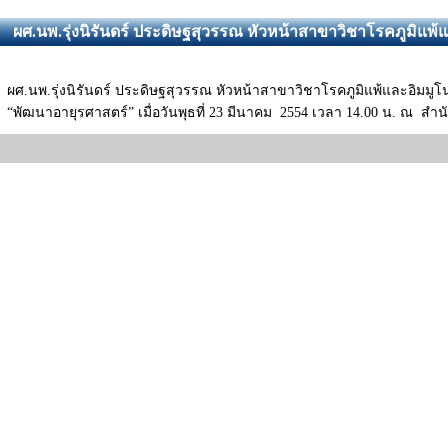
ผศ.นพ.รุ่งนิรันดร์ ประดิษฐสุวรรณ หัวหน้าสาขาวิชาโรคภูมิแ
ผศ.นพ.รุ่งนิรันดร์ ประดิษฐสุวรรณ หัวหน้าสาขาวิชาโรคภูมิแพ้และอิมมู
“พัฒนาอายุรศาสตร์” เมื่อวันพุธที่ 23 มีนาคม 2554 เวลา 14.00 น. ณ สำน