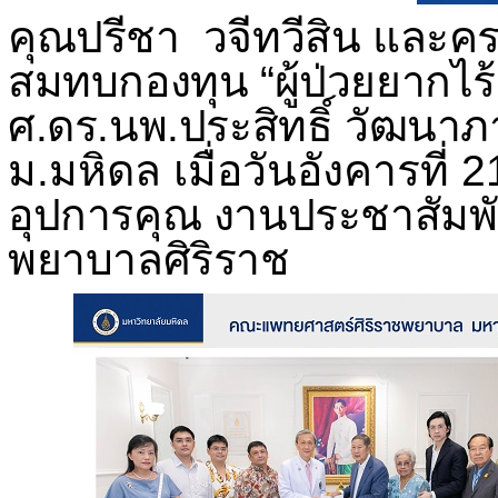
คุณปรีชา วจีทวีสิน และค
สมทบกองทุน
“
ผู้ป่วยยากไ
ศ.ดร.นพ.ประสิทธิ์ วัฒนาภ
ม.มหิดล
เมื่อวันอังคารที่
อุปการคุณ งานประชาสัมพั
พยาบาลศิริราช