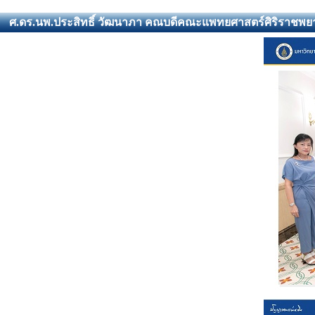
ศ.ดร.นพ.ประสิทธิ์ วัฒนาภา คณบดีคณะแพทยศาสตร์ศิริราชพยา