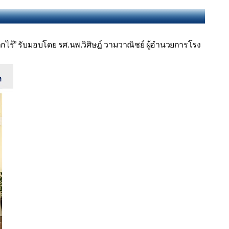
ากไร้
”
รับมอบโดย รศ.นพ.วิศิษฎ์ วามวาณิชย์ ผู้อำนวยการโรง