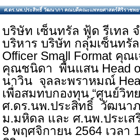
ศ.ดร.นพ.ประสิทธิ์ วัฒนาภา คณบดีคณะแพทยศาสตร์ศิริราชพยา
บริษัท เซ็นทรัล ฟู้ด รีเทล
บริหาร บริษัท กลุ่มเซ็นทรั
Officer Small Format
คุณเ
คุณชนิดา พื้นแสน
Head o
นาวิน จุลละพราหมณ์
Hea
เพื่อสมทบกองทุน
“
ศูนย์วิท
ศ.ดร.นพ.ประสิทธิ์ วัฒน
ม.มหิดล และ ศ.นพ.ประเสริฐ
9 พฤศจิกายน 2564 เวลา 1