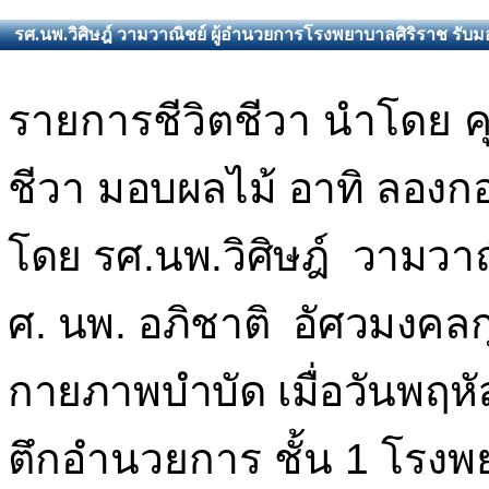
รศ.นพ.วิศิษฎ์ วามวาณิชย์ ผู้อำนวยการโรงพยาบาลศิริราช รับ
รายการชีวิตชีวา นำโดย คุณ
ชีวา
มอบผลไม้ อาทิ ลองกอ
โดย รศ.นพ.วิศิษฎ์ วามวา
ศ. นพ. อภิชาติ อัศวมงคลก
กายภาพบำบัด เมื่อวันพฤหั
ตึกอำนวยการ ชั้น 1 โรงพ