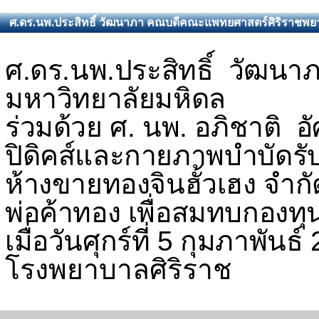
ศ.ดร.นพ.ประสิทธิ์ วัฒนาภา คณบดีคณะแพทยศาสตร์ศิริราชพยา
ศ.ดร.นพ.ประสิทธิ์ วัฒน
มหาวิทยาลัยมหิดล
ร่วมด้วย ศ. นพ. อภิชาติ 
ปิดิคส์และกายภาพบำบัดรั
ห้างขายทองจินฮั้วเฮง จำกั
พ่อค้าทอง เพื่อสมทบกองท
เมื่อวันศุกร์ที่ 5 กุมภาพัน
โรงพยาบาลศิริราช