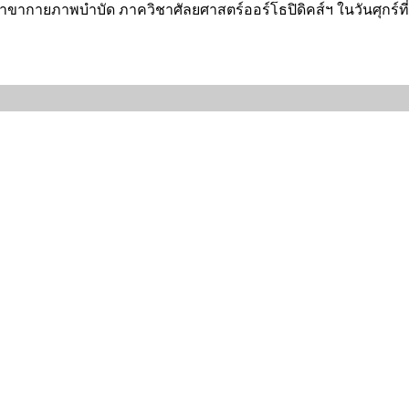
้สาขากายภาพบำบัด ภาควิชาศัลยศาสตร์ออร์โธปิดิคส์ฯ ในวันศุกร์ที