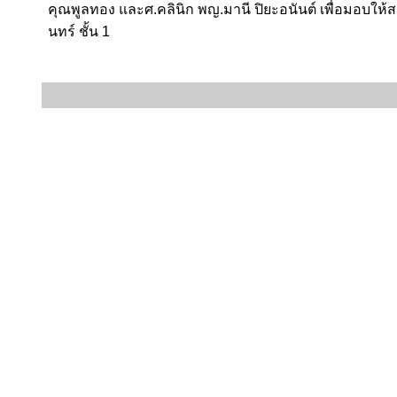
คุณพูลทอง และศ.คลินิก พญ.มานี
ปิยะอนันต์ เพื่อมอบให
นทร์ ชั้น 1