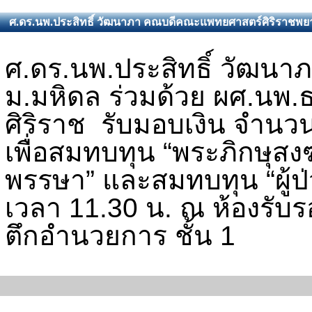
ศ.ดร.นพ.ประสิทธิ์ วัฒนาภา คณบดีคณะแพทยศาสตร์ศิริราชพยา
ศ.ดร.นพ.ประสิทธิ์ วัฒ
ม.มหิดล ร่วมด้วย ผศ.นพ.
ศิริราช รับมอบเงิน จำนว
เพื่อสมทบทุน
“
พระภิกษุสง
พรรษา
”
และสมทบทุน
“
ผู้
เวลา
1
1
.
3
0
น.
ณ ห้องรับร
ตึกอำนวยการ ชั้น 1