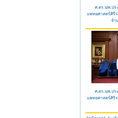
ศ.ดร.นพ.ปร
แพทยศาสตร์ศิริ
จำน
ศ.ดร.นพ.ปร
แพทยศาสตร์ศิริ