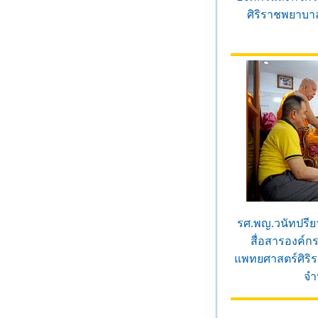
ศิริราชพยาบา
รศ.พญ.วนัทปรียา
สื่อสารองค์ก
แพทยศาสตร์ศิริ
จำ