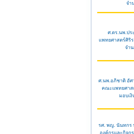
จำน
ศ.ดร.นพ.ปร
แพทยศาสตร์ศิริ
จำน
ศ.นพ.อภิชาติ อั
คณะแพทยศาสตร์
มอบเงิ
รศ. พญ. นันทกร 
องค์กรและกิจกร