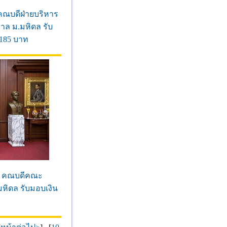
คณบดีฝ่ายบริหาร
ล ม.มหิดล รับ
,185 บาท
ภา คณบดีคณะ
หิดล รับมอบเงิน