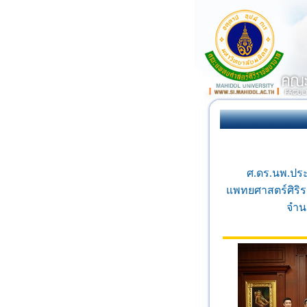
ศ.ดร.นพ.ปร
แพทยศาสตร์ศิริ
จำน