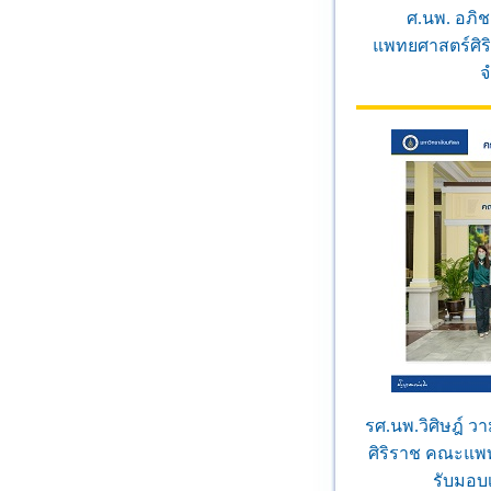
ศ.นพ. อภิ
แพทยศาสตร์ศิร
จ
รศ.นพ.วิศิษฎ์ 
ศิริราช คณะแพ
รับมอบ