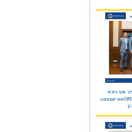
ศ.ดร.นพ. ป
แพทยศาสตร์ศิร
จำ