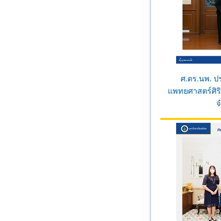
ศ.ดร.นพ. ป
แพทยศาสตร์ศิร
จ