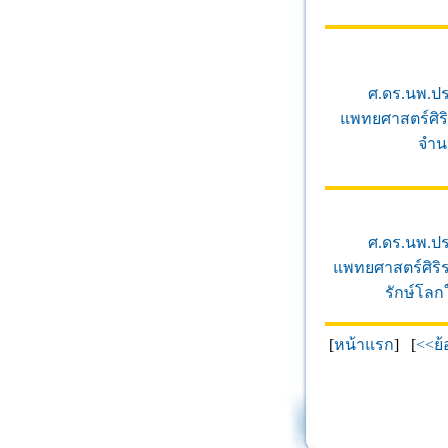
ศ.ดร.นพ.ปร
แพทยศาสตร์ศิร
จำน
ศ.ดร.นพ.ปร
แพทยศาสตร์ศิริ
รักษ์โลก
[
หน้าแรก
] [
<<ย้