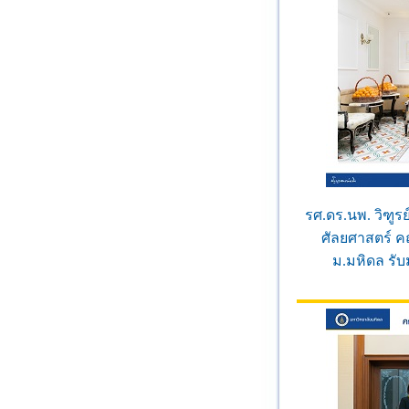
รศ.ดร.นพ. วิฑูร
ศัลยศาสตร์ 
ม.มหิดล รั