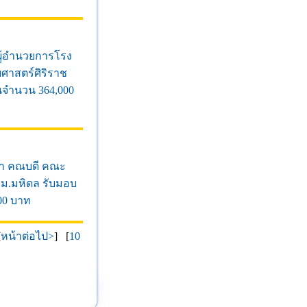
์ผู้อำนวยการโรง
าสตร์ศิริราช
นจำนวน 364,000
าภา คณบดี คณะ
ม.มหิดล รับมอบ
00 บาท
[
หน้าต่อไป>
] [
10