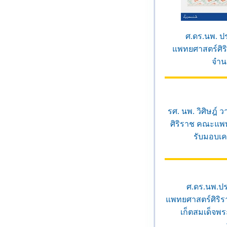
ศ.ดร.นพ. ป
แพทยศาสตร์ศิร
จำน
รศ. นพ. วิศิษฎ์
ศิริราช คณะแพ
รับมอบเคร
ศ.ดร.นพ.ปร
แพทยศาสตร์ศิริร
เก็ตสมเด็จพ