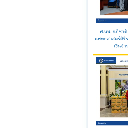
ศ.นพ. อภิชาต
แพทยศาสตร์ศิริ
เงินจำ