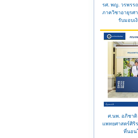
รศ. พญ. วรพรร
ภาควิชาอายุรศ
รับมอบเง
ศ.นพ. อภิชาต
แพทยศาสตร์ศิริ
ที่นอน