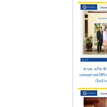
ศ.นพ. อภิชาต
แพทยศาสตร์ศิริ
เงินจำ