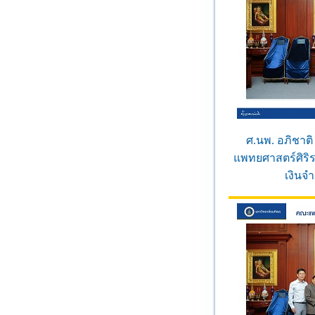
ศ.นพ. อภิชาต
แพทยศาสตร์ศิริ
เงินจ