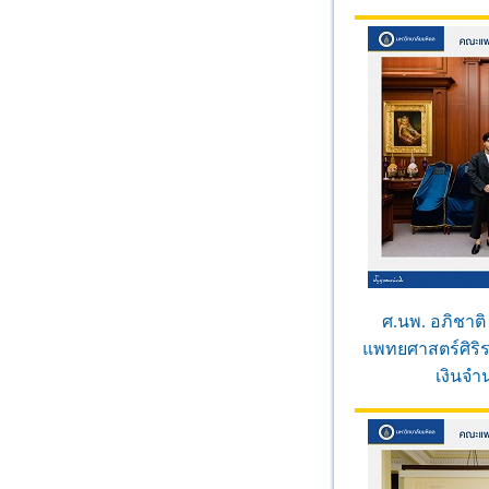
ศ.นพ. อภิชาต
แพทยศาสตร์ศิริ
เงินจำ