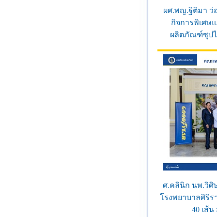
ผศ.พญ.ฐิติมา ว่อ
กิจการพิเศษแ
ผลิตภัณฑ์ซุป
ศ.คลินิก นพ.วิศ
โรงพยาบาลศิริร
40 เส้น