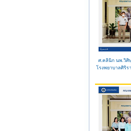
ศ.คลินิก นพ.วิศ
โรงพยาบาลศิริรา