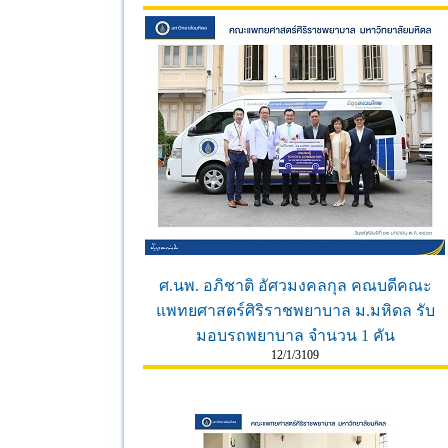
ศ.นพ. อภิชาติ อัศวมงคลกุล คณบดีคณะ
แพทยศาสตร์ศิริราชพยาบาล ม.มหิดล รับ
มอบรถพยาบาล จำนวน 1 คัน
12/1/3109