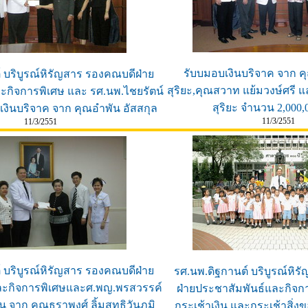
รับบมอบเงินบริจาค จาก ค
 บริบูรณ์หิรัญสาร รองคณบดีฝ่าย
สุริยะ,คุณสวาท แย้มวงษ์ศรี 
ะกิจการพิเศษ และ รศ.นพ.ไชยรัตน์
สุริยะ จำนวน 2,000
อบเงินบริจาค จาก คุณอำพัน อัสสกุล
11/3/2551
11/3/2551
 บริบูรณ์หิรัญสาร รองคณบดีฝ่าย
รศ.นพ.ดิฐกานต์ บริบูรณ์หิ
ละกิจการพิเศษและศ.พญ.พรสวรรค์
ฝ่ายประชาสัมพันธ์และกิจก
ิน จาก คุณธราพงศ์ ลิ้มสุทธิวันภูมิ
กระเช้าเงิน และกระเช้าสิ่