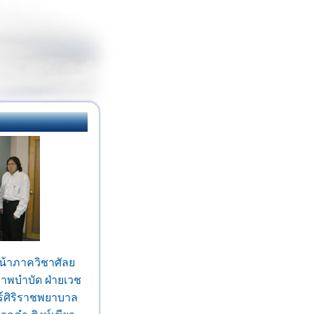
น้าภาควิชาศัลย
าพบำบัด ฝ่ายเวช
ศิริราชพยาบาล