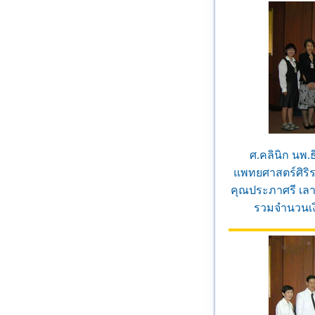
ศ.คลินิก นพ.
แพทยศาสตร์ศิริ
คุณประภาศรี เลาห
รวมจำนวนเงิ