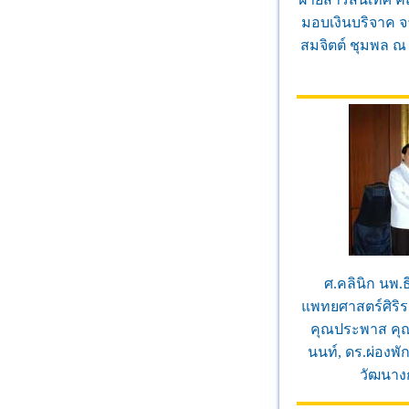
มอบเงินบริจาค จา
สมจิตต์ ชุมพล ณ
ศ.คลินิก นพ.
แพทยศาสตร์ศิริ
คุณประพาส คุณ
นนท์, ดร.ผ่องพัก
วัฒนาง