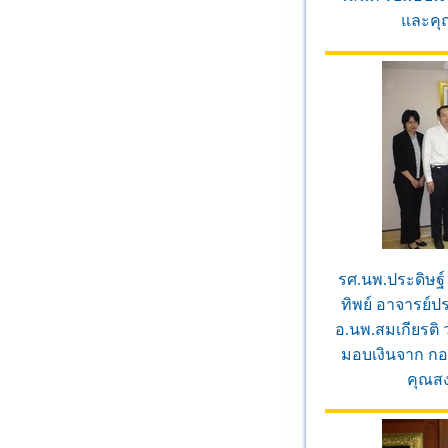
และคุณ
รศ.นพ.ประดิษฐ์
ทิพย์ อาจารย์
อ.นพ.สมเกียรติ 
มอบเงินจาก กอ
คุณสง