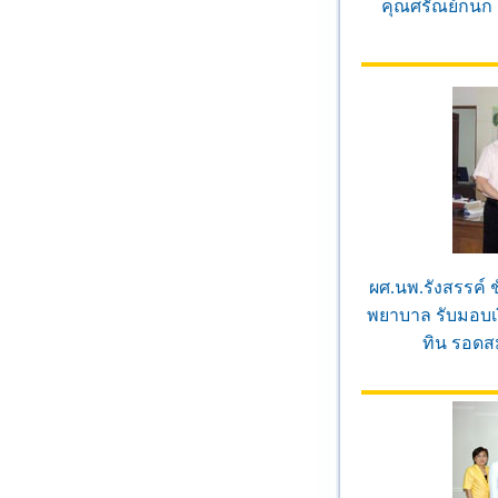
คุณศรัณย์กนก 
ผศ.นพ.รังสรรค์ 
พยาบาล รับมอบเง
ทิน รอดส