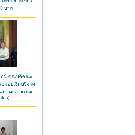
วลคำ สิงห์เขียว
00 บาท
นันทน์ คณบดีคณะ
ับมอบเงินบริจาค
น (Thai-American
tion)