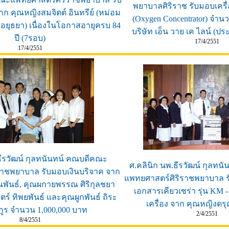
พยาบาลศิริราช รับมอบเครื
ก คุณหญิงสมจิตต์ อินทรีย์ (หม่อม
(Oxygen Concentrator) จำนว
 อยุธยา) เนื่องในโอกาสอายุครบ 84
บริษัท เอ็น วาย เค ไลน์ (ป
ปี (7รอบ)
17/4/2551
17/4/2551
ธีรวัฒน์ กุลทนันทน์ คณบดีคณะ
ศ.คลินิก นพ.ธีรวัฒน์ กุลท
ราชพยาบาล รับมอบเงินบริจาค จาก
แพทยศาสตร์ศิริราชพยาบาล รั
พันธ์, คุณผกายพรรณ ศิริกุลชยา
เอกสารเคียวเซร่า รุ่น KM 
ตร์ ทิพยพันธ์ และคุณผูกพันธ์ ถิระ
เครื่อง จาก คุณหญิงดรุณ
กูร จำนวน 1,000,000 บาท
2/4/2551
8/4/2551