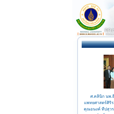
ศ.คลินิก นพ.
แพทยศาสตร์ศิริ
คุณอนงค์ ทีปสุว