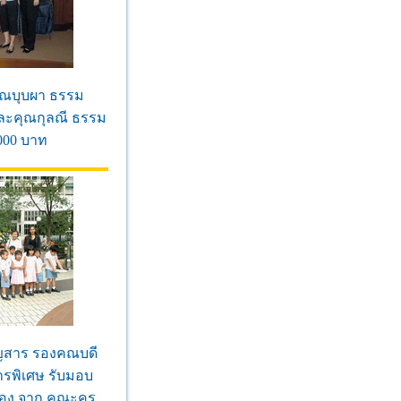
ุณบุบผา ธรรม
และคุณกุลณี ธรรม
,000 บาท
รัญสาร รองคณบดี
ารพิเศษ รับมอบ
งของ จาก คณะครู