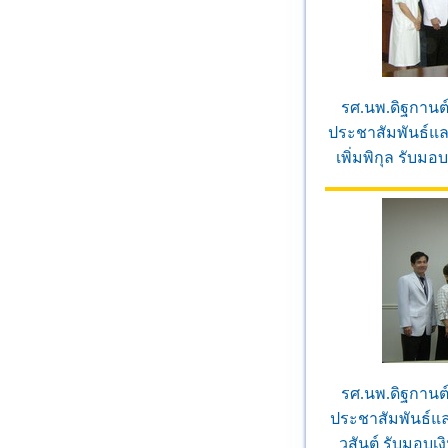
รศ.นพ.ดิฐกานต์
ประชาสัมพันธ์แล
เพิ่มพิกุล รับม
รศ.นพ.ดิฐกานต์
ประชาสัมพันธ์แ
วสันต์ รับมอบเง