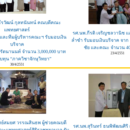
ธีรวัฒน์ กุลทนันทน์ คณบดีคณะ
แพทยศาสตร์
รศ.นพ.กีรติ เจริญชลวานิช แ
และทีมผู้บริหารคณะฯ รับมอบเงิน
ล่ำซำ รับมอบเงินบริจาค จาก
บริจาค
ชัย และคณะ จำนวน 40
รัตนานนท์ จำนวน 3,000,000 บาท
23/4/2551
บทุน “ภาควิชาจักษุวิทยา”
30/4/2551
ย์สมยศ วรรณสินธพ ผู้ช่วยคณบดี
รศ.นพ.สุรินทร์ ธนพิพัฒนศิร
ณะแพทยศาสตร์ศิริราชพยาบาล รับ