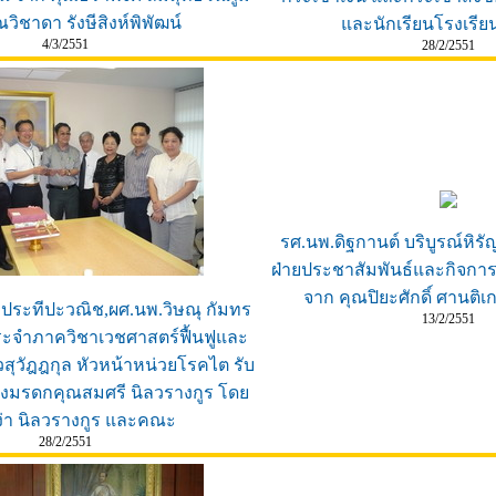
วิชาดา รังษีสิงห์พิพัฒน์
และนักเรียนโรงเรีย
4/3/2551
28/2/2551
รศ.นพ.ดิฐกานต์ บริบูรณ์หิ
ฝ่ายประชาสัมพันธ์และกิจการ
จาก คุณปิยะศักดิ์ ศานต
 ประทีปะวณิช,ผศ.นพ.วิษณุ กัมทร
13/2/2551
ประจำภาควิชาเวชศาสตร์ฟื้นฟูและ
วสุวัฎฎกุล หัวหน้าหน่วยโรคไต รับ
งมรดกคุณสมศรี นิลวรางกูร โดย
่า นิลวรางกูร และคณะ
28/2/2551