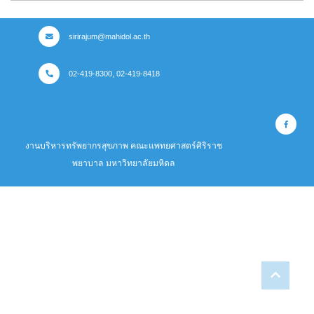
sirirajum@mahidol.ac.th
02-419-8300, 02-419-8418
งานบริหารทรัพยากรสุขภาพ คณะแพทยศาสตร์ศิริราช
พยาบาล มหาวิทยาลัยมหิดล