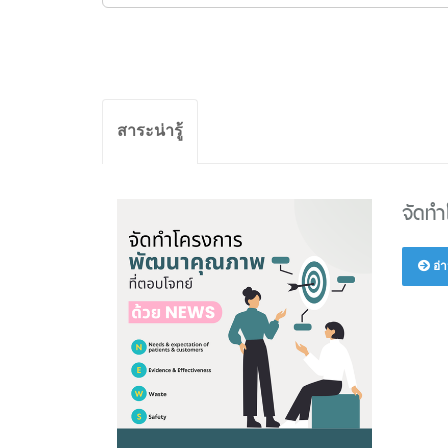
สาระน่ารู้
จัดท
อ่า