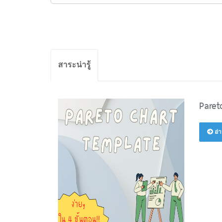
สาระน่ารู้
Paret
อ่า